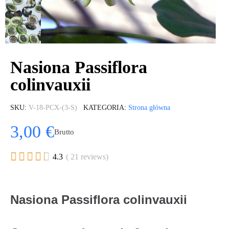
Nasiona Passiflora
colinvauxii
SKU
V-18-PCX-(3-S)
KATEGORIA
Strona główna
3,00 €
Brutto





4.3
( 21 reviews)
Nasiona Passiflora colinvauxii