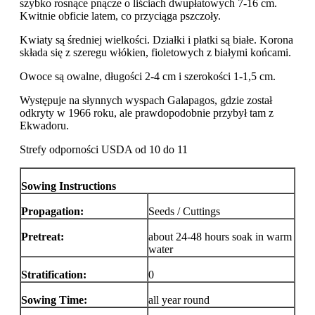
szybko rosnące pnącze o liściach dwupłatowych 7-16 cm.
Kwitnie obficie latem, co przyciąga pszczoły.
Kwiaty są średniej wielkości. Działki i płatki są białe. Korona
składa się z szeregu włókien, fioletowych z białymi końcami.
Owoce są owalne, długości 2-4 cm i szerokości 1-1,5 cm.
Występuje na słynnych wyspach Galapagos, gdzie został
odkryty w 1966 roku, ale prawdopodobnie przybył tam z
Ekwadoru.
Strefy odporności USDA od 10 do 11
Sowing Instructions
Propagation:
Seeds / Cuttings
Pretreat:
about 24-48 hours soak in warm
water
Stratification:
0
Sowing Time:
all year round