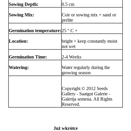
Sowing Depth:
0.5 cm
Sowing Mix:
Coir or sowing mix + sand or
perlite
Germination temperature:
25 ° C +
Location:
bright + keep constantly moist
not wet
Germination Time:
2-4 Weeks
Watering:
Water regularly during the
growing season
Copyright © 2012 Seeds
Gallery - Saatgut Galerie -
Galerija semena. All Rights
Reserved.
Już wkrótce