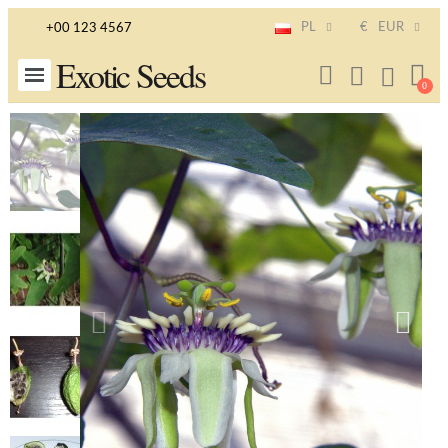
PL
€
EUR
+00 123 4567
Exotic Seeds