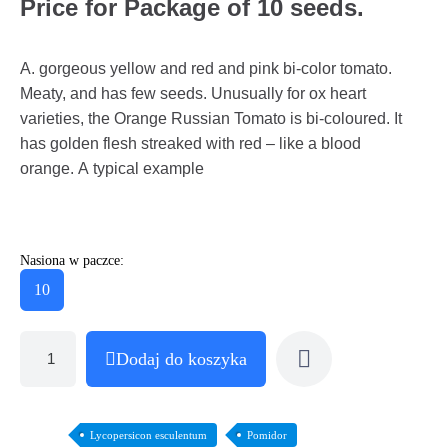
Price for Package of 10 seeds.
A. gorgeous yellow and red and pink bi-color tomato.
Meaty, and has few seeds. Unusually for ox heart
varieties, the Orange Russian Tomato is bi-coloured. It
has golden flesh streaked with red – like a blood
orange. A typical example
Nasiona w paczce:
10
Dodaj do koszyka
Lycopersicon esculentum
Pomidor