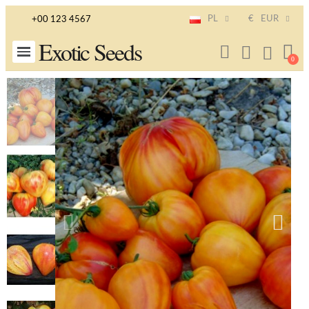
PL
€
EUR
+00 123 4567
Exotic Seeds