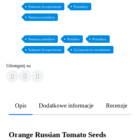
Solanum lycopersicum
Pomidory
Nasiona pomidora
Nasiona pomidora
Pomidor
Pomidory
Solanum lycopersicum
Lycopersicon esculentum
Udostępnij na
Opis
Dodatkowe informacje
Recenzje
Orange Russian Tomato Seeds