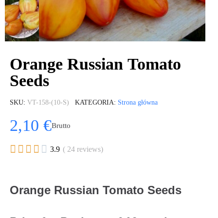
Orange Russian Tomato
Seeds
SKU
VT-158-(10-S)
KATEGORIA
Strona główna
2,10 €
Brutto





3.9
( 24 reviews)
Orange Russian Tomato Seeds