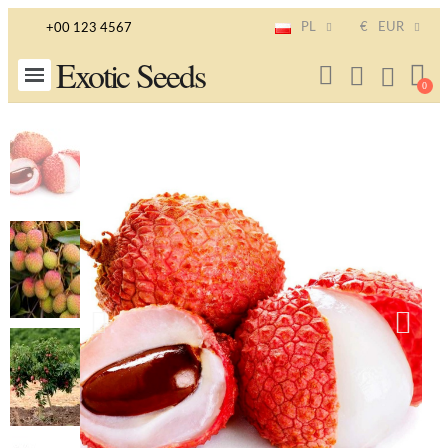
PL
€
EUR
+00 123 4567
Exotic Seeds