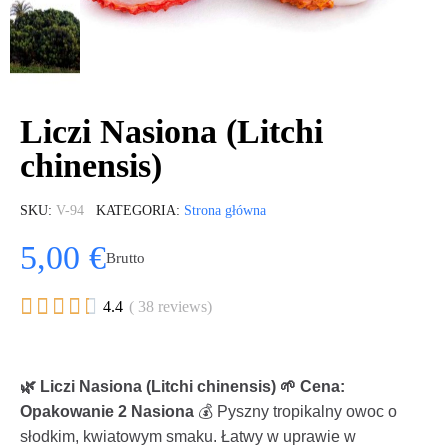
Liczi Nasiona (Litchi
chinensis)
SKU
V-94
KATEGORIA
Strona główna
5,00 €
Brutto





4.4
( 38 reviews)
🌿 Liczi Nasiona (Litchi chinensis)
🌱 Cena:
Opakowanie 2 Nasiona
💰 Pyszny tropikalny owoc o
słodkim, kwiatowym smaku. Łatwy w uprawie w