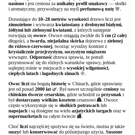
nasiono
i jest ceniona za
unikalny profil smakowy
— słodki
i aromatyczny, przywodzący na myśl
perfumową nutę
🌸.
Dorastające do
10–28 metrów wysokości
drzewo liczi jest
zimozielone
i wytwarza
kwiatostany z drobnymi białymi,
żółtymi lub zielonymi kwiatami
, z których następnie
rozwijają się
owoce
. Owoce osiągają zwykle do
5 cm (2 cale)
długości, a
twarda, niejadalna skórka
dojrzewa z
zielonej
do różowo-czerwonej
, tworząc wyraźny kontrast z
krystalicznie przejrzystym, soczystym miąższem
wewnątrz.
Odporność
drzewa sprawia, że potrafi
przystosować się do różnych warunków uprawy, jednak
najlepiej rośnie w miejscach o
wysokiej wilgotności
,
ciepłych latach
i
łagodnych zimach
🌞.
Owoc liczi
ma bogatą
historię
w Chinach, gdzie uprawiany
jest od ponad
2000 lat
🌿. Był nawet szczególnie
ceniony
na
chińskim dworze cesarskim
, gdzie uchodził za
przysmak
i
był
dostarczany wielkim kosztem
cesarzowi 🏯. Owoce
często wykorzystuje się w
słodkich potrawach
lub
napojach
i są dostępne na wielu
azjatyckich targach
oraz w
supermarketach
na całym świecie 🏬.
Choć
liczi
najczęściej spożywa się na świeżo, można je także
suszyć
lub
konserwować
do późniejszego użycia.
Suszone