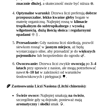
znacznie dłużej
, a skuteczność może być niższa ❄️.
Optymalne warunki:
Drzewa liczi preferują
dobrze
przepuszczalne
,
lekko kwaśne gleby
bogate w
materię organiczną. Najlepiej rosną w
klimacie
tropikalnym do subtropikalnego
z
wysoką
wilgotnością
,
dużą ilością słońca
i
regularnymi
opadami
🌞💧.
Przesadzanie:
Gdy nasiona liczi skiełkują, pozwól
siewkom rosnąć w
jasnym miejscu
, aż będą
wystarczająco silne, aby przesadzić je do
większych
pojemników
lub bezpośrednio do ogrodu 🌿.
Owocowanie:
Drzewa liczi zwykle
owocują
po
3–4
latach
przy uprawie z nasion, ale mogą potrzebować
nawet
6–10 lat
w zależności od warunków
środowiskowych i pielęgnacji 🌳.
🌾
Zastosowania Liczi Nasiona (Litchi chinensis):
Świeże owoce:
Najlepiej smakują
na świeżo
,
szczególnie gdy są dojrzałe, ponieważ mają
aromatyczny
i
słodki
smak 🥭.