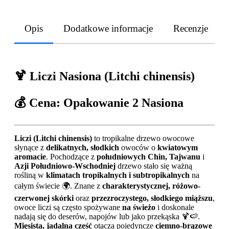
Opis
Dodatkowe informacje
Recenzje
🍹 Liczi Nasiona (Litchi chinensis)
💰 Cena: Opakowanie 2 Nasiona
Liczi (Litchi chinensis)
to tropikalne drzewo owocowe
słynące z
delikatnych, słodkich
owoców o
kwiatowym
aromacie
. Pochodzące z
południowych Chin, Tajwanu
i
Azji Południowo-Wschodniej
drzewo stało się ważną
rośliną w
klimatach tropikalnych i subtropikalnych
na
całym świecie 🌍. Znane z
charakterystycznej, różowo-
czerwonej skórki
oraz
przezroczystego, słodkiego miąższu
,
owoce liczi są często spożywane
na świeżo
i doskonale
nadają się do deserów, napojów lub jako przekąska 🍹🍉.
Mięsista, jadalna część
otacza pojedyncze
ciemno-brązowe