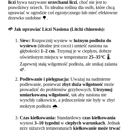
liczi
bywa nazywane
orzechami liczi
, choć nie jest to
prawdziwy orzech. To idealna roślina dla osób, które chcą
uprawiać w ogrodzie coś egzotycznego lub mieć efektowne
drzewko ozdobne 🌳.
🌱
Jak uprawiać Liczi Nasiona (Litchi chinensis):
Siew:
Rozpocznij wysiew w
luźnym podłożu do
wysiewu
(idealne jest coco) i umieść nasiona na
głębokości
1–2 cm
. Trzymaj je w ciepłym, dobrze
oświetlonym miejscu w temperaturze
25–35°C
🌡️.
Zapewnij stałą wilgotność podłoża, ale unikaj zalania
🌿.
Podlewanie i pielęgnacja:
Uważaj na nadmierne
podlewanie, ponieważ
zbyt duża wilgotność
może
prowadzić do problemów grzybowych.
Utrzymuj
umiarkowaną wilgotność
, tak aby nasiona nie
wyschły całkowicie, a jednocześnie nie były w zbyt
mokrym podłożu 🌧️.
Czas kiełkowania:
Standardowy
czas kiełkowania
wynosi
3–10 tygodni
w
ciepłych warunkach
. Jednak
przy niższych temperaturach
kiełkowanie może trwać