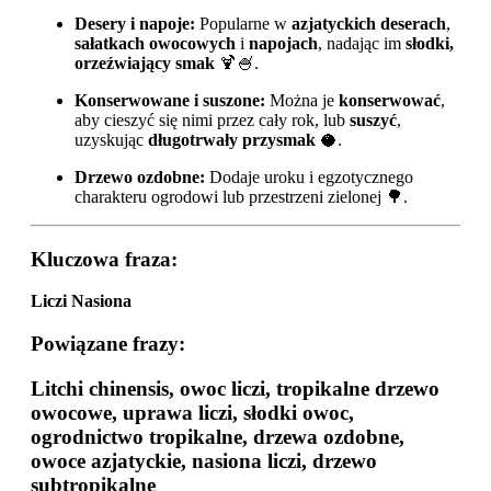
Desery i napoje:
Popularne w
azjatyckich deserach
,
sałatkach owocowych
i
napojach
, nadając im
słodki,
orzeźwiający smak
🍹🍧.
Konserwowane i suszone:
Można je
konserwować
,
aby cieszyć się nimi przez cały rok, lub
suszyć
,
uzyskując
długotrwały przysmak
🥥.
Drzewo ozdobne:
Dodaje uroku i egzotycznego
charakteru ogrodowi lub przestrzeni zielonej 🌳.
Kluczowa fraza:
Liczi Nasiona
Powiązane frazy:
Litchi chinensis, owoc liczi, tropikalne drzewo
owocowe, uprawa liczi, słodki owoc,
ogrodnictwo tropikalne, drzewa ozdobne,
owoce azjatyckie, nasiona liczi, drzewo
subtropikalne