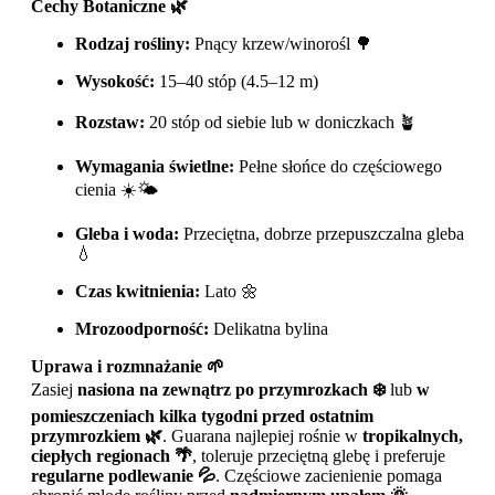
Cechy Botaniczne 🌿
Rodzaj rośliny:
Pnący krzew/winorośl 🌳
Wysokość:
15–40 stóp (4.5–12 m)
Rozstaw:
20 stóp od siebie lub w doniczkach 🪴
Wymagania świetlne:
Pełne słońce do częściowego
cienia ☀️🌤️
Gleba i woda:
Przeciętna, dobrze przepuszczalna gleba
💧
Czas kwitnienia:
Lato 🌼
Mrozoodporność:
Delikatna bylina
Uprawa i rozmnażanie 🌱
Zasiej
nasiona na zewnątrz po przymrozkach ❄️
lub
w
pomieszczeniach kilka tygodni przed ostatnim
przymrozkiem 🌿
. Guarana najlepiej rośnie w
tropikalnych,
ciepłych regionach 🌴
, toleruje przeciętną glebę i preferuje
regularne podlewanie 💦
. Częściowe zacienienie pomaga