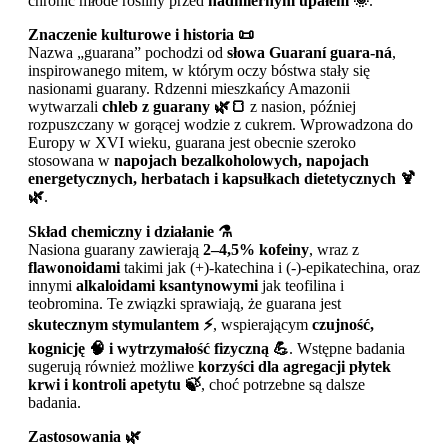
chronić młode rośliny przed
nadmiernym upałem 🌞
.
Znaczenie kulturowe i historia 📜
Nazwa „guarana” pochodzi od
słowa Guaraní guara-ná
,
inspirowanego mitem, w którym oczy bóstwa stały się
nasionami guarany. Rdzenni mieszkańcy Amazonii
wytwarzali
chleb z guarany 🌿🍞
z nasion, później
rozpuszczany w gorącej wodzie z cukrem. Wprowadzona do
Europy w XVI wieku, guarana jest obecnie szeroko
stosowana w
napojach bezalkoholowych, napojach
energetycznych, herbatach i kapsułkach dietetycznych 🍹
🌿
.
Skład chemiczny i działanie ⚗️
Nasiona guarany zawierają
2–4,5% kofeiny
, wraz z
flawonoidami
takimi jak (+)-katechina i (-)-epikatechina, oraz
innymi
alkaloidami ksantynowymi
jak teofilina i
teobromina. Te związki sprawiają, że guarana jest
skutecznym stymulantem ⚡
, wspierającym
czujność,
kognicję 🧠 i wytrzymałość fizyczną 💪
. Wstępne badania
sugerują również możliwe
korzyści dla agregacji płytek
krwi i kontroli apetytu 🍃
, choć potrzebne są dalsze
badania.
Zastosowania 🌿