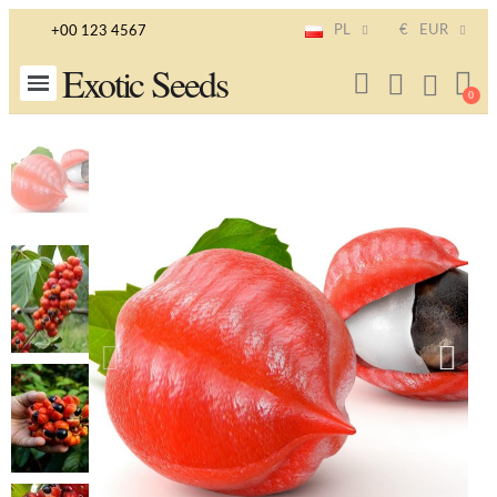
PL
€
EUR
+00 123 4567
Exotic Seeds