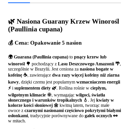
🌿
Nasiona Guarany Krzew Winorośl
(Paullinia cupana)
💰
Cena:
Opakowanie 5 nasion
🌍
Guarana (Paullinia cupana)
to
pnący krzew lub
winorośl 🌳
pochodzący z
Lasu Deszczowego Amazonii 🌴
,
szczególnie w Brazylii. Jest ceniona za
nasiona bogate w
kofeinę ☕
, zawierające
dwa razy więcej kofeiny niż ziarna
kawy
, dzięki czemu jest popularnym
wzmacniaczem energii
⚡
i
suplementem diety 🌿
. Roślina rośnie w
ciepłym,
wilgotnym klimacie 🌞
, wymagając
wilgoci, światła
słonecznego i warunków tropikalnych 💧
. Jej
kwiaty w
kolorze kości słoniowej 🌼
kwitną latem, tworząc małe
owoce z
czarnymi nasionami częściowo pokrytymi białymi
osłonkami
, tradycyjnie porównywane do
gałek ocznych 👀
w mitach.