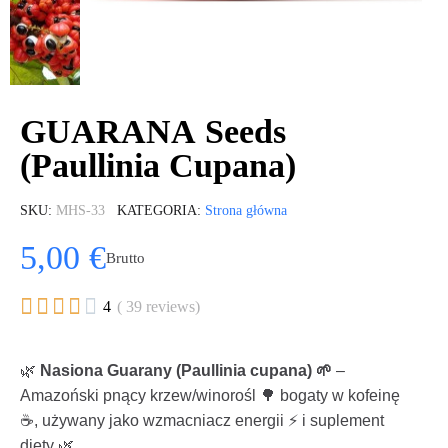
GUARANA Seeds
(Paullinia Cupana)
SKU
MHS-33
KATEGORIA
Strona główna
5,00 €
Brutto





4
( 39 reviews)
🌿
Nasiona Guarany (Paullinia cupana) 🌱
–
Amazoński pnący krzew/winorośl 🌳 bogaty w kofeinę
☕, używany jako wzmacniacz energii ⚡ i suplement
diety 🌿.