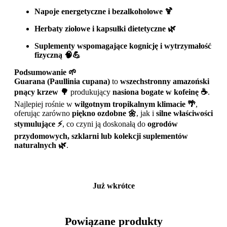
Napoje energetyczne i bezalkoholowe 🍹
Herbaty ziołowe i kapsułki dietetyczne 🌿
Suplementy wspomagające kognicję i wytrzymałość
fizyczną 🧠💪
Podsumowanie 🌱
Guarana (Paullinia cupana)
to
wszechstronny amazoński
pnący krzew 🌳
produkujący
nasiona bogate w kofeinę ☕
.
Najlepiej rośnie w
wilgotnym tropikalnym klimacie 🌴
,
oferując zarówno
piękno ozdobne 🌼
, jak i
silne właściwości
stymulujące ⚡
, co czyni ją doskonałą do
ogrodów
przydomowych, szklarni lub kolekcji suplementów
naturalnych 🌿
.
Już wkrótce
Powiązane produkty