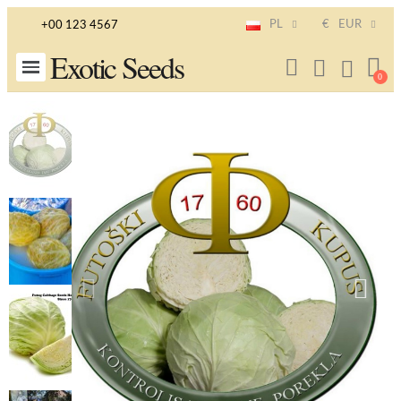
PL
€
EUR
+00 123 4567
Exotic Seeds