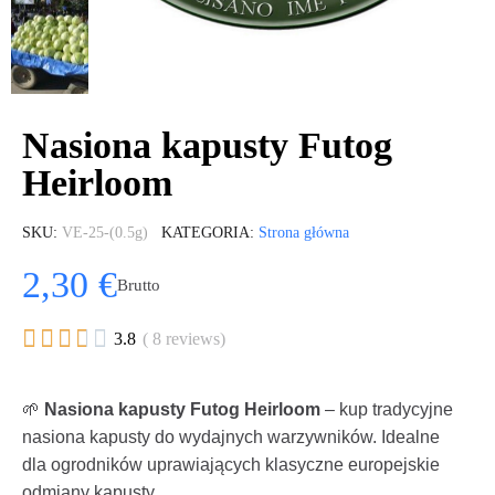
Nasiona kapusty Futog
Heirloom
SKU
VE-25-(0.5g)
KATEGORIA
Strona główna
2,30 €
Brutto





3.8
( 8 reviews)
🌱
Nasiona kapusty Futog Heirloom
– kup tradycyjne
nasiona kapusty do wydajnych warzywników. Idealne
dla ogrodników uprawiających klasyczne europejskie
odmiany kapusty.