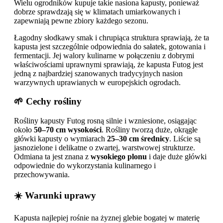
Wielu ogrodników kupuje takie nasiona kapusty, ponieważ
dobrze sprawdzają się w klimatach umiarkowanych i
zapewniają pewne zbiory każdego sezonu.
Łagodny słodkawy smak i chrupiąca struktura sprawiają, że ta
kapusta jest szczególnie odpowiednia do sałatek, gotowania i
fermentacji. Jej walory kulinarne w połączeniu z dobrymi
właściwościami uprawnymi sprawiają, że kapusta Futog jest
jedną z najbardziej szanowanych tradycyjnych nasion
warzywnych uprawianych w europejskich ogrodach.
🌱 Cechy rośliny
Rośliny kapusty Futog rosną silnie i wzniesione, osiągając
około
50–70 cm wysokości
. Rośliny tworzą duże, okrągłe
główki kapusty o wymiarach
25–30 cm średnicy
. Liście są
jasnozielone i delikatne o zwartej, warstwowej strukturze.
Odmiana ta jest znana z
wysokiego plonu
i daje duże główki
odpowiednie do wykorzystania kulinarnego i
przechowywania.
☀️ Warunki uprawy
Kapusta najlepiej rośnie na żyznej glebie bogatej w materię