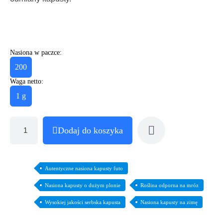
Nasiona w paczce:
200
Waga netto:
1 g
Dodaj do koszyka
Autentyczne nasiona kapusty futo
Nasiona kapusty o dużym plonie
Roślina odporna na mróz
Wysokiej jakości serbska kapusta
Nasiona kapusty na zimę