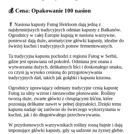
💰 Cena: Opakowanie 100 nasion
🥬 Nasiona kapusty Futog Heirloom dają jedną z
najsłynniejszych tradycyjnych odmian kapusty z Bałkanów.
Ogrodnicy w całej Europie kupują te nasiona warzywne,
ponieważ dają duże, aromatyczne główki kapusty, idealne do
świeżej kuchni i tradycyjnych potraw fermentowanych.
Ta tradycyjna kapusta pochodzi z regionu Futog w Serbii,
gdzie jest uprawiana od pokoleń. Odmiana jest znana z
wytwarzania dużych, delikatnych liści i doskonałego smaku,
co czyni ją wysoko cenioną do przygotowywania
tradycyjnych dań, takich jak gołąbki i kapusta kiszona.
Ogrodnicy uprawiający odmiany tradycyjne cenią kapustę
Futog za silny wzrost i niezawodne plonowanie. Rośliny
tworzą duże, zwarte główki z chrupiącymi liśćmi, które
pozostają delikatne nawet w pełnej dojrzałości. Dzięki temu
kapusta nadaje się zarówno do świeczego wykorzystania w
kuchni, jak i do długotrwałego przechowywania.
W przydomowych warzywnikach rośliny rosną bujnie i dają
imponujące główki kapusty, gdy są sadzone na żyznej glebie.