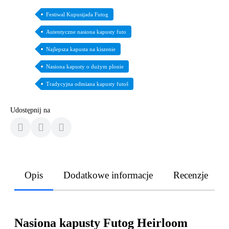
Festiwal Kupusijada Futog
Autentyczne nasiona kapusty futo
Najlepsza kapusta na kiszenie
Nasiona kapusty o dużym plonie
Tradycyjna odmiana kapusty futoš
Udostępnij na
Opis
Dodatkowe informacje
Recenzje
Nasiona kapusty Futog Heirloom