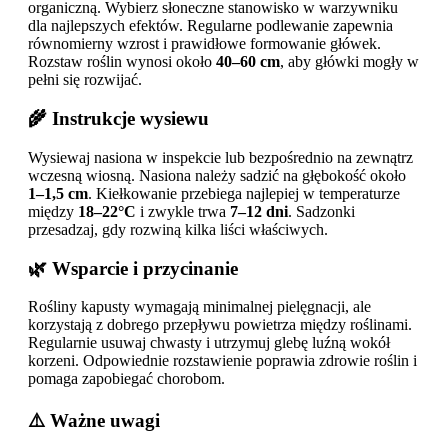
organiczną. Wybierz słoneczne stanowisko w warzywniku
dla najlepszych efektów. Regularne podlewanie zapewnia
równomierny wzrost i prawidłowe formowanie główek.
Rozstaw roślin wynosi około
40–60 cm
, aby główki mogły w
pełni się rozwijać.
🌾 Instrukcje wysiewu
Wysiewaj nasiona w inspekcie lub bezpośrednio na zewnątrz
wczesną wiosną. Nasiona należy sadzić na głębokość około
1–1,5 cm
. Kiełkowanie przebiega najlepiej w temperaturze
między
18–22°C
i zwykle trwa
7–12 dni
. Sadzonki
przesadzaj, gdy rozwiną kilka liści właściwych.
🌿 Wsparcie i przycinanie
Rośliny kapusty wymagają minimalnej pielęgnacji, ale
korzystają z dobrego przepływu powietrza między roślinami.
Regularnie usuwaj chwasty i utrzymuj glebę luźną wokół
korzeni. Odpowiednie rozstawienie poprawia zdrowie roślin i
pomaga zapobiegać chorobom.
⚠️ Ważne uwagi