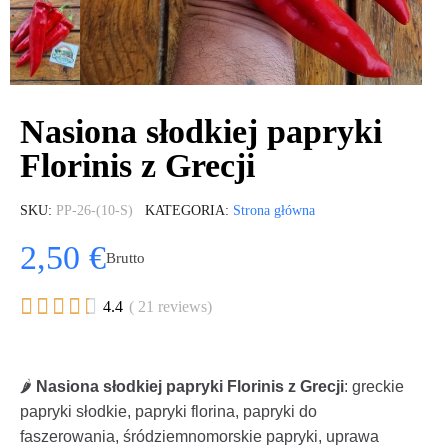
Nasiona słodkiej papryki
Florinis z Grecji
SKU
PP-26-(10-S)
KATEGORIA
Strona główna
2,50 €
Brutto





4.4
( 21 reviews)
🌶️
Nasiona słodkiej papryki Florinis z Grecji
: greckie
papryki słodkie, papryki florina, papryki do
faszerowania, śródziemnomorskie papryki, uprawa