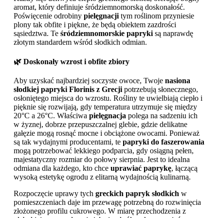
aromat, który definiuje śródziemnomorską doskonałość.
Poświęcenie odrobiny
pielęgnacji
tym roślinom przyniesie
plony tak obfite i piękne, że będą obiektem zazdrości
sąsiedztwa. Te
śródziemnomorskie papryki
są naprawdę
złotym standardem wśród słodkich odmian.
🌿 Doskonały wzrost i obfite zbiory
Aby uzyskać najbardziej soczyste owoce, Twoje
nasiona
słodkiej papryki Florinis z Grecji
potrzebują słonecznego,
osłoniętego miejsca do wzrostu. Rośliny te uwielbiają ciepło i
pięknie się rozwijają, gdy temperatura utrzymuje się między
20°C a 26°C. Właściwa
pielęgnacja
polega na sadzeniu ich
w żyznej, dobrze przepuszczalnej glebie, gdzie delikatne
gałęzie mogą rosnąć mocne i obciążone owocami. Ponieważ
są tak wydajnymi producentami, te
papryki do faszerowania
mogą potrzebować lekkiego podparcia, gdy osiągną pełen,
majestatyczny rozmiar do połowy sierpnia. Jest to idealna
odmiana dla każdego, kto chce
uprawiać paprykę
, łączącą
wysoką estetykę ogrodu z elitarną wydajnością kulinarną.
Rozpoczęcie uprawy tych
greckich papryk słodkich
w
pomieszczeniach daje im przewagę potrzebną do rozwinięcia
złożonego profilu cukrowego. W miarę przechodzenia z