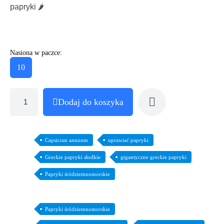
papryki 🌶️
Nasiona w paczce:
10
Dodaj do koszyka
Capsicum annuum
uprawiać papryki
Greckie papryki słodkie
gigantyczne greckie papryki
Papryki śródziemnomorskie
Papryki śródziemnomorskie