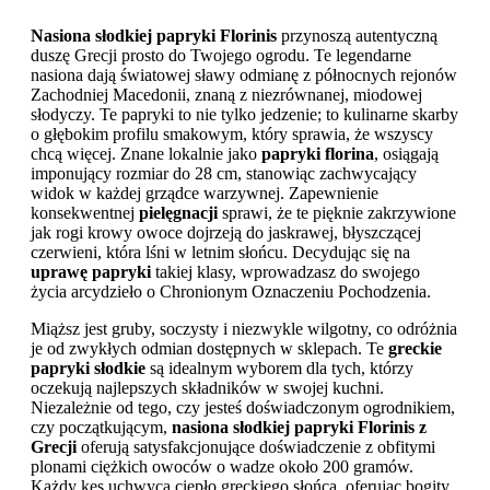
Nasiona słodkiej papryki Florinis
przynoszą autentyczną
duszę Grecji prosto do Twojego ogrodu. Te legendarne
nasiona dają światowej sławy odmianę z północnych rejonów
Zachodniej Macedonii, znaną z niezrównanej, miodowej
słodyczy. Te papryki to nie tylko jedzenie; to kulinarne skarby
o głębokim profilu smakowym, który sprawia, że wszyscy
chcą więcej. Znane lokalnie jako
papryki florina
, osiągają
imponujący rozmiar do 28 cm, stanowiąc zachwycający
widok w każdej grządce warzywnej. Zapewnienie
konsekwentnej
pielęgnacji
sprawi, że te pięknie zakrzywione
jak rogi krowy owoce dojrzeją do jaskrawej, błyszczącej
czerwieni, która lśni w letnim słońcu. Decydując się na
uprawę papryki
takiej klasy, wprowadzasz do swojego
życia arcydzieło o Chronionym Oznaczeniu Pochodzenia.
Miąższ jest gruby, soczysty i niezwykle wilgotny, co odróżnia
je od zwykłych odmian dostępnych w sklepach. Te
greckie
papryki słodkie
są idealnym wyborem dla tych, którzy
oczekują najlepszych składników w swojej kuchni.
Niezależnie od tego, czy jesteś doświadczonym ogrodnikiem,
czy początkującym,
nasiona słodkiej papryki Florinis z
Grecji
oferują satysfakcjonujące doświadczenie z obfitymi
plonami ciężkich owoców o wadze około 200 gramów.
Każdy kęs uchwyca ciepło greckiego słońca, oferując bogity