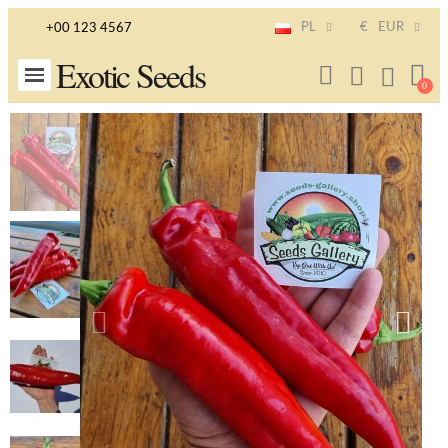
PL
€
EUR
+00 123 4567
Exotic Seeds