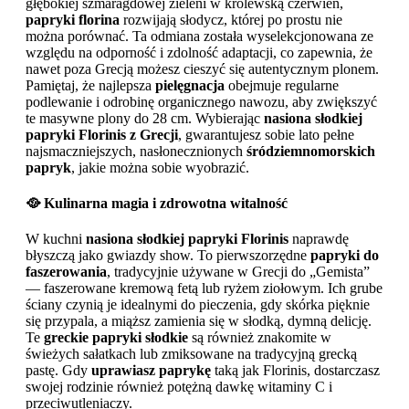
głębokiej szmaragdowej zieleni w królewską czerwień,
papryki florina
rozwijają słodycz, której po prostu nie
można porównać. Ta odmiana została wyselekcjonowana ze
względu na odporność i zdolność adaptacji, co zapewnia, że
nawet poza Grecją możesz cieszyć się autentycznym plonem.
Pamiętaj, że najlepsza
pielęgnacja
obejmuje regularne
podlewanie i odrobinę organicznego nawozu, aby zwiększyć
te masywne plony do 28 cm. Wybierając
nasiona słodkiej
papryki Florinis z Grecji
, gwarantujesz sobie lato pełne
najsmaczniejszych, nasłonecznionych
śródziemnomorskich
papryk
, jakie można sobie wyobrazić.
🥘 Kulinarna magia i zdrowotna witalność
W kuchni
nasiona słodkiej papryki Florinis
naprawdę
błyszczą jako gwiazdy show. To pierwszorzędne
papryki do
faszerowania
, tradycyjnie używane w Grecji do „Gemista”
— faszerowane kremową fetą lub ryżem ziołowym. Ich grube
ściany czynią je idealnymi do pieczenia, gdy skórka pięknie
się przypala, a miąższ zamienia się w słodką, dymną delicję.
Te
greckie papryki słodkie
są również znakomite w
świeżych sałatkach lub zmiksowane na tradycyjną grecką
pastę. Gdy
uprawiasz paprykę
taką jak Florinis, dostarczasz
swojej rodzinie również potężną dawkę witaminy C i
przeciwutleniaczy.