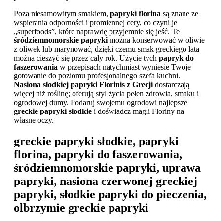
Poza niesamowitym smakiem,
papryki florina
są znane ze
wspierania odporności i promiennej cery, co czyni je
„superfoods”, które naprawdę przyjemnie się jeść. Te
śródziemnomorskie papryki
można konserwować w oliwie
z oliwek lub marynować, dzięki czemu smak greckiego lata
można cieszyć się przez cały rok. Użycie tych
papryk do
faszerowania
w przepisach natychmiast wyniesie Twoje
gotowanie do poziomu profesjonalnego szefa kuchni.
Nasiona słodkiej papryki Florinis z Grecji
dostarczają
więcej niż roślinę; oferują styl życia pełen zdrowia, smaku i
ogrodowej dumy. Podaruj swojemu ogrodowi najlepsze
greckie papryki słodkie
i doświadcz magii Floriny na
własne oczy.
greckie papryki słodkie, papryki
florina, papryki do faszerowania,
śródziemnomorskie papryki, uprawa
papryki, nasiona czerwonej greckiej
papryki, słodkie papryki do pieczenia,
olbrzymie greckie papryki