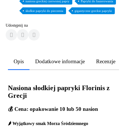
nasiona greckiej czerwonej papry
Papryki do faszerowania
słodkie papryki do pieczenia
gigantyczne greckie papryki
Udostępnij na
Opis
Dodatkowe informacje
Recenzje
Nasiona słodkiej papryki Florinis z
Grecji
💰
Cena: opakowanie 10 lub 50 nasion
🌶️ Wyjątkowy smak Morza Śródziemnego