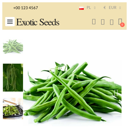
PL
€
EUR
+00 123 4567
Exotic Seeds