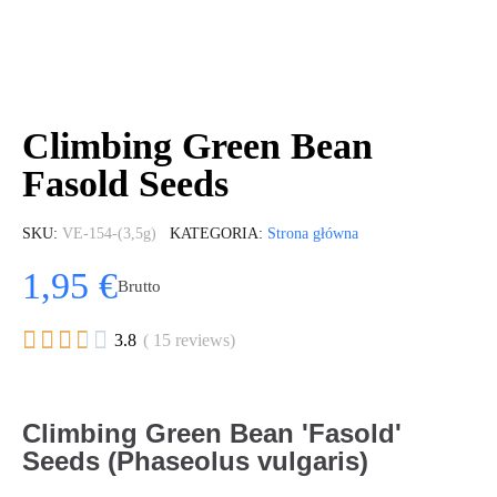
Climbing Green Bean
Fasold Seeds
SKU
VE-154-(3,5g)
KATEGORIA
Strona główna
1,95 €
Brutto





3.8
( 15 reviews)
Climbing Green Bean 'Fasold'
Seeds (Phaseolus vulgaris)