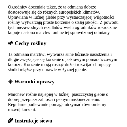
Ogrodnicy doceniają także, że ta odmiana dobrze
dostosowuje się do różnych europejskich klimatów.
Uprawiana w luźnej glebie przy wystarczającej wilgotności
rośliny wytwarzają proste korzenie o stałej jakości. Z powodu
tych niezawodnych rezultatów wielu ogrodników rokrocznie
kupuje nasiona marchwi online tej sprawdzonej odmiany.
🌱 Cechy rośliny
Ta odmiana marchwi wytwarza silne liściaste nasadzenia i
długie zwężające się korzenie o jaskrawym pomarańczowym
kolorze. Korzenie mogą rosnąć duże i rozwijać chrupiący
słodki miąższ przy uprawie w żyznej glebie.
☀️ Warunki uprawy
Marchew rośnie najlepiej w luźnej, piaszczystej glebie o
dobrej przepuszczalności i pełnym nasłonecznieniu.
Regularne podlewanie pomaga utrzymać równomierny
rozwój korzeni.
🌾 Instrukcje siewu