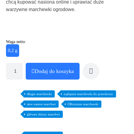
chcą kupować nasiona online i uprawiać duże
warzywne marchewki ogrodowe.
Waga netto:
0,2 g
Dodaj do koszyka
długie marchewki
najlepsze marchewki do przechowy
siew nasion marchwi
Olbrzymie marchewki
główne zbiory marchwi