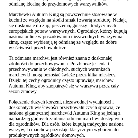
odmianę idealną do przydomowych warzywników.
Marchewki Autumn King są powszechnie stosowane w
kuchni ze względu na słodki smak i zwartą strukturę. Nadają
się doskonale do zup, pieczenia, gulaszy i tradycyjnych
europejskich potraw warzywnych. Ogrodnicy, którzy kupują
nasiona online w poszukiwaniu niezawodnych warzyw na
zimę, często wybierają tę odmianę ze względu na dobre
właściwości przechowalnicze.
Ta odmiana marchwi jest również znana z doskonałej
zdolności do przechowywania. Po zbiorze jesienią i
przechowywaniu w chłodnych, suchych warunkach
marchewki mogą pozostać świeże przez kilka miesięcy.
Dzięki tej cechy ogrodnicy często uprawiają marchew
Autumn King, aby zaopatrzyć się w warzywa przez cały
sezon zimowy.
Połączenie dużych korzeni, niezawodnej wydajności i
doskonałych właściwości przechowalniczych sprawia, że
nasiona gigantycznej marchewki Autumn King są jedną z
najbardziej godnych zaufania odmian marchwi dostępnych
dla ogrodników. Dla osób, które kupują tradycyjne nasiona
warzyw, ta marchew pozostaje klasycznym wyborem do
produktywnych ogródków domowych.