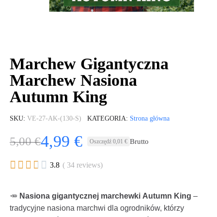
Marchew Gigantyczna
Marchew Nasiona
Autumn King
SKU
VE-27-AK-(130-S)
KATEGORIA
Strona główna
4,99 €
5,00 €
Brutto
Oszczędź 0,01 €





3.8
( 34 reviews)
🥕
Nasiona gigantycznej marchewki Autumn King
–
tradycyjne nasiona marchwi dla ogrodników, którzy