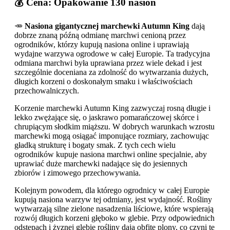
💰 Cena: Opakowanie 130 nasion
🥕
Nasiona gigantycznej marchewki Autumn King
dają
dobrze znaną późną odmianę marchwi cenioną przez
ogrodników, którzy kupują nasiona online i uprawiają
wydajne warzywa ogrodowe w całej Europie. Ta tradycyjna
odmiana marchwi była uprawiana przez wiele dekad i jest
szczególnie doceniana za zdolność do wytwarzania dużych,
długich korzeni o doskonałym smaku i właściwościach
przechowalniczych.
Korzenie marchewki Autumn King zazwyczaj rosną długie i
lekko zwężające się, o jaskrawo pomarańczowej skórce i
chrupiącym słodkim miąższu. W dobrych warunkach wzrostu
marchewki mogą osiągać imponujące rozmiary, zachowując
gładką strukturę i bogaty smak. Z tych cech wielu
ogrodników kupuje nasiona marchwi online specjalnie, aby
uprawiać duże marchewki nadające się do jesiennych
zbiorów i zimowego przechowywania.
Kolejnym powodem, dla którego ogrodnicy w całej Europie
kupują nasiona warzyw tej odmiany, jest wydajność. Rośliny
wytwarzają silne zielone nasadzenia liściowe, które wspierają
rozwój długich korzeni głęboko w glebie. Przy odpowiednich
odstępach i żyznej glebie rośliny dają obfite plony, co czyni tę