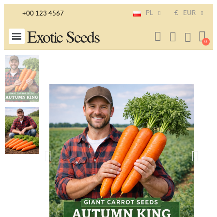
PL
€
EUR
+00 123 4567
Exotic Seeds