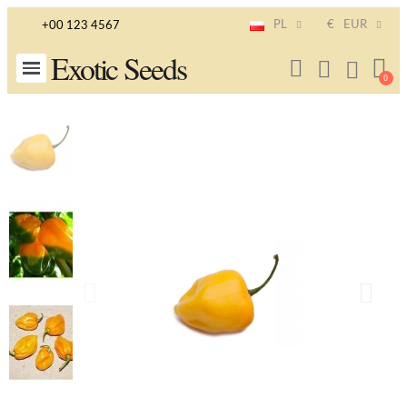
PL
€
EUR
+00 123 4567
Exotic Seeds