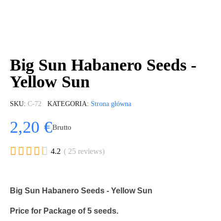
Big Sun Habanero Seeds -
Yellow Sun
SKU
C-72
KATEGORIA
Strona główna
2,20 €
Brutto





4.2
( 25 reviews)
Big Sun Habanero Seeds - Yellow Sun
Price for Package of 5 seeds.