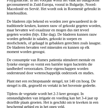
Polygonaceae. In het voorjaar wordt het vaak als bladgroente
geconsumeerd in Zuid-Europa, vooral in Bulgarije, Noord-
Macedonië en Servië. Het wordt ook in Roemenië gebruikt in
lentebouillon.
De bladeren zijn bekend en worden zeer gewaardeerd in de
traditionele keuken, kunnen rauw of gekookt gegeten worden,
maar bevatten wel oxaalzuur en mogen dus niet teveel
gegeten worden (bijv. Elke dag). De bladeren kunnen rauw
worden gebruikt in salades, gekookt in soepen en
stoofschotels, of gelaagd in gebakken gerechten zoals lasagne.
De bladeren bevatten veel mineralen en kunnen op elk
moment worden geoogst.
De consumptie van Rumex patientia stimuleert mentale en
fysieke energie en vormt een barrière tegen bacteriën die
tandbederf veroorzaken. Deze eigenschappen worden
ondersteund door wetenschappelijk onderzoek en studies.
Plant met een rechtopstaande stengel, tot 140 cm hoog. De
stengel is dik, gegroefd en vertakt in het bovenste gedeelte.
Tijdens de vegetatie wordt het 2-3 keer geoogst. In
omstandigheden van irrigatie en voeding kan het 3-4 jaar op
dezelfde plaats groeien. Het is geschikt om te kweken in een
beschermd gebied en in het open veld.