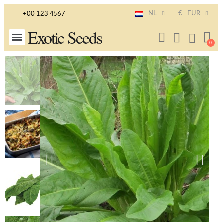
NL
€
EUR
+00 123 4567
Exotic Seeds