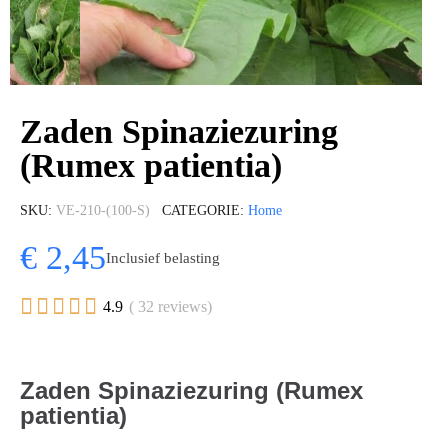
Zaden Spinaziezuring
(Rumex patientia)
SKU
VE-210-(100-S)
CATEGORIE
Home
€ 2,45
Inclusief belasting





4.9
( 32 reviews)
Zaden Spinaziezuring (Rumex
patientia)