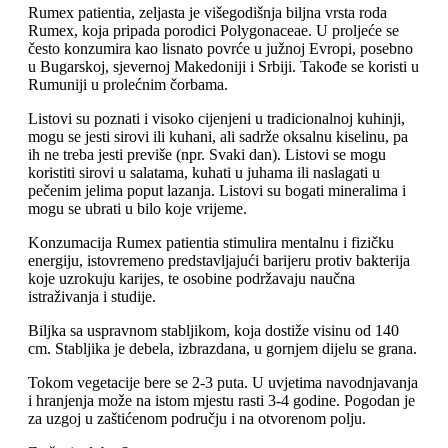
Rumex patientia, zeljasta je višegodišnja biljna vrsta roda
Rumex, koja pripada porodici Polygonaceae. U proljeće se
često konzumira kao lisnato povrće u južnoj Evropi, posebno
u Bugarskoj, sjevernoj Makedoniji i Srbiji. Takođe se koristi u
Rumuniji u prolećnim čorbama.
Listovi su poznati i visoko cijenjeni u tradicionalnoj kuhinji,
mogu se jesti sirovi ili kuhani, ali sadrže oksalnu kiselinu, pa
ih ne treba jesti previše (npr. Svaki dan). Listovi se mogu
koristiti sirovi u salatama, kuhati u juhama ili naslagati u
pečenim jelima poput lazanja. Listovi su bogati mineralima i
mogu se ubrati u bilo koje vrijeme.
Konzumacija Rumex patientia stimulira mentalnu i fizičku
energiju, istovremeno predstavljajući barijeru protiv bakterija
koje uzrokuju karijes, te osobine podržavaju naučna
istraživanja i studije.
Biljka sa uspravnom stabljikom, koja dostiže visinu od 140
cm. Stabljika je debela, izbrazdana, u gornjem dijelu se grana.
Tokom vegetacije bere se 2-3 puta. U uvjetima navodnjavanja
i hranjenja može na istom mjestu rasti 3-4 godine. Pogodan je
za uzgoj u zaštićenom području i na otvorenom polju.