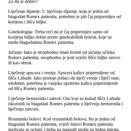
Za šta je dobro?
Liječenje dijareje: U liječenju dijareje, koja je jedna od
blagodati Rumex patientia, potrebno je piti čaj pripremljen od
korijena i lišća biljke.
Ginekologija: Treba reći da je čaj pripremljen samo od
korijena biljke dobar protiv ginekoloških bolesti, koje su
među blagodatima Rumex patientia.
Jačanje: Iako je neophodno imati koristi od jačanja učinka
Rumex patientia, neophodno je jesti svježe lišće biljke sirovo
ili kao obrok.
Liječenje apscesa i vrenja: Apscesi kašice pripremljene od
lišća Labade; Iako postoje podaci da liječi vrenje i liječi rane,
međutim, potrebna je vanjska upotreba kašica pripremljenih
od lišća Rumex patientia.
Liječenje hemoroida i zatvor: Oni koji su kuhali lišće Labade
iskoristili su blagodati Rumex patientia u liječenju hemoroida i
liječenju zatvora.
Reumatski bolovi: Kod reumatskih bolova, što je jedna od
blagodati Rumex patientia, svježi listovi Rumex patientia
prelivaju se octom; i treba ga nanositi spolja na bolna mjesta.