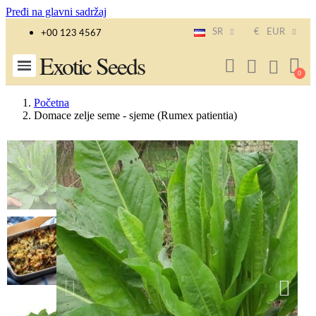
Pređi na glavni sadržaj
SR
€
EUR
+00 123 4567
Exotic Seeds
Početna
Domace zelje seme - sjeme (Rumex patientia)