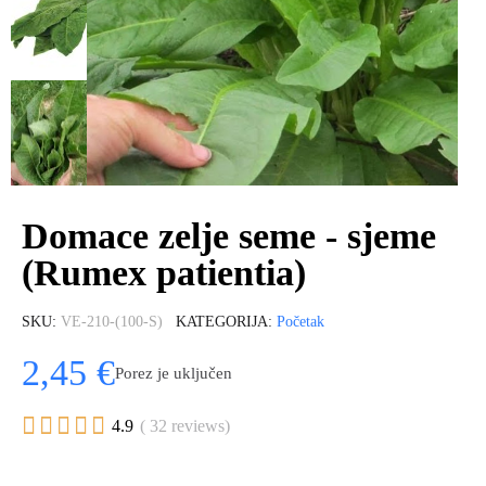
Domace zelje seme - sjeme
(Rumex patientia)
SKU
VE-210-(100-S)
KATEGORIJA
Početak
2,45 €
Porez je uključen





4.9
( 32 reviews)