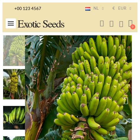
NL
€
EUR
+00 123 4567
Exotic Seeds