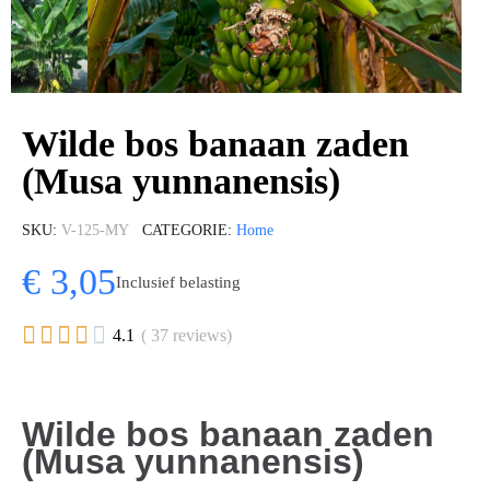
Wilde bos banaan zaden
(Musa yunnanensis)
SKU
V-125-MY
CATEGORIE
Home
€ 3,05
Inclusief belasting





4.1
( 37 reviews)
Wilde bos banaan zaden
(Musa yunnanensis)