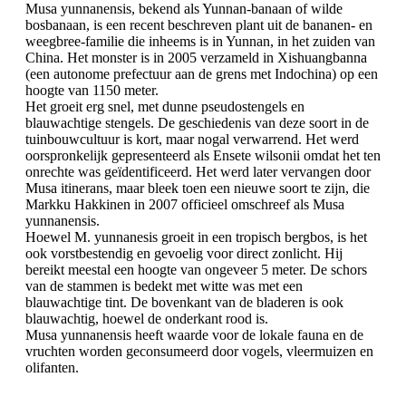
Musa yunnanensis, bekend als Yunnan-banaan of wilde
bosbanaan, is een recent beschreven plant uit de bananen- en
weegbree-familie die inheems is in Yunnan, in het zuiden van
China. Het monster is in 2005 verzameld in Xishuangbanna
(een autonome prefectuur aan de grens met Indochina) op een
hoogte van 1150 meter.
Het groeit erg snel, met dunne pseudostengels en
blauwachtige stengels. De geschiedenis van deze soort in de
tuinbouwcultuur is kort, maar nogal verwarrend. Het werd
oorspronkelijk gepresenteerd als Ensete wilsonii omdat het ten
onrechte was geïdentificeerd. Het werd later vervangen door
Musa itinerans, maar bleek toen een nieuwe soort te zijn, die
Markku Hakkinen in 2007 officieel omschreef als Musa
yunnanensis.
Hoewel M. yunnanesis groeit in een tropisch bergbos, is het
ook vorstbestendig en gevoelig voor direct zonlicht. Hij
bereikt meestal een hoogte van ongeveer 5 meter. De schors
van de stammen is bedekt met witte was met een
blauwachtige tint. De bovenkant van de bladeren is ook
blauwachtig, hoewel de onderkant rood is.
Musa yunnanensis heeft waarde voor de lokale fauna en de
vruchten worden geconsumeerd door vogels, vleermuizen en
olifanten.