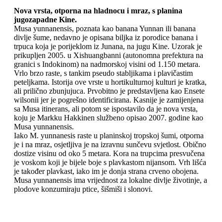
Nova vrsta, otporna na hladnocu i mraz, s planina
jugozapadne Kine.
Musa yunnanensis, poznata kao banana Yunnan ili banana
divlje šume, nedavno je opisana biljka iz porodice banana i
trpuca koja je porijeklom iz Junana, na jugu Kine. Uzorak je
prikupljen 2005. u Xishuangbanni (autonomna prefektura na
granici s Indokinom) na nadmorskoj visini od 1.150 metara.
Vrlo brzo raste, s tankim pseudo stabljikama i plavičastim
peteljkama. Istorija ove vrste u hortikulturnoj kulturi je kratka,
ali prilično zbunjujuca. Prvobitno je predstavljena kao Ensete
wilsonii jer je pogrešno identificirana. Kasnije je zamijenjena
sa Musa itinerans, ali potom se ispostavilo da je nova vrsta,
koju je Markku Hakkinen službeno opisao 2007. godine kao
Musa yunnanensis.
Iako M. yunnanesis raste u planinskoj tropskoj šumi, otporna
je i na mraz, osjetljiva je na izravnu sunčevu svjetlost. Obično
dostize visinu od oko 5 metara. Kora na trupcima presvučena
je voskom koji je bijele boje s plavkastom nijansom. Vrh lišća
je također plavkast, iako im je donja strana crveno obojena.
Musa yunnanensis ima vrijednost za lokalne divlje životinje, a
plodove konzumiraju ptice, šišmiši i slonovi.