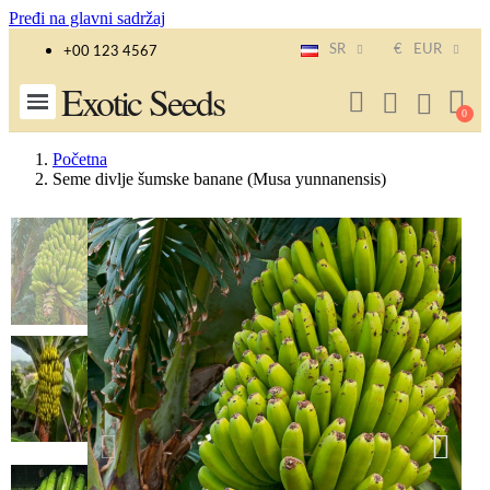
Pređi na glavni sadržaj
SR
€
EUR
+00 123 4567
Exotic Seeds
Početna
Seme divlje šumske banane (Musa yunnanensis)