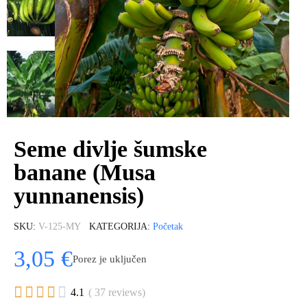
Seme divlje šumske
banane (Musa
yunnanensis)
SKU
V-125-MY
KATEGORIJA
Početak
3,05 €
Porez je uključen





4.1
( 37 reviews)