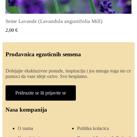
Seme Lavande (Lavandula angustifolia Mill)
QUICK VIEW
2,00 €
Prodavnica egzoticnih semena
Dobijajte ekskluzivne ponude, inspiraciju i jos mnogo toga sto ce
pomoci da vase ideje ozive. Sve besplatno.
Pridruzite se ili prijavite se
Nasa kompanija
O nama
Politika kolacica