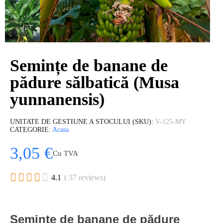
Semințe de banane de
pădure sălbatică (Musa
yunnanensis)
UNITATE DE GESTIUNE A STOCULUI (SKU)
V-125-MY
CATEGORIE
Acasa
3,05 €
Cu TVA





4.1
( 37 reviews)
Semințe de banane de pădure