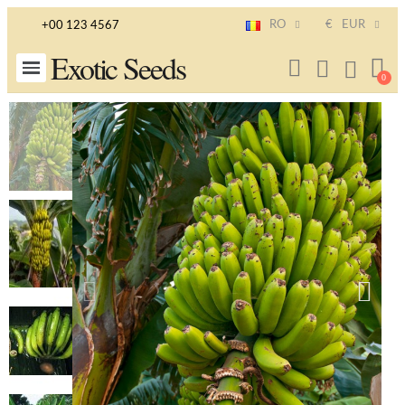
RO
€
EUR
+00 123 4567
Exotic Seeds