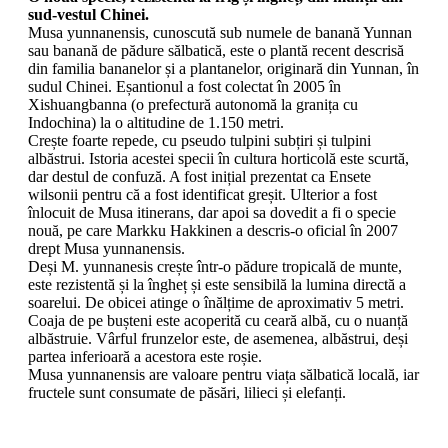
sud-vestul Chinei.
Musa yunnanensis, cunoscută sub numele de banană Yunnan
sau banană de pădure sălbatică, este o plantă recent descrisă
din familia bananelor și a plantanelor, originară din Yunnan, în
sudul Chinei. Eșantionul a fost colectat în 2005 în
Xishuangbanna (o prefectură autonomă la granița cu
Indochina) la o altitudine de 1.150 metri.
Crește foarte repede, cu pseudo tulpini subțiri și tulpini
albăstrui. Istoria acestei specii în cultura horticolă este scurtă,
dar destul de confuză. A fost inițial prezentat ca Ensete
wilsonii pentru că a fost identificat greșit. Ulterior a fost
înlocuit de Musa itinerans, dar apoi sa dovedit a fi o specie
nouă, pe care Markku Hakkinen a descris-o oficial în 2007
drept Musa yunnanensis.
Deși M. yunnanesis crește într-o pădure tropicală de munte,
este rezistentă și la îngheț și este sensibilă la lumina directă a
soarelui. De obicei atinge o înălțime de aproximativ 5 metri.
Coaja de pe bușteni este acoperită cu ceară albă, cu o nuanță
albăstruie. Vârful frunzelor este, de asemenea, albăstrui, deși
partea inferioară a acestora este roșie.
Musa yunnanensis are valoare pentru viața sălbatică locală, iar
fructele sunt consumate de păsări, lilieci și elefanți.