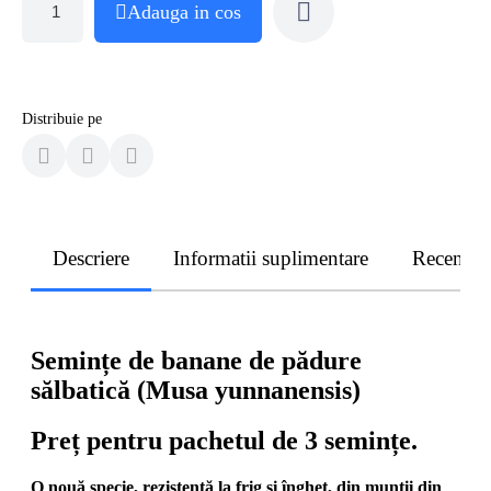
Adauga in cos
Distribuie pe
Descriere
Informatii suplimentare
Recenzii
Semințe de banane de pădure
sălbatică (Musa yunnanensis)
Preț pentru pachetul de 3 semințe.
O nouă specie, rezistentă la frig și îngheț, din munții din