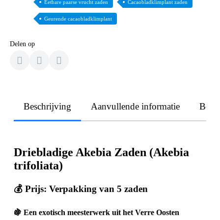
Eetbare paarse vrucht zaden
Cacaobladklimplant zaden
Geurende cacaobladklimplant
Delen op
Beschrijving
Aanvullende informatie
Beoo
Driebladige Akebia Zaden (Akebia
trifoliata)
💰
Prijs: Verpakking van 5 zaden
🍇 Een exotisch meesterwerk uit het Verre Oosten