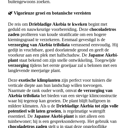
buitengewoons zoeken.
🌿 Vigorieuze groei en botanische vereisten
De reis om
Driebladige Akebia te kweken
begint met
geduld en nauwkeurige voorbereiding. Deze
chocoladetros
zaden
profiteren van koude stratificatie om een hogere
kiemingsgraad te verzekeren. Eenmaal gevestigd is de
verzorging van Akebia trifoliata
verrassend eenvoudig. Hij
gedijt in vruchtbare, goed doorlatende grond en geeft de
voorkeur aan een plek met halfschaduw. De
Japanse Akebi-
plant
staat bekend om zijn snelle ontwikkeling. Toegewijde
verzorging
tijdens het eerste groeijaar zal u belonen met een
langlevende meerjarige plant.
Deze
exotische klimplanten
zijn perfect voor tuiniers die
verticale diepte aan hun landschap willen toevoegen.
Naarmate de rank ouder wordt, omvat
de verzorging van
Akebia trifoliata
het bieden van een stevige klimconstructie
waar hij tegenop kan groeien. De plant blijft halfgroen in
mildere klimaten. Als u de
Driebladige Akebia tot zijn volle
potentieel wilt laten groeien
, is regelmatige watergift
essentieel. De
Japanse Akebi-plant
is niet alleen een
tuinbewoner; hij is een gespreksonderwerp. Het gebruik van
chocoladetros zaden
stelt u in staat deze ongelooflijke