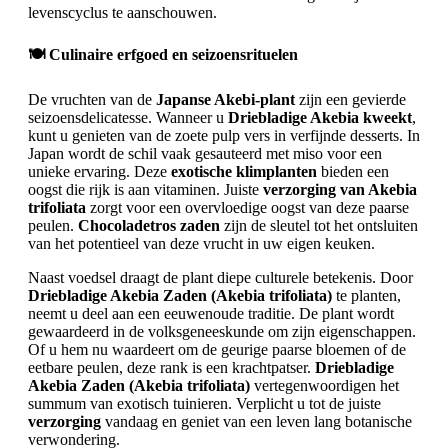
levenscyclus te aanschouwen.
🍽️ Culinaire erfgoed en seizoensrituelen
De vruchten van de
Japanse Akebi-plant
zijn een gevierde
seizoensdelicatesse. Wanneer u
Driebladige Akebia kweekt
,
kunt u genieten van de zoete pulp vers in verfijnde desserts. In
Japan wordt de schil vaak gesauteerd met miso voor een
unieke ervaring. Deze
exotische klimplanten
bieden een
oogst die rijk is aan vitaminen. Juiste
verzorging van Akebia
trifoliata
zorgt voor een overvloedige oogst van deze paarse
peulen.
Chocoladetros zaden
zijn de sleutel tot het ontsluiten
van het potentieel van deze vrucht in uw eigen keuken.
Naast voedsel draagt de plant diepe culturele betekenis. Door
Driebladige Akebia Zaden (Akebia trifoliata)
te planten,
neemt u deel aan een eeuwenoude traditie. De plant wordt
gewaardeerd in de volksgeneeskunde om zijn eigenschappen.
Of u hem nu waardeert om de geurige paarse bloemen of de
eetbare peulen, deze rank is een krachtpatser.
Driebladige
Akebia Zaden (Akebia trifoliata)
vertegenwoordigen het
summum van exotisch tuinieren. Verplicht u tot de juiste
verzorging
vandaag en geniet van een leven lang botanische
verwondering.