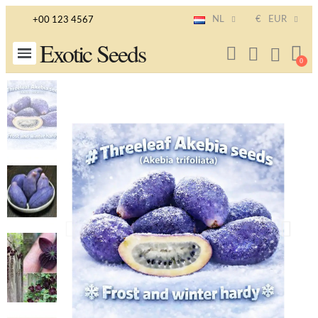
NL
€
EUR
+00 123 4567
Exotic Seeds