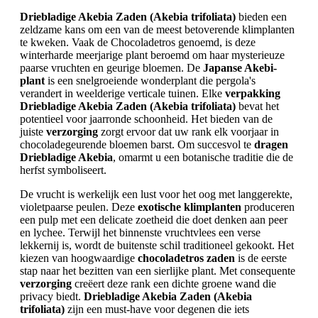
Driebladige Akebia Zaden (Akebia trifoliata)
bieden een
zeldzame kans om een van de meest betoverende klimplanten
te kweken. Vaak de Chocoladetros genoemd, is deze
winterharde meerjarige plant beroemd om haar mysterieuze
paarse vruchten en geurige bloemen. De
Japanse Akebi-
plant
is een snelgroeiende wonderplant die pergola's
verandert in weelderige verticale tuinen. Elke
verpakking
Driebladige Akebia Zaden (Akebia trifoliata)
bevat het
potentieel voor jaarronde schoonheid. Het bieden van de
juiste
verzorging
zorgt ervoor dat uw rank elk voorjaar in
chocoladegeurende bloemen barst. Om succesvol te
dragen
Driebladige Akebia
, omarmt u een botanische traditie die de
herfst symboliseert.
De vrucht is werkelijk een lust voor het oog met langgerekte,
violetpaarse peulen. Deze
exotische klimplanten
produceren
een pulp met een delicate zoetheid die doet denken aan peer
en lychee. Terwijl het binnenste vruchtvlees een verse
lekkernij is, wordt de buitenste schil traditioneel gekookt. Het
kiezen van hoogwaardige
chocoladetros zaden
is de eerste
stap naar het bezitten van een sierlijke plant. Met consequente
verzorging
creëert deze rank een dichte groene wand die
privacy biedt.
Driebladige Akebia Zaden (Akebia
trifoliata)
zijn een must-have voor degenen die iets