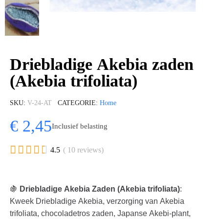
Driebladige Akebia zaden
(Akebia trifoliata)
SKU
V-24-AT
CATEGORIE
Home
€ 2,45
Inclusief belasting





4.5
( 10 reviews)
🍇
Driebladige Akebia Zaden (Akebia trifoliata)
:
Kweek Driebladige Akebia, verzorging van Akebia
trifoliata, chocoladetros zaden, Japanse Akebi-plant,