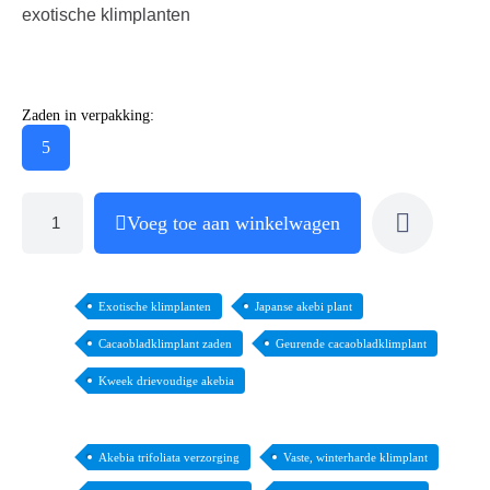
exotische klimplanten
Zaden in verpakking:
5
Voeg toe aan winkelwagen
Exotische klimplanten
Japanse akebi plant
Cacaobladklimplant zaden
Geurende cacaobladklimplant
Kweek drievoudige akebia
Akebia trifoliata verzorging
Vaste, winterharde klimplant