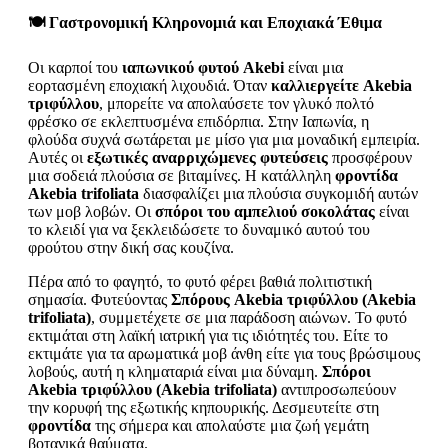
🍽️ Γαστρονομική Κληρονομιά και Εποχιακά Έθιμα
Οι καρποί του
ιαπωνικού φυτού Akebi
είναι μια
εορτασμένη εποχιακή λιχουδιά. Όταν
καλλιεργείτε Akebia
τριφύλλου
, μπορείτε να απολαύσετε τον γλυκό πολτό
φρέσκο σε εκλεπτυσμένα επιδόρπια. Στην Ιαπωνία, η
φλούδα συχνά σωτάρεται με μίσο για μια μοναδική εμπειρία.
Αυτές οι
εξωτικές αναρριχώμενες φυτεύσεις
προσφέρουν
μια σοδειά πλούσια σε βιταμίνες. Η κατάλληλη
φροντίδα
Akebia trifoliata
διασφαλίζει μια πλούσια συγκομιδή αυτών
των μοβ λοβών. Οι
σπόροι του αμπελιού σοκολάτας
είναι
το κλειδί για να ξεκλειδώσετε το δυναμικό αυτού του
φρούτου στην δική σας κουζίνα.
Πέρα από το φαγητό, το φυτό φέρει βαθιά πολιτιστική
σημασία. Φυτεύοντας
Σπόρους Akebia τριφύλλου (Akebia
trifoliata)
, συμμετέχετε σε μια παράδοση αιώνων. Το φυτό
εκτιμάται στη λαϊκή ιατρική για τις ιδιότητές του. Είτε το
εκτιμάτε για τα αρωματικά μοβ άνθη είτε για τους βρώσιμους
λοβούς, αυτή η κληματαριά είναι μια δύναμη.
Σπόροι
Akebia τριφύλλου (Akebia trifoliata)
αντιπροσωπεύουν
την κορυφή της εξωτικής κηπουρικής. Δεσμευτείτε στη
φροντίδα
της σήμερα και απολαύστε μια ζωή γεμάτη
βοτανικά θαύματα.