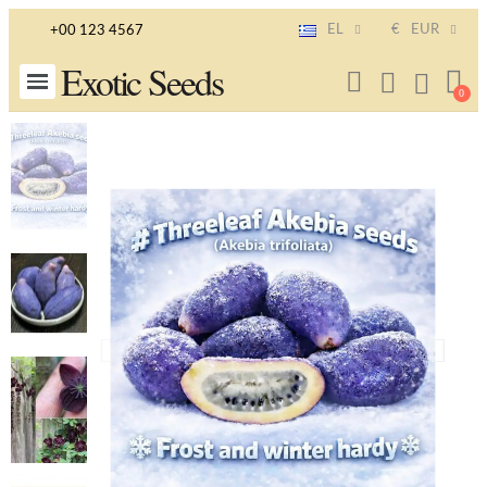
EL
€
EUR
+00 123 4567
Exotic Seeds