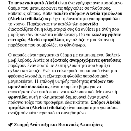
Το
ιαπωνικό φυτό Akebi
είναι ένα γρήγορα αναπτυσσόμενο
θαύμα που μεταμορφώνει τις πέργκολες σε πλούσιους,
κάθετους κήπους. Κάθε
πακέτο σπόρων Akebia τριφύλλου
(Akebia trifoliata)
περιέχει τη δυνατότητα για ομορφιά όλο
το χρόνο. Παρέχοντας την κατάλληλη
φροντίδα
διασφαλίζετε ότι η κληματαριά σας θα ανθίσει με άνθη που
μυρίζουν σαν σοκολάτα κάθε άνοιξη. Για να
καλλιεργήσετε
επιτυχώς Akebia τριφύλλου
, αγκαλιάζετε μια βοτανική
παράδοση που συμβολίζει το φθινόπωρο.
Ο καρπός είναι πραγματικά θέαμα με επιμηκυμένα, βιολετί-
μωβ λοβούς. Αυτές οι
εξωτικές αναρριχώμενες φυτεύσεις
παράγουν έναν πολτό με λεπτή γλυκύτητα που θυμίζει
αχλάδι και λικιζέ. Ενώ το εσωτερικό του καρπού είναι μια
φρέσκια λιχουδιά, η εξωτερική φλούδα παραδοσιακά
μαγειρεύεται. Η επιλογή υψηλής ποιότητας
σπόρων του
αμπελιού σοκολάτας
είναι το πρώτο βήμα για να
αποκτήσετε ένα φυτό που είναι καλλωπιστικό. Με συνεπή
φροντίδα
, αυτή η κληματαριά δημιουργεί έναν πυκνό
πράσινο τοίχο που προσφέρει ιδιωτικότητα.
Σπόροι Akebia
τριφύλλου (Akebia trifoliata)
είναι απαραίτητοι για όσους
αναζητούν κάτι πέρα από το συνηθισμένο.
🌿 Ζωηρή Ανάπτυξη και Βοτανικές Απαιτήσεις