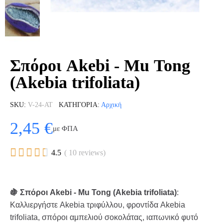
Σπόροι Akebi - Mu Tong
(Akebia trifoliata)
SKU
V-24-AT
ΚΑΤΗΓΟΡΊΑ
Αρχική
2,45 €
με ΦΠΑ





4.5
( 10 reviews)
🍇 Σπόροι Akebi - Mu Tong (Akebia trifoliata)
:
Καλλιεργήστε Akebia τριφύλλου, φροντίδα Akebia
trifoliata, σπόροι αμπελιού σοκολάτας, ιαπωνικό φυτό