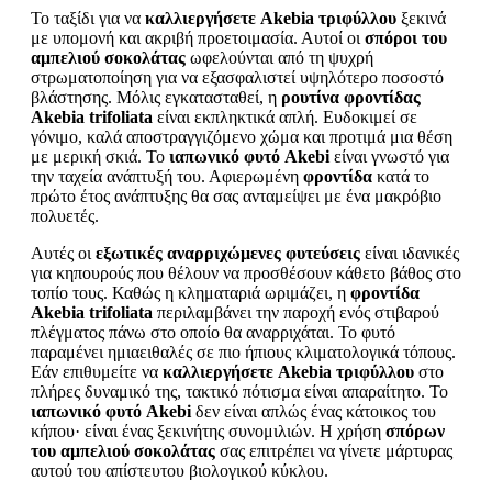
Το ταξίδι για να
καλλιεργήσετε Akebia τριφύλλου
ξεκινά
με υπομονή και ακριβή προετοιμασία. Αυτοί οι
σπόροι του
αμπελιού σοκολάτας
ωφελούνται από τη ψυχρή
στρωματοποίηση για να εξασφαλιστεί υψηλότερο ποσοστό
βλάστησης. Μόλις εγκατασταθεί, η
ρουτίνα φροντίδας
Akebia trifoliata
είναι εκπληκτικά απλή. Ευδοκιμεί σε
γόνιμο, καλά αποστραγγιζόμενο χώμα και προτιμά μια θέση
με μερική σκιά. Το
ιαπωνικό φυτό Akebi
είναι γνωστό για
την ταχεία ανάπτυξή του. Αφιερωμένη
φροντίδα
κατά το
πρώτο έτος ανάπτυξης θα σας ανταμείψει με ένα μακρόβιο
πολυετές.
Αυτές οι
εξωτικές αναρριχώμενες φυτεύσεις
είναι ιδανικές
για κηπουρούς που θέλουν να προσθέσουν κάθετο βάθος στο
τοπίο τους. Καθώς η κληματαριά ωριμάζει, η
φροντίδα
Akebia trifoliata
περιλαμβάνει την παροχή ενός στιβαρού
πλέγματος πάνω στο οποίο θα αναρριχάται. Το φυτό
παραμένει ημιαειθαλές σε πιο ήπιους κλιματολογικά τόπους.
Εάν επιθυμείτε να
καλλιεργήσετε Akebia τριφύλλου
στο
πλήρες δυναμικό της, τακτικό πότισμα είναι απαραίτητο. Το
ιαπωνικό φυτό Akebi
δεν είναι απλώς ένας κάτοικος του
κήπου· είναι ένας ξεκινήτης συνομιλιών. Η χρήση
σπόρων
του αμπελιού σοκολάτας
σας επιτρέπει να γίνετε μάρτυρας
αυτού του απίστευτου βιολογικού κύκλου.