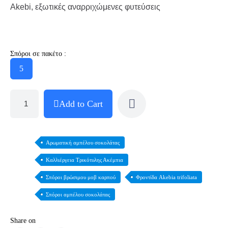
Akebi, εξωτικές αναρριχώμενες φυτεύσεις
Σπόροι σε πακέτο :
5
Add to Cart
Αρωματική αμπέλου σοκολάτας
Καλλιέργεια Τρικότυλης Ακέμπια
Σπόροι βρώσιμου μοβ καρπού
Φροντίδα Akebia trifoliata
Σπόροι αμπέλου σοκολάτας
Share on