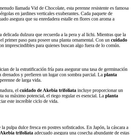
 menudo llamada Vid de Chocolate, esta perenne resistente es famosa
érgolas en jardines verticales exuberantes. Cada paquete de
ado asegura que su enredadera estalle en flores con aroma a
delicada dulzura que recuerda a la pera y al lichi. Mientras que la
s el primer paso para poseer una planta ornamental. Con un
cuidado
on imprescindibles para quienes buscan algo fuera de lo común.
cian de la estratificación fría para asegurar una tasa de germinación
en drenados y prefieren un lugar con sombra parcial. La
planta
perenne de larga vida.
 madura, el
cuidado de Akebia trifoliata
incluye proporcionar un
ta su máximo potencial, el riego regular es esencial. La
planta
iar este increíble ciclo de vida.
e la pulpa dulce fresca en postres sofisticados. En Japón, la cáscara a
Akebia trifoliata
adecuado asegura una cosecha abundante de estas