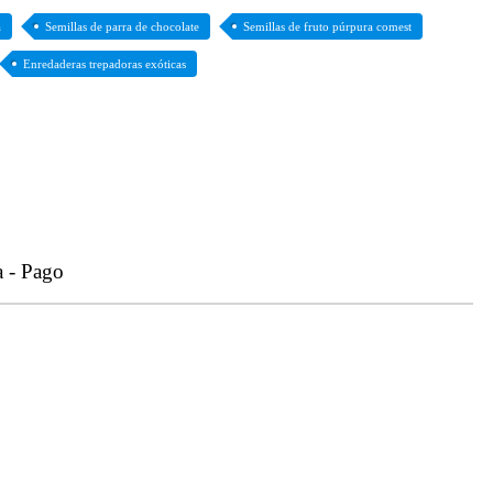
a
Semillas de parra de chocolate
Semillas de fruto púrpura comest
Enredaderas trepadoras exóticas
a - Pago