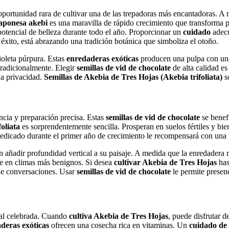
portunidad rara de cultivar una de las trepadoras más encantadoras. A
japonesa akebi
es una maravilla de rápido crecimiento que transforma p
potencial de belleza durante todo el año. Proporcionar un
cuidado
adecu
éxito, está abrazando una tradición botánica que simboliza el otoño.
ioleta púrpura. Estas
enredaderas exóticas
producen una pulpa con una 
 tradicionalmente. Elegir
semillas de vid de chocolate
de alta calidad e
na privacidad.
Semillas de Akebia de Tres Hojas (Akebia trifoliata)
s
cia y preparación precisa. Estas
semillas de vid de chocolate
se benefi
oliata
es sorprendentemente sencilla. Prosperan en suelos fértiles y bi
edicado durante el primer año de crecimiento le recompensará con una 
n añadir profundidad vertical a su paisaje. A medida que la enredadera
ne en climas más benignos. Si desea
cultivar Akebia de Tres Hojas
has
 de conversaciones. Usar
semillas de vid de chocolate
le permite presenc
nal celebrada. Cuando
cultiva Akebia de Tres Hojas
, puede disfrutar d
deras exóticas
ofrecen una cosecha rica en vitaminas. Un
cuidado de 