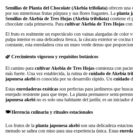
Semillas de Planta del Chocolate (Akebia trifoliata)
ofrecen una o
por sus misteriosas frutas púrpura y sus flores fragantes. La
planta 
Semillas de Akebia de Tres Hojas (Akebia trifoliata)
contiene el 
chocolate cada primavera. Para
cultivar Akebia de Tres Hojas
con 
El fruto es realmente un espectáculo con vainas alargadas de color v
pulpa interior es una delicadeza fresca, la cáscara exterior se cocina
constante, esta enredadera crea un muro verde denso que proporcio
🌿 Crecimiento vigoroso y requisitos botánicos
El camino para
cultivar Akebia de Tres Hojas
comienza con pacien
más fuerte. Una vez establecida, la rutina de
cuidado de Akebia trif
japonesa akebi
es conocida por su desarrollo rápido. Un
cuidado
d
Estas
enredaderas exóticas
son perfectas para jardineros que busca
enrejado resistente para que trepe. La planta permanece semi-peren
japonesa akebi
no es solo una habitante del jardín; es un iniciador
🍽️ Herencia culinaria y rituales estacionales
Los frutos de la
planta japonesa akebi
son una delicadeza estacio
menudo se saltea con miso para una experiencia única. Estas
enreda