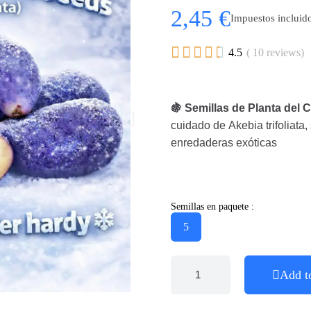
2,45 €
Impuestos incluid





4.5
( 10 reviews)
🍇 Semillas de Planta del C
cuidado de Akebia trifoliata,
enredaderas exóticas
Semillas en paquete :
5
Add t