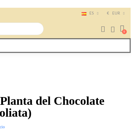
ES
€
EUR
 Planta del Chocolate
oliata)
cio