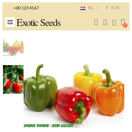
NL
€
EUR
+00 123 4567
Exotic Seeds