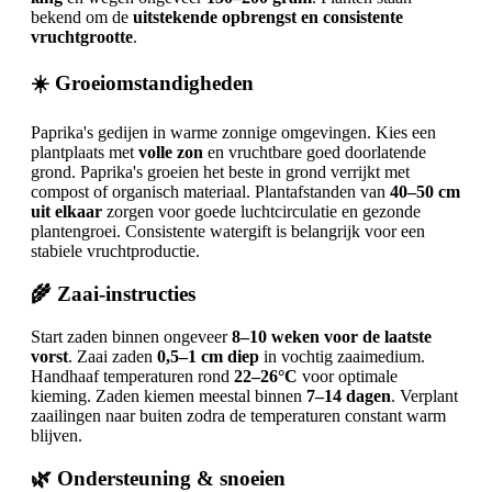
bekend om de
uitstekende opbrengst en consistente
vruchtgrootte
.
☀️ Groeiomstandigheden
Paprika's gedijen in warme zonnige omgevingen. Kies een
plantplaats met
volle zon
en vruchtbare goed doorlatende
grond. Paprika's groeien het beste in grond verrijkt met
compost of organisch materiaal. Plantafstanden van
40–50 cm
uit elkaar
zorgen voor goede luchtcirculatie en gezonde
plantengroei. Consistente watergift is belangrijk voor een
stabiele vruchtproductie.
🌾 Zaai-instructies
Start zaden binnen ongeveer
8–10 weken voor de laatste
vorst
. Zaai zaden
0,5–1 cm diep
in vochtig zaaimedium.
Handhaaf temperaturen rond
22–26°C
voor optimale
kieming. Zaden kiemen meestal binnen
7–14 dagen
. Verplant
zaailingen naar buiten zodra de temperaturen constant warm
blijven.
🌿 Ondersteuning & snoeien