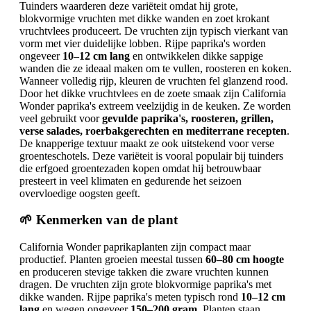
Tuinders waarderen deze variëteit omdat hij grote,
blokvormige vruchten met dikke wanden en zoet krokant
vruchtvlees produceert. De vruchten zijn typisch vierkant van
vorm met vier duidelijke lobben. Rijpe paprika's worden
ongeveer
10–12 cm lang
en ontwikkelen dikke sappige
wanden die ze ideaal maken om te vullen, roosteren en koken.
Wanneer volledig rijp, kleuren de vruchten fel glanzend rood.
Door het dikke vruchtvlees en de zoete smaak zijn California
Wonder paprika's extreem veelzijdig in de keuken. Ze worden
veel gebruikt voor
gevulde paprika's, roosteren, grillen,
verse salades, roerbakgerechten en mediterrane recepten
.
De knapperige textuur maakt ze ook uitstekend voor verse
groenteschotels. Deze variëteit is vooral populair bij tuinders
die erfgoed groentezaden kopen omdat hij betrouwbaar
presteert in veel klimaten en gedurende het seizoen
overvloedige oogsten geeft.
🌱 Kenmerken van de plant
California Wonder paprikaplanten zijn compact maar
productief. Planten groeien meestal tussen
60–80 cm hoogte
en produceren stevige takken die zware vruchten kunnen
dragen. De vruchten zijn grote blokvormige paprika's met
dikke wanden. Rijpe paprika's meten typisch rond
10–12 cm
lang
en wegen ongeveer
150–200 gram
. Planten staan