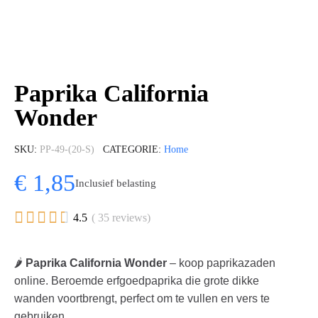
Paprika California
Wonder
SKU
PP-49-(20-S)
CATEGORIE
Home
€ 1,85
Inclusief belasting





4.5
( 35 reviews)
🌶️
Paprika California Wonder
– koop paprikazaden
online. Beroemde erfgoedpaprika die grote dikke
wanden voortbrengt, perfect om te vullen en vers te
gebruiken.