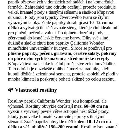
paprik pěstovaných v domácích zahradách i na komerčních
farmách. Zahradníci tuto odrůdu oceňují, protože produkuje
velké, hranaté plody s tlustými stěnami a sladkou křupavou
dužinou. Plody jsou typicky čtvercového tvaru se čtyřmi
výraznými laloky. Zralé papriky dosahují asi
10–12 cm na
délku
a vytvářejí tlusté šťavnaté stěny, které je činí ideálními
pro plnění, pečení a vaření. Po úplném dozrání plody
zčervenají do jasné lesklé červené barvy. Díky své silné
dužině a sladké chuti jsou papriky California Wonder
mimořádně univerzální v kuchyni. Široce se používají pro
plněné papriky, pečení, grilování, čerstvé saláty, pokrmy
na páře nebo rychlé smažení a středomořské recepty
.
Křupavá textura je také ideální pro čerstvé zeleninové talíře.
Tato odrůda je obzvláště oblíbená mezi zahradníky, kteří
kupují dědičná zeleninová semena, protože spolehlivě plodí v
mnoha klimatel a poskytuje bohaté sklizně po celou sezónu.
🌱 Vlastnosti rostliny
Rostliny paprik California Wonder jsou kompaktní, ale
výnosné. Rostliny obvykle dorůstají mezi
60–80 cm na
výšku
a vytvářejí pevné větve schopné nést těžké plody.
Plody jsou velké hranaté zvonovité papriky s tlustými
stěnami. Zralé papriky obvykle měří kolem
10–12 cm na
délku
a váží přibližně
150–200 gramů
. Rostliny jsou známé