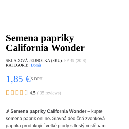
Semena papriky
California Wonder
SKLADOVÁ JEDNOTKA (SKU)
PP-49-(20-S)
KATEGORIE
Domů
1,85 €
S DPH





4.5
( 35 reviews)
🌶️
Semena papriky California Wonder
– kupte
semena paprik online. Slavná dědičná zvonková
paprika produkující velké plody s tlustými stěnami