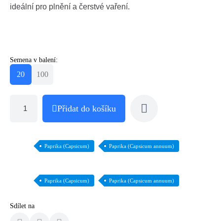
ideální pro plnění a čerstvé vaření.
Semena v balení:
20
100
Přidat do košíku
Paprika (Capsicum)
Paprika (Capsicum annuum)
Paprika (Capsicum)
Paprika (Capsicum annuum)
Sdílet na