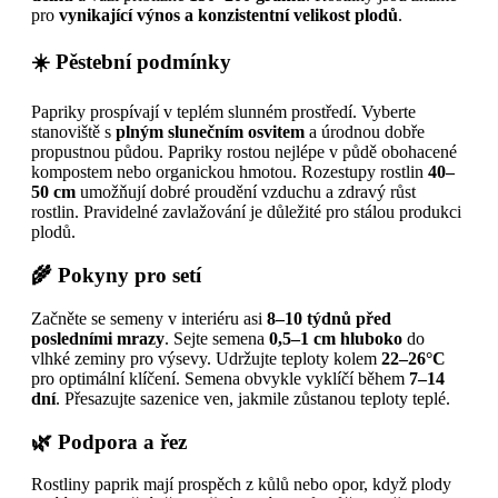
pro
vynikající výnos a konzistentní velikost plodů
.
☀️ Pěstební podmínky
Papriky prospívají v teplém slunném prostředí. Vyberte
stanoviště s
plným slunečním osvitem
a úrodnou dobře
propustnou půdou. Papriky rostou nejlépe v půdě obohacené
kompostem nebo organickou hmotou. Rozestupy rostlin
40–
50 cm
umožňují dobré proudění vzduchu a zdravý růst
rostlin. Pravidelné zavlažování je důležité pro stálou produkci
plodů.
🌾 Pokyny pro setí
Začněte se semeny v interiéru asi
8–10 týdnů před
posledními mrazy
. Sejte semena
0,5–1 cm hluboko
do
vlhké zeminy pro výsevy. Udržujte teploty kolem
22–26°C
pro optimální klíčení. Semena obvykle vyklíčí během
7–14
dní
. Přesazujte sazenice ven, jakmile zůstanou teploty teplé.
🌿 Podpora a řez
Rostliny paprik mají prospěch z kůlů nebo opor, když plody