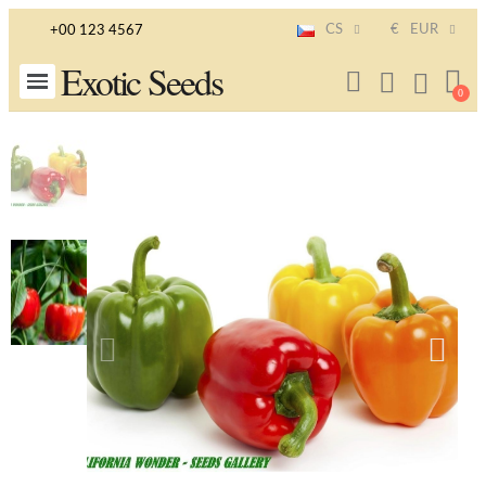
CS
€
EUR
+00 123 4567
Exotic Seeds