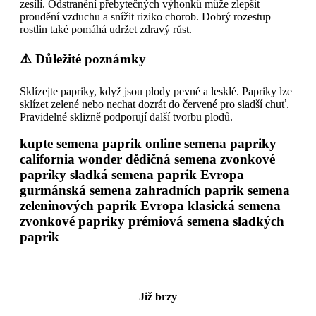
zesílí. Odstranění přebytečných výhonků může zlepšit
proudění vzduchu a snížit riziko chorob. Dobrý rozestup
rostlin také pomáhá udržet zdravý růst.
⚠️ Důležité poznámky
Sklízejte papriky, když jsou plody pevné a lesklé. Papriky lze
sklízet zelené nebo nechat dozrát do červené pro sladší chuť.
Pravidelné sklizně podporují další tvorbu plodů.
kupte semena paprik online semena papriky
california wonder dědičná semena zvonkové
papriky sladká semena paprik Evropa
gurmánská semena zahradních paprik semena
zeleninových paprik Evropa klasická semena
zvonkové papriky prémiová semena sladkých
paprik
Již brzy