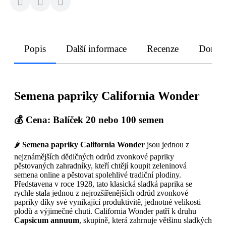
Popis
Další informace
Recenze
Doruče
Semena papriky California Wonder
💰 Cena: Balíček 20 nebo 100 semen
🌶️
Semena papriky California Wonder
jsou jednou z
nejznámějších dědičných odrůd zvonkové papriky
pěstovaných zahradníky, kteří chtějí koupit zeleninová
semena online a pěstovat spolehlivé tradiční plodiny.
Představena v roce 1928, tato klasická sladká paprika se
rychle stala jednou z nejrozšířenějších odrůd zvonkové
papriky díky své vynikající produktivitě, jednotné velikosti
plodů a výjimečné chuti. California Wonder patří k druhu
Capsicum annuum
, skupině, která zahrnuje většinu sladkých