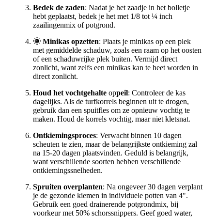
Bedek de zaden
: Nadat je het zaadje in het bolletje
hebt geplaatst, bedek je het met 1/8 tot ¼ inch
zaailingenmix of potgrond.
🌞 Minikas opzetten
: Plaats je minikas op een plek
met gemiddelde schaduw, zoals een raam op het oosten
of een schaduwrijke plek buiten. Vermijd direct
zonlicht, want zelfs een minikas kan te heet worden in
direct zonlicht.
Houd het vochtgehalte
op
peil
: Controleer de kas
dagelijks. Als de turfkorrels beginnen uit te drogen,
gebruik dan een spuitfles om ze opnieuw vochtig te
maken. Houd de korrels vochtig, maar niet kletsnat.
Ontkiemingsproces
: Verwacht binnen 10 dagen
scheuten te zien, maar de belangrijkste ontkieming zal
na 15-20 dagen plaatsvinden. Geduld is belangrijk,
want verschillende soorten hebben verschillende
ontkiemingssnelheden.
Spruiten overplanten
: Na ongeveer 30 dagen verplant
je de gezonde kiemen in individuele potten van 4".
Gebruik een goed drainerende potgrondmix, bij
voorkeur met 50% schorssnippers. Geef goed water,