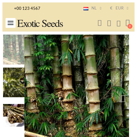
NL
€
EUR
+00 123 4567
Exotic Seeds