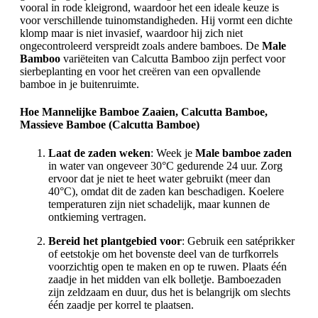
vooral in rode kleigrond, waardoor het een ideale keuze is
voor verschillende tuinomstandigheden. Hij vormt een dichte
klomp maar is niet invasief, waardoor hij zich niet
ongecontroleerd verspreidt zoals andere bamboes. De
Male
Bamboo
variëteiten van Calcutta Bamboo zijn perfect voor
sierbeplanting en voor het creëren van een opvallende
bamboe in je buitenruimte.
Hoe Mannelijke Bamboe Zaaien, Calcutta Bamboe,
Massieve Bamboe (Calcutta Bamboe)
Laat de zaden weken
: Week je
Male bamboe zaden
in water van ongeveer 30°C gedurende 24 uur. Zorg
ervoor dat je niet te heet water gebruikt (meer dan
40°C), omdat dit de zaden kan beschadigen. Koelere
temperaturen zijn niet schadelijk, maar kunnen de
ontkieming vertragen.
Bereid het plantgebied voor
: Gebruik een satéprikker
of eetstokje om het bovenste deel van de turfkorrels
voorzichtig open te maken en op te ruwen. Plaats één
zaadje in het midden van elk bolletje. Bamboezaden
zijn zeldzaam en duur, dus het is belangrijk om slechts
één zaadje per korrel te plaatsen.