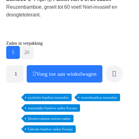
Reuzenbamboe, groeit tot 60 voet! Niet-invasief en
droogtetolerant.
Zaden in verpakking:
5
20
Voeg toe aan winkelwagen
exotische bamboe tuinzaden
reuzenbamboe tuinzaden
mannelijke bamboe zaden Europa
Dendrocalamus strictus zaden
Calcutta bamboe zaden Europa