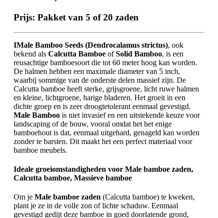
Prijs:
Pakket van 5 of 20 zaden
IMale Bamboo Seeds (Dendrocalamus strictus)
, ook
bekend als
Calcutta Bamboe
of
Solid Bamboo
, is een
reusachtige bamboesoort die tot 60 meter hoog kan worden.
De halmen hebben een maximale diameter van 5 inch,
waarbij sommige van de onderste delen massief zijn. De
Calcutta bamboe heeft sterke, grijsgroene, licht ruwe halmen
en kleine, lichtgroene, harige bladeren. Het groeit in een
dichte groep en is zeer droogtetolerant eenmaal gevestigd.
Male Bamboo
is niet invasief en een uitstekende keuze voor
landscaping of de bouw, vooral omdat het het enige
bamboehout is dat, eenmaal uitgehard, genageld kan worden
zonder te barsten. Dit maakt het een perfect materiaal voor
bamboe meubels.
Ideale groeiomstandigheden voor Male bamboe zaden,
Calcutta bamboe, Massieve bamboe
Om je
Male bamboe zaden
(Calcutta bamboe) te kweken,
plant je ze in de volle zon of lichte schaduw. Eenmaal
gevestigd gedijt deze bamboe in goed doorlatende grond,