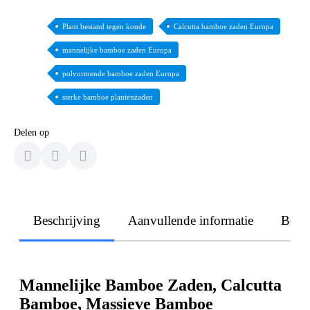
Plant bestand tegen koude
Calcutta bamboe zaden Europa
mannelijke bamboe zaden Europa
polvormende bamboe zaden Europa
sterke bamboe plantenzaden
Delen op
Beschrijving
Aanvullende informatie
Beoo
Mannelijke Bamboe Zaden, Calcutta
Bamboe, Massieve Bamboe