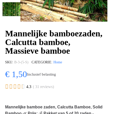
Mannelijke bamboezaden,
Calcutta bamboe,
Massieve bamboe
SKU
B-3-(5-S)
CATEGORIE
Home
€ 1,50
Inclusief belasting





4.3
( 31 reviews)
Mannelijke bamboe zaden, Calcutta Bamboe, Solid
Bamboo
🌿
Prijs:
💰
Pakket van 5 of 20 zaden
-