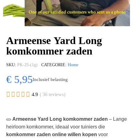
Armeense Yard Long
komkommer zaden
SKU
PK-25-(1g)
CATEGORIE
Home
€ 5,95
Inclusief belasting





4.9
( 36 reviews)
🥒
Armeense Yard Long komkommer zaden
– Lange
heirloom komkommer, ideaal voor tuiniers die
komkommer zaden online willen kopen
voor