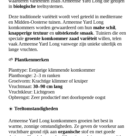
waarderen variëteiten zoals Armeense Yard Long die gedijen
in
biologische
teeltsystemen.
Deze traditionele variëteit wordt veel geteeld in mediterrane
en Midden-Oosterse tuinen. Armeense Yard Long
komkommers worden gewaardeerd om hun
malse schil
,
knapperige textuur
en
uitstekende smaak
. Tuiniers die een
speciale
groente komkommer zaad variëteit
willen, telen
vaak Armeense Yard Long vanwege zijn unieke uiterlijk en
lange vruchten.
🌱
Plantkenmerken
Planttype: Eenjarige klimmende komkommer
Planthoogte: 2–3 m ranken
Groeivorm: Krachtige klimmer of kruiper
Vruchtmaat:
30–90 cm lang
Vruchtkleur: Lichtgroen
Opbrengst: Zeer productief met doorlopende oogst
☀️
Teeltomstandigheden
Armeense Yard Long komkommers groeien het best in
warme, zonnige omstandigheden. Ze geven de voorkeur aan
vruchtbare grond rijk aan
organische
stof en met goede