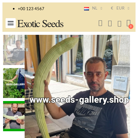
NL
€
EUR
+00 123 4567
Exotic Seeds