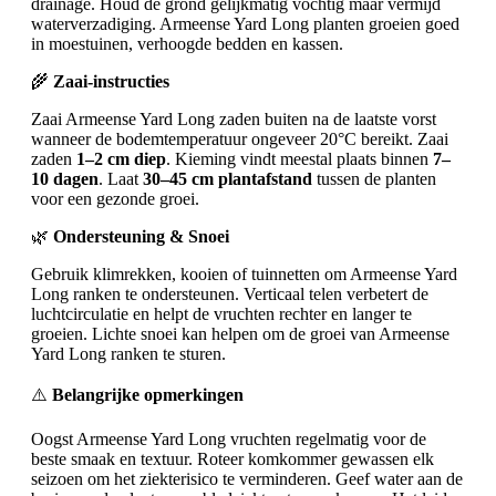
drainage. Houd de grond gelijkmatig vochtig maar vermijd
waterverzadiging. Armeense Yard Long planten groeien goed
in moestuinen, verhoogde bedden en kassen.
🌾
Zaai-instructies
Zaai Armeense Yard Long zaden buiten na de laatste vorst
wanneer de bodemtemperatuur ongeveer 20°C bereikt. Zaai
zaden
1–2 cm diep
. Kieming vindt meestal plaats binnen
7–
10 dagen
. Laat
30–45 cm plantafstand
tussen de planten
voor een gezonde groei.
🌿
Ondersteuning & Snoei
Gebruik klimrekken, kooien of tuinnetten om Armeense Yard
Long ranken te ondersteunen. Verticaal telen verbetert de
luchtcirculatie en helpt de vruchten rechter en langer te
groeien. Lichte snoei kan helpen om de groei van Armeense
Yard Long ranken te sturen.
⚠️
Belangrijke opmerkingen
Oogst Armeense Yard Long vruchten regelmatig voor de
beste smaak en textuur. Roteer komkommer gewassen elk
seizoen om het ziekterisico te verminderen. Geef water aan de