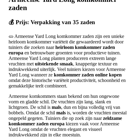
zaden
💰 Prijs: Verpakking van 35 zaden
🥒 Armeense Yard Long komkommer zaden zijn een unieke
heirloom komkommer variëteit die gewaardeerd wordt door
tuiniers die zoeken naar
heirloom komkommer zaden
europa
en betrouwbare groenten voor productieve tuinen.
Armeense Yard Long planten produceren extreem lange
vruchten met
uitstekende smaak
, knapperige textuur en
indrukwekkend uiterlijk. Veel tuiniers kiezen voor Armeense
Yard Long wanneer ze
komkommer zaden online kopen
omdat deze historische variëteit productiviteit, schoonheid en
gemakkelijke teelt combineert.
Armeense komkommers staan bekend om hun ongewone
vorm en gladde schil. De vruchten zijn lang, slank en
lichtgroen. De schil is
mals
, dun en bijna volledig vrij van
bobbels. Omdat de schil
mals
is, worden de vruchten meestal
ongepeld gegeten. Tuiniers die op zoek zijn naar
zeldzame
komkommer zaden europa
kiezen vaak voor Armeense
Yard Long omdat de vruchten elegant en visueel
indrukwekkend zijn in elke moestuin.