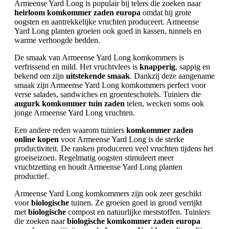
Armeense Yard Long is populair bij telers die zoeken naar
heirloom komkommer zaden europa
omdat hij grote
oogsten en aantrekkelijke vruchten produceert. Armeense
Yard Long planten groeien ook goed in kassen, tunnels en
warme verhoogde bedden.
De smaak van Armeense Yard Long komkommers is
verfrissend en mild. Het vruchtvlees is
knapperig
, sappig en
bekend om zijn
uitstekende smaak
. Dankzij deze aangename
smaak zijn Armeense Yard Long komkommers perfect voor
verse salades, sandwiches en groenteschotels. Tuiniers die
augurk komkommer tuin zaden
telen, wecken soms ook
jonge Armeense Yard Long vruchten.
Een andere reden waarom tuiniers
komkommer zaden
online kopen
voor Armeense Yard Long is de sterke
productiviteit. De ranken produceren veel vruchten tijdens het
groeiseizoen. Regelmatig oogsten stimuleert meer
vruchtzetting en houdt Armeense Yard Long planten
productief.
Armeense Yard Long komkommers zijn ook zeer geschikt
voor
biologische
tuinen. Ze groeien goed in grond verrijkt
met
biologische
compost en natuurlijke meststoffen. Tuiniers
die zoeken naar
biologische komkommer zaden europa