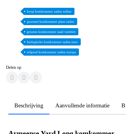
koop komkommer zaden online
gourmet komkommer plant zaden
groente komkommer zaad variëteit
biologische komkommer zaden euro
erfgoed komkommer zaden europa
Delen op
Beschrijving
Aanvullende informatie
Beoo
Armeense Yard Long komkommer