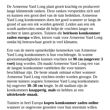
De Armeense Yard Long plant groeit krachtig en produceert
lange klimmende ranken. Deze ranken verspreiden zich snel
en kunnen een groot deel van de tuin bedekken. Armeense
Yard Long komkommers doen het goed wanneer ze langs de
grond of aan een rek worden geteeld. Leiden aan een rek
wordt aanbevolen omdat dit helpt de vruchten langer en
rechter te laten groeien. Tuiniers die
heirloom komkommer
zaden europa
willen, kiezen vaak voor Armeense Yard Long
omdat hij betrouwbaar groeit in veel klimaten.
Een van de meest opmerkelijke kenmerken van Armeense
Yard Long komkommers is hun vruchtlengte. In warme
groeiomstandigheden kunnen vruchten tot
90 cm (ongeveer 3
voet)
lang worden. Dit maakt Armeense Yard Long een van
de langste komkommer variëteiten die voor tuiniers
beschikbaar zijn. De beste smaak ontstaat echter wanneer
Armeense Yard Long vruchten eerder worden geoogst. De
meeste tuiniers oogsten Armeense Yard Long komkommers
bij ongeveer
30–38 cm
lengte. In dit stadium zijn de
komkommers
knapperig
,
mals
en hebben ze een
uitstekende smaak
.
Tuiniers in heel Europa
kopen komkommer zaden online
wanneer ze ongewone groenten voor hun moestuin willen.