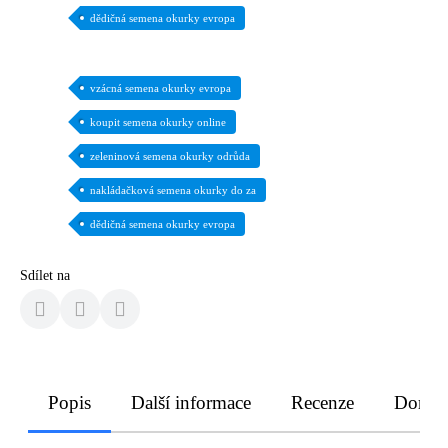
dědičná semena okurky evropa
vzácná semena okurky evropa
koupit semena okurky online
zeleninová semena okurky odrůda
nakládačková semena okurky do za
dědičná semena okurky evropa
Sdílet na
Popis
Další informace
Recenze
Doruče