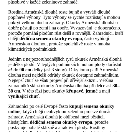
působivé v každé zeleninové zahradě.
Rostlina Arménská dlouhá roste bujně a vytváří dlouhé
popínavé výhony. Tyto výhony se rychle rozrůstají a mohou
pokrýt velkou plochu zahrady. Okurky Arménská dlouhá se
dobře pěstují po zemi i na opoře. Vyvazování je doporučeno,
protože pomáhá plodům růst delší a rovnější. Zahradníci, kteří
chtějí
dědičná semena okurky evropa
, často vybírají
Arménskou dlouhou, protože spolehlivě roste v mnoha
klimatických podmínkách.
Jedním z nejpozoruhodnějších rysů okurek Arménská dlouhá
je délka plodů. V teplých podmínkách mohou plody dorůstat
až do
90 cm
délky (asi 3 stopy). Díky tomu patří Arménská
dlouhá mezi nejdelší odrůdy okurek dostupné zahradníkům.
Nejlepší chuť se však projeví při dřívější sklizni. Většina
zahradníků sklízí okurky Arménská dlouhá při délce asi
30–
38 cm
. V této fázi jsou okurky
křupavé
,
jemné
a mají
vynikající chuť
.
Zahradníci po celé Evropě často
kupují semena okurky
online
, když chtějí neobvyklou zeleninu pro své domácí
zahrady. Arménská dlouhá je oblíbená mezi pěstiteli
hledajícími
dědičná semena okurky evropa
, protože
poskytuje bohaté sklizně a atraktivní plody. Rostliny