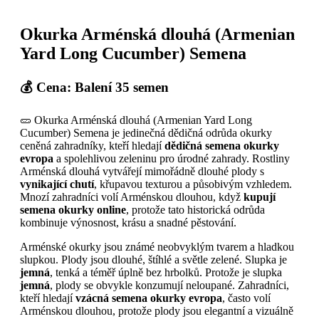
Okurka Arménská dlouhá (Armenian
Yard Long Cucumber) Semena
💰 Cena: Balení 35 semen
🥒 Okurka Arménská dlouhá (Armenian Yard Long
Cucumber) Semena je jedinečná dědičná odrůda okurky
ceněná zahradníky, kteří hledají
dědičná semena okurky
evropa
a spolehlivou zeleninu pro úrodné zahrady. Rostliny
Arménská dlouhá vytvářejí mimořádně dlouhé plody s
vynikající chutí
, křupavou texturou a působivým vzhledem.
Mnozí zahradníci volí Arménskou dlouhou, když
kupují
semena okurky online
, protože tato historická odrůda
kombinuje výnosnost, krásu a snadné pěstování.
Arménské okurky jsou známé neobvyklým tvarem a hladkou
slupkou. Plody jsou dlouhé, štíhlé a světle zelené. Slupka je
jemná
, tenká a téměř úplně bez hrbolků. Protože je slupka
jemná
, plody se obvykle konzumují neloupané. Zahradníci,
kteří hledají
vzácná semena okurky evropa
, často volí
Arménskou dlouhou, protože plody jsou elegantní a vizuálně