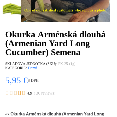
Okurka Arménská dlouhá
(Armenian Yard Long
Cucumber) Semena
SKLADOVÁ JEDNOTKA (SKU)
PK-25-(1g)
KATEGORIE
Domů
5,95 €
S DPH





4.9
( 36 reviews)
🥒
Okurka Arménská dlouhá (Armenian Yard Long