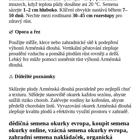
mrazech, když teplota půdy dosáhne asi 20 °C. Semena
sázejte
1–2 cm hluboko
. Klíčení obvykle nastává během
7–
10 dnů
. Nechte mezi rostlinami
30–45 cm rozestupy
pro
zdravý růst.
🌿
Opora a řez
Použijte mříže, klece nebo zahradnické sítě k podepření
výhonů Arménská dlouhá. Vertikální pěstování zlepšuje
proudění vzduchu a pomáhá plodům růst rovněji a delší.
Lehký řez může pomoci usměrnit růst výhonů Arménská
dlouhá.
⚠️
Důležité poznámky
Sklízejte plody Arménská dlouhá pravidelně pro nejlepší chuť
a texturu. Střídejte stanoviště okurek každou sezónu, abyste
snížili riziko chorob. Zalévejte rostliny ke kořenům, abyste
předešli chorobám listů. Vyvazování okurek Arménská dlouhá
zlepšuje kvalitu plodů a efektivitu využití prostoru v zahradě.
dědičná semena okurky evropa, koupit semena
okurky online, vzácná semena okurky evropa,
zahradní semena nakládaček, organická