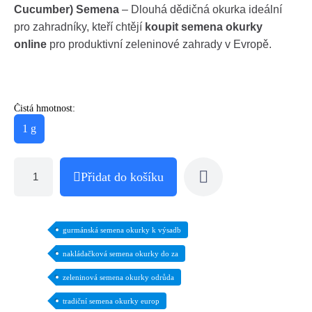
Cucumber) Semena
– Dlouhá dědičná okurka ideální
pro zahradníky, kteří chtějí
koupit semena okurky
online
pro produktivní zeleninové zahrady v Evropě.
Čistá hmotnost:
1 g
Přidat do košíku
gurmánská semena okurky k výsadb
nakládačková semena okurky do za
zeleninová semena okurky odrůda
tradiční semena okurky europ