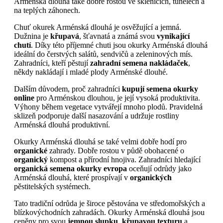
Arménská dlouhá také dobře rostou ve sklenících, tunelech a
na teplých záhonech.
Chuť okurek Arménská dlouhá je osvěžující a jemná.
Dužnina je
křupavá
, šťavnatá a známá svou
vynikající
chutí
. Díky této příjemné chuti jsou okurky Arménská dlouhá
ideální do čerstvých salátů, sendvičů a zeleninových mís.
Zahradníci, kteří pěstují
zahradní semena nakládaček
,
někdy nakládají i mladé plody Arménské dlouhé.
Dalším důvodem, proč zahradníci
kupují semena okurky
online
pro Arménskou dlouhou, je její vysoká produktivita.
Výhony během vegetace vytvářejí mnoho plodů. Pravidelná
sklizeň podporuje další nasazování a udržuje rostliny
Arménská dlouhá produktivní.
Okurky Arménská dlouhá se také velmi dobře hodí pro
organické
zahrady. Dobře rostou v půdě obohacené o
organický
kompost a přírodní hnojiva. Zahradníci hledající
organická semena okurky evropa
oceňují odrůdy jako
Arménská dlouhá, které prospívají v
organických
pěstitelských systémech.
Tato tradiční odrůda je široce pěstována ve středomořských a
blízkovýchodních zahradách. Okurky Arménská dlouhá jsou
ceněny pro svou
jemnou slupku
,
křupavou texturu
a