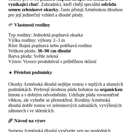
vynikající chuť
. Zahradníci, kteří chtějí speciální
odrůdu
semen zeleninové okurky
, často pěstují Arménskou dlouhou
pro její jedinečný vzhled a dlouhé plody.
🌱
Vlastnosti rostliny
Typ rostliny: Jednoletá popínavá okurka
Výška rostliny: výhony 2–3 m
Růst: Bujná popínavá nebo poléhavá rostlina
Velikost plodu:
30–90 cm dlouhé
Barva plodu: Světle zelená
Výnos: Vysoce produktivní s průběžnou sklizní
☀️
Pěstební podmínky
Okurky Arménská dlouhá nejlépe rostou v teplých a slunných
podmínkách. Preferují úrodnou půdu bohatou na
organickou
hmotu a s dobrým odvodněním. Udržujte půdu rovnoměrně
vlhkou, ale vyhněte se přemokření. Rostliny Arménská
dlouhá dobře rostou ve zeleninových zahradách, vyvýšených
záhonech i ve sklenících.
🌾
Návod na výsev
Semena Arménská dlouhá vysévejte ven po posledních