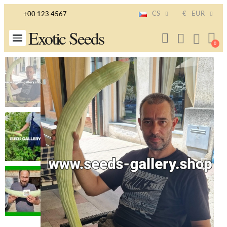
CS
€
EUR
+00 123 4567
Exotic Seeds