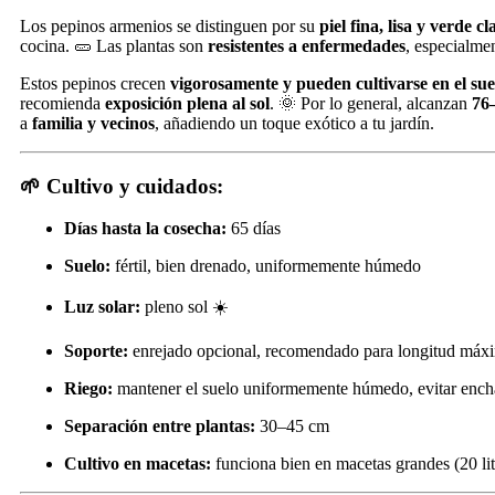
Los pepinos armenios se distinguen por su
piel fina, lisa y verde cl
cocina. 🥒 Las plantas son
resistentes a enfermedades
, especialme
Estos pepinos crecen
vigorosamente y pueden cultivarse en el sue
recomienda
exposición plena al sol
. 🌞 Por lo general, alcanzan
76
a
familia y vecinos
, añadiendo un toque exótico a tu jardín.
🌱 Cultivo y cuidados:
Días hasta la cosecha:
65 días
Suelo:
fértil, bien drenado, uniformemente húmedo
Luz solar:
pleno sol ☀️
Soporte:
enrejado opcional, recomendado para longitud máx
Riego:
mantener el suelo uniformemente húmedo, evitar ench
Separación entre plantas:
30–45 cm
Cultivo en macetas:
funciona bien en macetas grandes (20 li