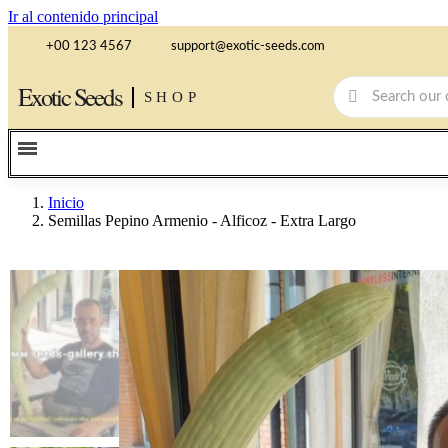
Ir al contenido principal
+00 123 4567
support@exotic-seeds.com
Exotic Seeds
SHOP
Inicio
Semillas Pepino Armenio - Alficoz - Extra Largo