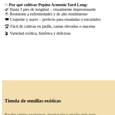
✨
Por qué cultivar Pepino Armenio Yard Long:
🌿 Hasta 3 pies de longitud – visualmente impresionante
🍅 Resistente a enfermedades y de alto rendimiento
🍽️ Crujiente y suave – perfecto para ensaladas o encurtidos
🏆 Fácil de cultivar en jardín, camas elevadas o macetas
🪴 Variedad exótica, histórica y deliciosa
Tienda de semillas exóticas
Recibe ofertas exclusivas, inspiración y mucho más para