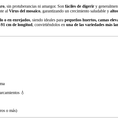
aro
, sin protuberancias ni amargor. Son
fáciles de digerir
y generalmen
nte al
Virus del mosaico
, garantizando un crecimiento saludable y
alto
lo o en enrejados
, siendo ideales para
pequeños huertos, camas eleva
–91 cm de longitud
, convirtiéndolos en
una de las variedades más la
ima
arcamientos 💧
tros o más)