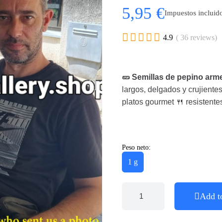
5,95 €
Impuestos incluid





4.9
( 36 reviews)
🥒 Semillas de pepino arme
largos, delgados y crujiente
platos gourmet 🍴 resistentes
Peso neto:
1 g
Add t