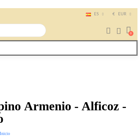
ES
€
EUR
pino Armenio - Alficoz -
o
Inicio