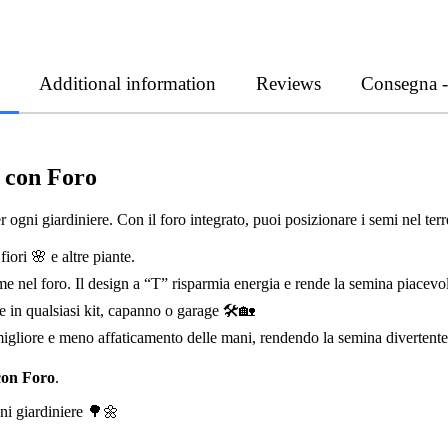
Additional information
Reviews
Consegna 
 con Foro
r ogni giardiniere. Con il foro integrato, puoi posizionare i semi nel te
iori 🌸 e altre piante.
eme nel foro. Il design a “T” risparmia energia e rende la semina piacev
e in qualsiasi kit, capanno o garage 🛠️🏡
gliore e meno affaticamento delle mani, rendendo la semina divertent
con Foro
.
gni giardiniere 🌳🌼