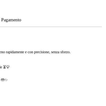
- Pagamento
rreno rapidamente e con precisione, senza sforzo.
ole ⏳💡
e 🤲✨