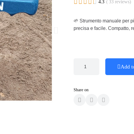





4.3
( 33 reviews)
🌱 Strumento manuale per pi
precisa e facile. Compatto, re
Add t
Share on