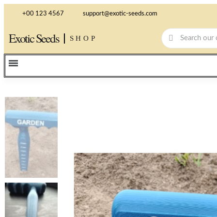
+00 123 4567
support@exotic-seeds.com
Exotic Seeds
SHOP