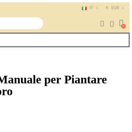
IT
€
EUR
Manuale per Piantare
oro