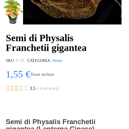
Semi di Physalis
Franchetii gigantea
SKU
F-59
CATEGORIA
Home
1,55 €
Tasse incluse





3.5
( 6 reviews)
Semi di Physalis Franchetii
gigantea (Lanterna Cinese)