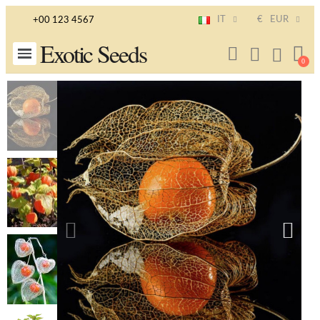
IT
€
EUR
+00 123 4567
Exotic Seeds