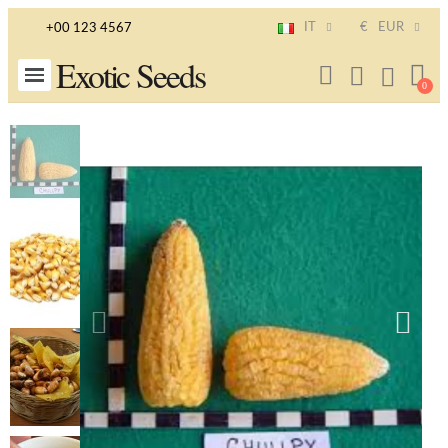
IT
€
EUR
+00 123 4567
Exotic Seeds