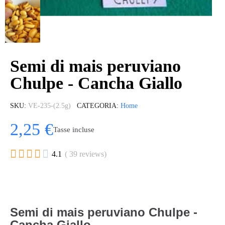
Semi di mais peruviano
Chulpe - Cancha Giallo
SKU
VE-235-(2.5g)
CATEGORIA
Home
2,25 €
Tasse incluse





4.1
( 39 reviews)
Semi di mais peruviano Chulpe -
Cancha Giallo