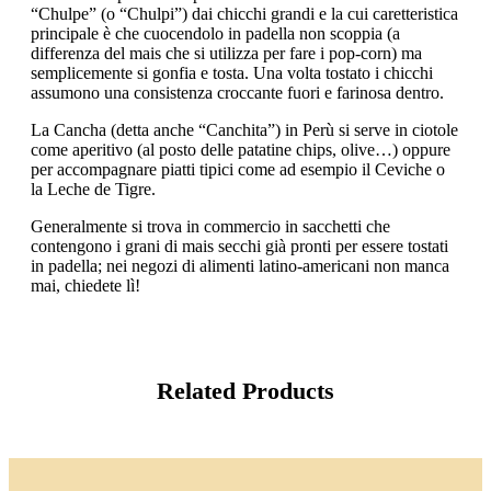
“Chulpe” (o “Chulpi”) dai chicchi grandi e la cui caretteristica
principale è che cuocendolo in padella non scoppia (a
differenza del mais che si utilizza per fare i pop-corn) ma
semplicemente si gonfia e tosta. Una volta tostato i chicchi
assumono una consistenza croccante fuori e farinosa dentro.
La Cancha (detta anche “Canchita”) in Perù si serve in ciotole
come aperitivo (al posto delle patatine chips, olive…) oppure
per accompagnare piatti tipici come ad esempio il Ceviche o
la Leche de Tigre.
Generalmente si trova in commercio in sacchetti che
contengono i grani di mais secchi già pronti per essere tostati
in padella; nei negozi di alimenti latino-americani non manca
mai, chiedete lì!
Related Products