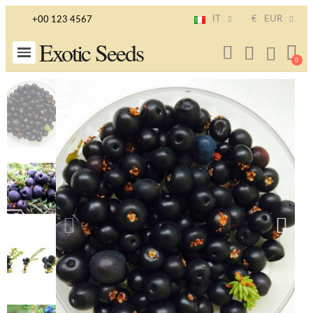
IT
€
EUR
+00 123 4567
Exotic Seeds