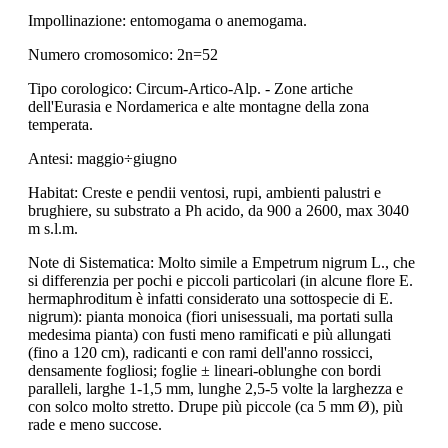
Impollinazione: entomogama o anemogama.
Numero cromosomico: 2n=52
Tipo corologico: Circum-Artico-Alp. - Zone artiche
dell'Eurasia e Nordamerica e alte montagne della zona
temperata.
Antesi: maggio÷giugno
Habitat: Creste e pendii ventosi, rupi, ambienti palustri e
brughiere, su substrato a Ph acido, da 900 a 2600, max 3040
m s.l.m.
Note di Sistematica: Molto simile a Empetrum nigrum L., che
si differenzia per pochi e piccoli particolari (in alcune flore E.
hermaphroditum è infatti considerato una sottospecie di E.
nigrum): pianta monoica (fiori unisessuali, ma portati sulla
medesima pianta) con fusti meno ramificati e più allungati
(fino a 120 cm), radicanti e con rami dell'anno rossicci,
densamente fogliosi; foglie ± lineari-oblunghe con bordi
paralleli, larghe 1-1,5 mm, lunghe 2,5-5 volte la larghezza e
con solco molto stretto. Drupe più piccole (ca 5 mm Ø), più
rade e meno succose.