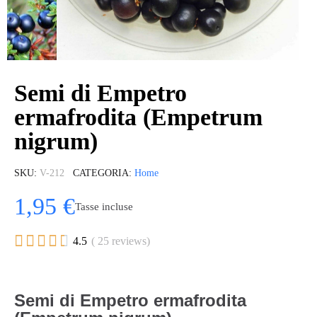
Semi di Empetro
ermafrodita (Empetrum
nigrum)
SKU
V-212
CATEGORIA
Home
1,95 €
Tasse incluse





4.5
( 25 reviews)
Semi di Empetro ermafrodita