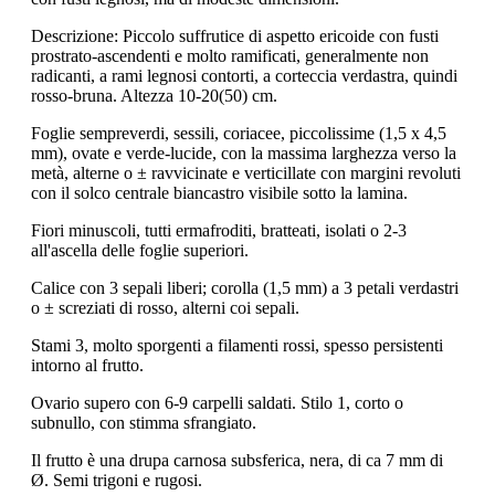
Descrizione: Piccolo suffrutice di aspetto ericoide con fusti
prostrato-ascendenti e molto ramificati, generalmente non
radicanti, a rami legnosi contorti, a corteccia verdastra, quindi
rosso-bruna. Altezza 10-20(50) cm.
Foglie sempreverdi, sessili, coriacee, piccolissime (1,5 x 4,5
mm), ovate e verde-lucide, con la massima larghezza verso la
metà, alterne o ± ravvicinate e verticillate con margini revoluti
con il solco centrale biancastro visibile sotto la lamina.
Fiori minuscoli, tutti ermafroditi, bratteati, isolati o 2-3
all'ascella delle foglie superiori.
Calice con 3 sepali liberi; corolla (1,5 mm) a 3 petali verdastri
o ± screziati di rosso, alterni coi sepali.
Stami 3, molto sporgenti a filamenti rossi, spesso persistenti
intorno al frutto.
Ovario supero con 6-9 carpelli saldati. Stilo 1, corto o
subnullo, con stimma sfrangiato.
Il frutto è una drupa carnosa subsferica, nera, di ca 7 mm di
Ø. Semi trigoni e rugosi.