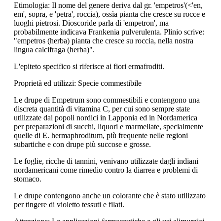
Etimologia: Il nome del genere deriva dal gr. 'empetros'(<'en,
em', sopra, e 'petra', roccia), ossìa pianta che cresce su rocce e
luoghi pietrosi. Dioscoride parla di 'empetron', ma
probabilmente indicava Frankenia pulverulenta. Plinio scrive:
"empetros (herba) pianta che cresce su roccia, nella nostra
lingua calcifraga (herba)".
L'epiteto specifico si riferisce ai fiori ermafroditi.
Proprietà ed utilizzi: Specie commestibile
Le drupe di Empetrum sono commestibili e contengono una
discreta quantità di vitamina C, per cui sono sempre state
utilizzate dai popoli nordici in Lapponia ed in Nordamerica
per preparazioni di succhi, liquori e marmellate, specialmente
quelle di E. hermaphroditum, più frequente nelle regioni
subartiche e con drupe più succose e grosse.
Le foglie, ricche di tannini, venivano utilizzate dagli indiani
nordamericani come rimedio contro la diarrea e problemi di
stomaco.
Le drupe contengono anche un colorante che è stato utilizzato
per tingere di violetto tessuti e filati.