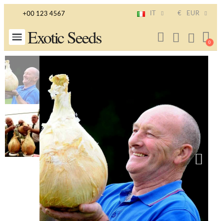
IT
€
EUR
+00 123 4567
Exotic Seeds