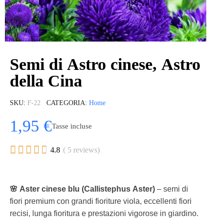
Semi di Astro cinese, Astro
della Cina
SKU
F-22
CATEGORIA
Home
1,95 €
Tasse incluse





4.8
( 5 reviews)
🌸 Aster cinese blu (Callistephus Aster)
– semi di
fiori premium con grandi fioriture viola, eccellenti fiori
recisi, lunga fioritura e prestazioni vigorose in giardino.