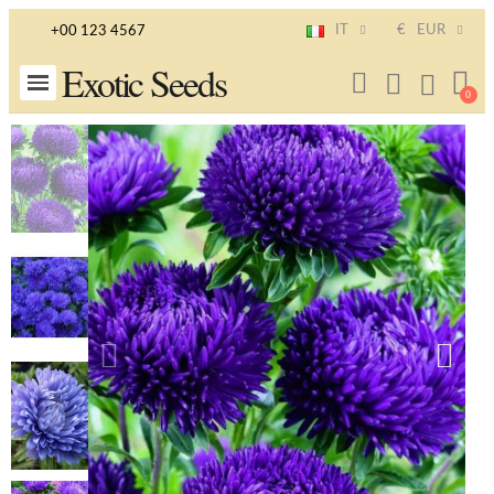
IT
€
EUR
+00 123 4567
Exotic Seeds