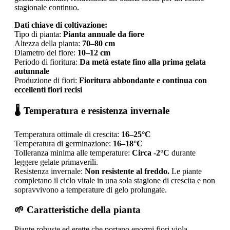
stagionale continuo.
Dati chiave di coltivazione:
Tipo di pianta:
Pianta annuale da fiore
Altezza della pianta:
70–80 cm
Diametro del fiore:
10–12 cm
Periodo di fioritura:
Da metà estate fino alla prima gelata
autunnale
Produzione di fiori:
Fioritura abbondante e continua con
eccellenti fiori recisi
🌡️ Temperatura e resistenza invernale
Temperatura ottimale di crescita:
16–25°C
Temperatura di germinazione:
16–18°C
Tolleranza minima alle temperature:
Circa -2°C
durante
leggere gelate primaverili.
Resistenza invernale:
Non resistente al freddo.
Le piante
completano il ciclo vitale in una sola stagione di crescita e non
sopravvivono a temperature di gelo prolungate.
🌱 Caratteristiche della pianta
Piante robuste ed erette che portano enormi fiori viola