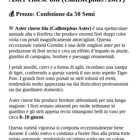
💰 Prezzo: Confezione da 50 Semi
🌸
Aster cinese blu (Callistephus Aster)
è una spettacolare
annuale alta e fiorifera che produce enormi fiori doppi color
viola con petali magnificamente attorcigliati. Questa
eccezionale varietà Gremlin è una delle migliori aster per la
produzione di fiori recisi e crea un effetto d’impatto in aiuole,
giardini di campagna, bordure e paesaggi ornamentali.
I petali insoliti, curvi e a forma di aghi, ricordano una zampa
di tigre, conferendo a questa varietà il suo noto aspetto Tiger
Paw. I grandi fiori sono portati su steli robusti ed eretti,
rendendola molto apprezzata sia dai floricoltori professionisti
sia dai giardinieri domestici.
Aster cinese blu produce fioriture abbondanti per una lunga
stagione. I fiori restano attraenti per molte settimane in
giardino e gli steli appena recisi rimangono belli in vaso per
circa
8–10 giorni
.
Questa varietà vigorosa si comporta eccezionalmente bene
durante il caldo estivo e continua a fiorire fino alla prima forte
gelata autunnale, rendendola un’ottima scelta per un colore