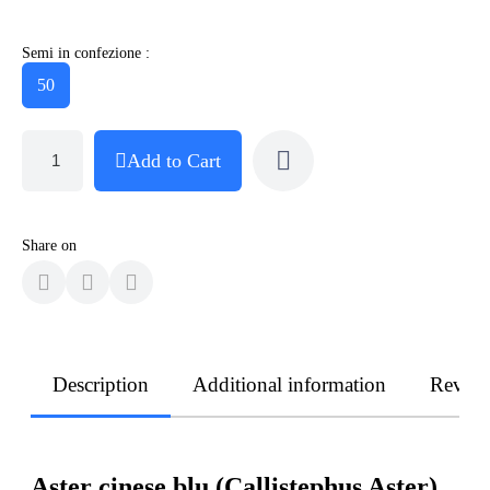
Semi in confezione :
50
Add to Cart
Share on
Description
Additional information
Revie
Aster cinese blu (Callistephus Aster)