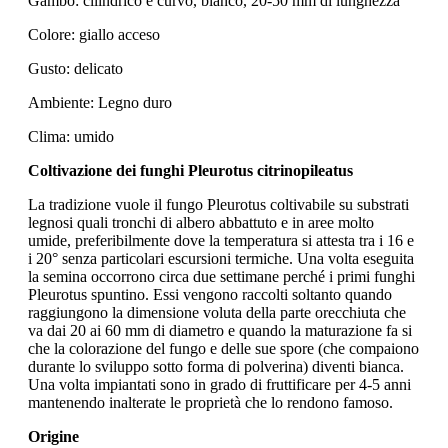
Gambo: cilindrico e curvo, bianco, 20-50 mm di lunghezza
Colore: giallo acceso
Gusto: delicato
Ambiente: Legno duro
Clima: umido
Coltivazione dei funghi Pleurotus citrinopileatus
La tradizione vuole il fungo Pleurotus coltivabile su substrati
legnosi quali tronchi di albero abbattuto e in aree molto
umide, preferibilmente dove la temperatura si attesta tra i 16 e
i 20° senza particolari escursioni termiche. Una volta eseguita
la semina occorrono circa due settimane perché i primi funghi
Pleurotus spuntino. Essi vengono raccolti soltanto quando
raggiungono la dimensione voluta della parte orecchiuta che
va dai 20 ai 60 mm di diametro e quando la maturazione fa si
che la colorazione del fungo e delle sue spore (che compaiono
durante lo sviluppo sotto forma di polverina) diventi bianca.
Una volta impiantati sono in grado di fruttificare per 4-5 anni
mantenendo inalterate le proprietà che lo rendono famoso.
Origine