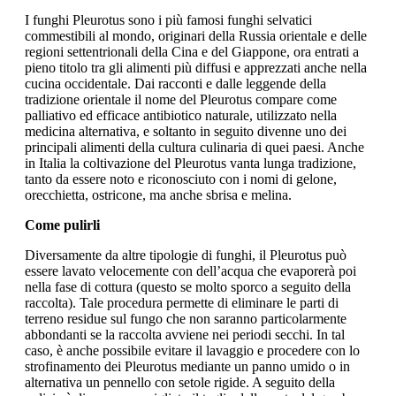
I funghi Pleurotus sono i più famosi funghi selvatici
commestibili al mondo, originari della Russia orientale e delle
regioni settentrionali della Cina e del Giappone, ora entrati a
pieno titolo tra gli alimenti più diffusi e apprezzati anche nella
cucina occidentale. Dai racconti e dalle leggende della
tradizione orientale il nome del Pleurotus compare come
palliativo ed efficace antibiotico naturale, utilizzato nella
medicina alternativa, e soltanto in seguito divenne uno dei
principali alimenti della cultura culinaria di quei paesi. Anche
in Italia la coltivazione del Pleurotus vanta lunga tradizione,
tanto da essere noto e riconosciuto con i nomi di gelone,
orecchietta, ostricone, ma anche sbrisa e melina.
Come pulirli
Diversamente da altre tipologie di funghi, il Pleurotus può
essere lavato velocemente con dell’acqua che evaporerà poi
nella fase di cottura (questo se molto sporco a seguito della
raccolta). Tale procedura permette di eliminare le parti di
terreno residue sul fungo che non saranno particolarmente
abbondanti se la raccolta avviene nei periodi secchi. In tal
caso, è anche possibile evitare il lavaggio e procedere con lo
strofinamento dei Pleurotus mediante un panno umido o in
alternativa un pennello con setole rigide. A seguito della