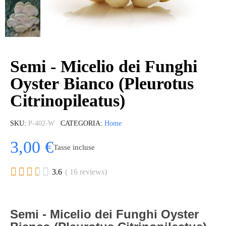
Semi - Micelio dei Funghi
Oyster Bianco (Pleurotus
Citrinopileatus)
SKU
P-402-W
CATEGORIA
Home
3,00 €
Tasse incluse





3.6
( 16 reviews)
Semi - Micelio dei Funghi Oyster