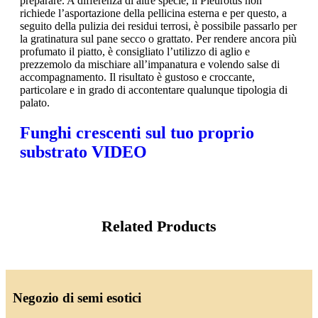
preparare. A differenza di altre specie, il Pleurotus non
richiede l’asportazione della pellicina esterna e per questo, a
seguito della pulizia dei residui terrosi, è possibile passarlo per
la gratinatura sul pane secco o grattato. Per rendere ancora più
profumato il piatto, è consigliato l’utilizzo di aglio e
prezzemolo da mischiare all’impanatura e volendo salse di
accompagnamento. Il risultato è gustoso e croccante,
particolare e in grado di accontentare qualunque tipologia di
palato.
Funghi crescenti sul tuo proprio
substrato VIDEO
Related Products
Negozio di semi esotici