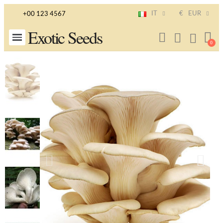
IT
€
EUR
+00 123 4567
Exotic Seeds