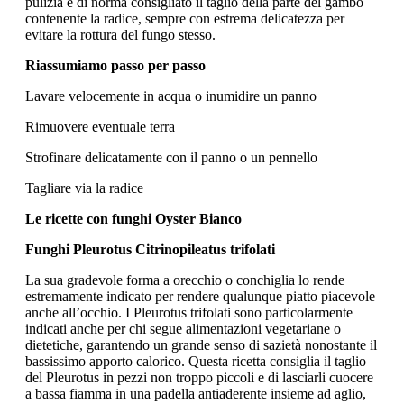
pulizia è di norma consigliato il taglio della parte del gambo
contenente la radice, sempre con estrema delicatezza per
evitare la rottura del fungo stesso.
Riassumiamo passo per passo
Lavare velocemente in acqua o inumidire un panno
Rimuovere eventuale terra
Strofinare delicatamente con il panno o un pennello
Tagliare via la radice
Le ricette con funghi Oyster Bianco
Funghi Pleurotus Citrinopileatus trifolati
La sua gradevole forma a orecchio o conchiglia lo rende
estremamente indicato per rendere qualunque piatto piacevole
anche all’occhio. I Pleurotus trifolati sono particolarmente
indicati anche per chi segue alimentazioni vegetariane o
dietetiche, garantendo un grande senso di sazietà nonostante il
bassissimo apporto calorico. Questa ricetta consiglia il taglio
del Pleurotus in pezzi non troppo piccoli e di lasciarli cuocere
a bassa fiamma in una padella antiaderente insieme ad aglio,