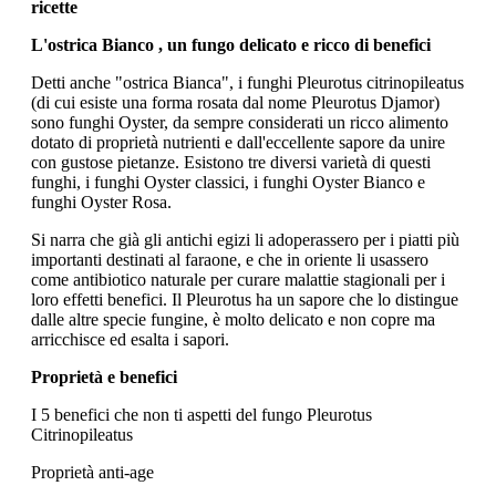
ricette
L'ostrica
Bianco
, un fungo delicato e ricco di benefici
Detti anche "ostrica Bianca", i funghi Pleurotus citrinopileatus
(di cui esiste una forma rosata dal nome Pleurotus Djamor)
sono funghi Oyster, da sempre considerati un ricco alimento
dotato di proprietà nutrienti e dall'eccellente sapore da unire
con gustose pietanze. Esistono tre diversi varietà di questi
funghi, i funghi Oyster classici, i funghi Oyster Bianco e
funghi Oyster Rosa.
Si narra che già gli antichi egizi li adoperassero per i piatti più
importanti destinati al faraone, e che in oriente li usassero
come antibiotico naturale per curare malattie stagionali per i
loro effetti benefici. Il Pleurotus ha un sapore che lo distingue
dalle altre specie fungine, è molto delicato e non copre ma
arricchisce ed esalta i sapori.
Proprietà e benefici
I 5 benefici che non ti aspetti del fungo Pleurotus
Citrinopileatus
Proprietà anti-age