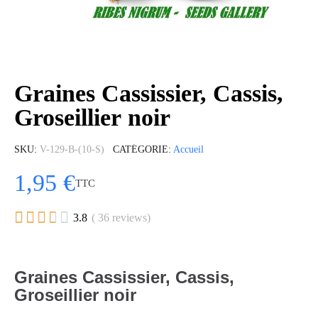
Graines Cassissier, Cassis,
Groseillier noir
SKU
V-129-B-(10-S)
CATÉGORIE
Accueil
1,95 €
TTC





3.8
( 36 reviews)
Graines Cassissier, Cassis,
Groseillier noir