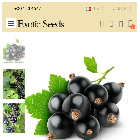
FR
€
EUR
+00 123 4567
Exotic Seeds