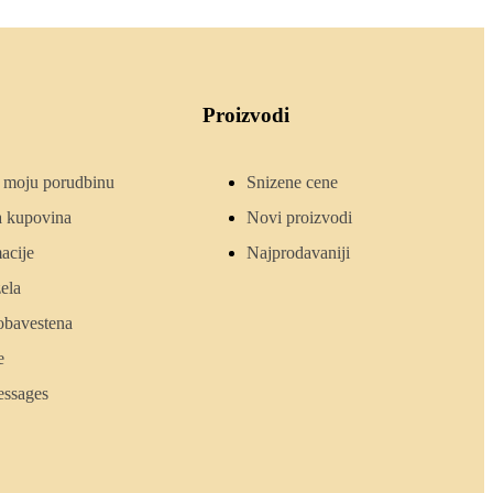
Proizvodi
e moju porudbinu
Snizene cene
ja kupovina
Novi proizvodi
acije
Najprodavaniji
zela
obavestena
e
ssages