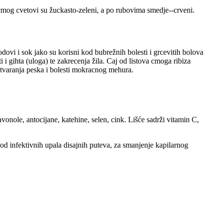
a cmog cvetovi su žuckasto-zeleni, a po rubovima smedje--crveni.
odovi i sok jako su korisni kod bubrežnih bolesti i grcevitih bolova
 i gihta (uloga) te zakrecenja žila. Caj od listova cmoga ribiza
 stvaranja peska i bolesti mokracnog mehura.
avonole, antocijane, katehine, selen, cink. Lišće sadrži vitamin C,
d infektivnih upala disajnih puteva, za smanjenje kapilarnog