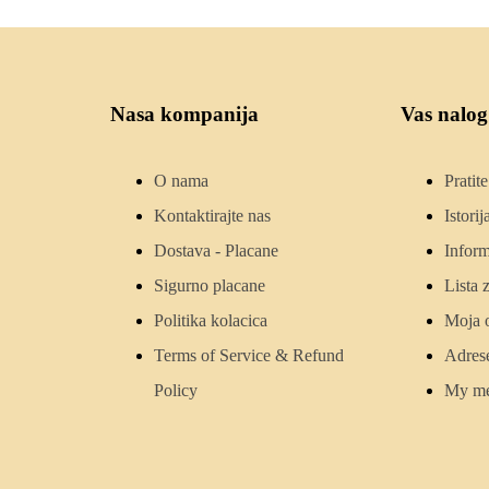
Nasa kompanija
Vas nalog
O nama
Pratit
Kontaktirajte nas
Istori
Dostava - Placane
Inform
Sigurno placane
Lista 
Politika kolacica
Moja 
Terms of Service & Refund
Adres
Policy
My me