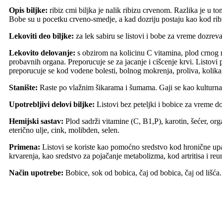
Opis biljke:
ribiz cmi biljka je nalik ribizu crvenom. Razlika je u t
Bobe su u pocetku crveno-smedje, a kad dozriju postaju kao kod rib
Lekoviti deo biljke:
za lek sabiru se listovi i bobe za vreme dozrevan
Lekovito delovanje:
s obzirom na kolicinu C vitamina, plod crnog ri
probavnih organa. Preporucuje se za jacanje i cišcenje krvi. Listovi 
preporucuje se kod vodene bolesti, bolnog mokrenja, proliva, kolika
Stanište:
Raste po vlažnim šikarama i šumama. Gaji se kao kulturna 
Upotrebljivi delovi biljke:
Listovi bez peteljki i bobice za vreme d
Hemijski sastav:
Plod sadrži vitamine (C, B1,P), karotin, šećer, orga
eterično ulje, cink, molibden, selen.
Primena:
Listovi se koriste kao pomoćno sredstvo kod hronične upal
krvarenja, kao sredstvo za pojačanje metabolizma, kod artritisa i reu
Način upotrebe:
Bobice, sok od bobica, čaj od bobica, čaj od lišća.