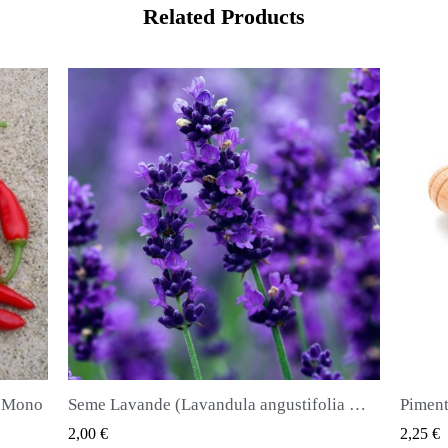
Related Products
Seme Lavande (Lavandula angustifolia Mill)
Piment ili Najkvirc Seme Lekovita biljka i zacin
Seme 
QUICK VIEW
2,25 €
2,50 €