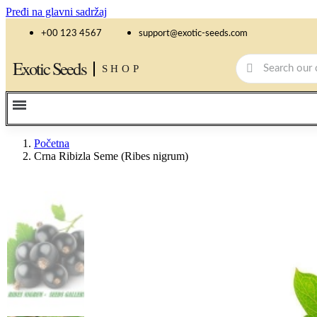
Pređi na glavni sadržaj
+00 123 4567
support@exotic-seeds.com
Exotic Seeds
SHOP
Početna
Crna Ribizla Seme (Ribes nigrum)