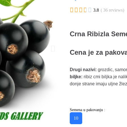





3.8
( 36 reviews)
Crna Ribizla Sem
Cena je za pakov
Drugi nazivi:
grozdic, samor
biljke:
ribiz cmi biljka je nal
donje strane imaju uljne žle
Semena u pakovanju :
10