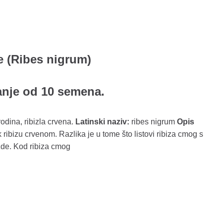
e (Ribes nigrum)
anje od 10 semena.
odina, ribizla crvena.
Latinski naziv:
ribes nigrum
Opis
ik ribizu crvenom. Razlika je u tome što listovi ribiza cmog s
zde. Kod ribiza cmog