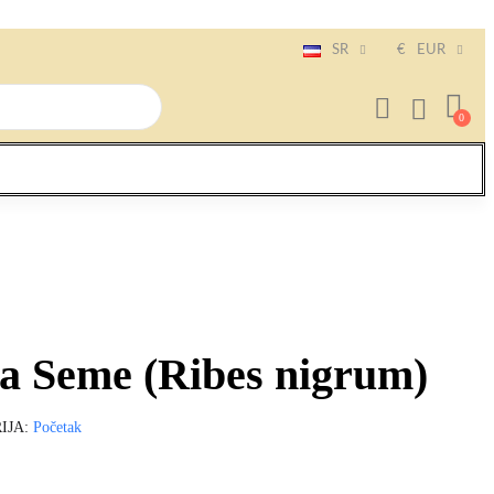
SR
€
EUR
la Seme (Ribes nigrum)
IJA
Početak