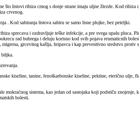
ome što listovi ribiza cmog s donje strane imaju uljne žlezde. Kod ribiz
iza crvenog.
ja . Kod sabiranja listova sabiru se samo lisne plojke, bez peteljki.
biza sprecava i ozdravljuje teške infekcije, a pre svega upalu pluca. Pl
pokrecu rad bubrega i deluju korisno kod svih pojava reumaticnih bolesti
, migrena, grcevitog kašlja, hripavca i kap preventivno sredstvo protiv
biljka.
ozrevanja.
nske kiseline, tanine, fenolkarbonske kiseline, pektine, eterično ulje, fl
e mokraćnog sistema, kao jedan od sastojaka koji podstiču znojenje, ko
matskih bolesti.