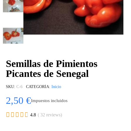
Semillas de Pimientos
Picantes de Senegal
SKU
C-6
CATEGORÍA
Inicio
2,50 €
Impuestos incluidos





4.8
( 32 reviews)