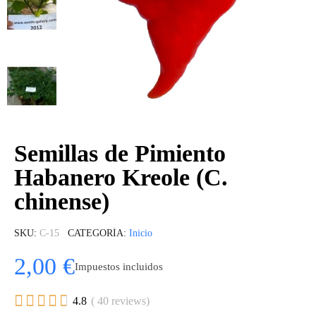
Semillas de Pimiento
Habanero Kreole (C.
chinense)
SKU
C-15
CATEGORÍA
Inicio
2,00 €
Impuestos incluidos





4.8
( 40 reviews)