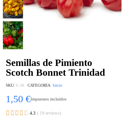
Semillas de Pimiento
Scotch Bonnet Trinidad
SKU
C-16
CATEGORÍA
Inicio
1,50 €
Impuestos incluidos





4.3
( 19 reviews)