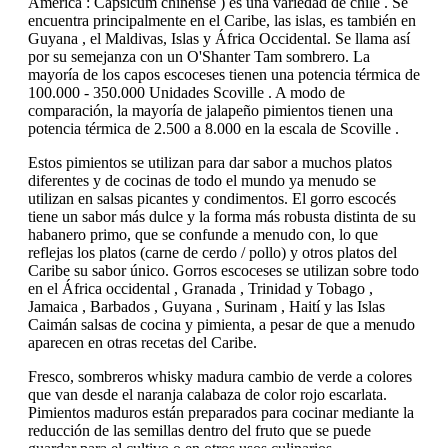
América : Capsicum chinense ) es una variedad de chile . Se
encuentra principalmente en el Caribe, las islas, es también en
Guyana , el Maldivas, Islas y África Occidental. Se llama así
por su semejanza con un O'Shanter Tam sombrero. La
mayoría de los capos escoceses tienen una potencia térmica de
100.000 - 350.000 Unidades Scoville . A modo de
comparación, la mayoría de jalapeño pimientos tienen una
potencia térmica de 2.500 a 8.000 en la escala de Scoville .
Estos pimientos se utilizan para dar sabor a muchos platos
diferentes y de cocinas de todo el mundo ya menudo se
utilizan en salsas picantes y condimentos. El gorro escocés
tiene un sabor más dulce y la forma más robusta distinta de su
habanero primo, que se confunde a menudo con, lo que
reflejas los platos (carne de cerdo / pollo) y otros platos del
Caribe su sabor único. Gorros escoceses se utilizan sobre todo
en el África occidental , Granada , Trinidad y Tobago ,
Jamaica , Barbados , Guyana , Surinam , Haití y las Islas
Caimán salsas de cocina y pimienta, a pesar de que a menudo
aparecen en otras recetas del Caribe.
Fresco, sombreros whisky madura cambio de verde a colores
que van desde el naranja calabaza de color rojo escarlata.
Pimientos maduros están preparados para cocinar mediante la
reducción de las semillas dentro del fruto que se puede