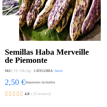
Semillas Haba Merveille
de Piemonte
SKU
VE-138-(3g)
CATEGORÍA
Inicio
2,50 €
Impuestos incluidos





4.8
( 25 reviews)