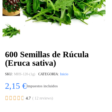
600 Semillas de Rúcula
(Eruca sativa)
SKU
MHS-120-(1g)
CATEGORÍA
Inicio
2,15 €
Impuestos incluidos





4.7
( 12 reviews)