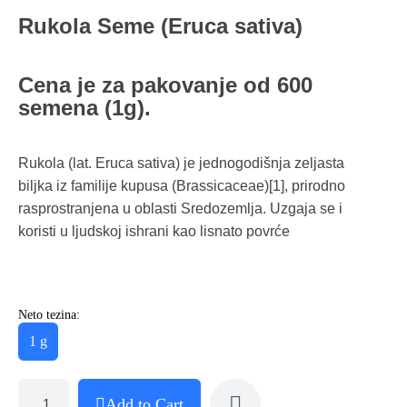
Rukola Seme (Eruca sativa)
Cena je za pakovanje od 600
semena (1g).
Rukola (lat. Eruca sativa) je jednogodišnja zeljasta
biljka iz familije kupusa (Brassicaceae)[1], prirodno
rasprostranjena u oblasti Sredozemlja. Uzgaja se i
koristi u ljudskoj ishrani kao lisnato povrće
Neto tezina:
1 g
Add to Cart