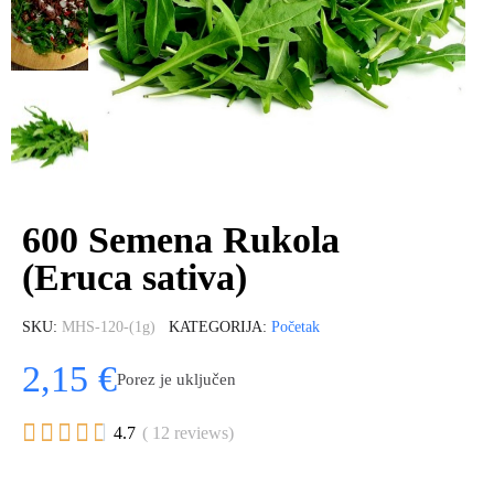
600 Semena Rukola
(Eruca sativa)
SKU
MHS-120-(1g)
KATEGORIJA
Početak
2,15 €
Porez je uključen





4.7
( 12 reviews)