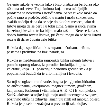
Gajenje rukole je veoma lako i brzo pristiže za berbu za oko
40 dana od setve. To je kultura koja nema ozbiljnijih
problema sa bolestima i štetočinama. Setva rukole može da
počne rano u proleće, obično u martu i može sukcesivno,
svakih nedelju dana da se seje do oktobra meseca, tako da
listovi mogu da se beru i u toku zime. Samo u slučajevima
izuzetno jake zime treba biljke malo zaštititi. Bere se kada se
dobro formira rozeta listova, pri čemu mogu da se beru listovi
rozete ili da se čupaju cele biljke.
Rukola daje specifičan ukus supama i čorbama, rižotu,
pastama i prelivima na bazi paradajza.
Rukola je mediteranska samonikla biljka zelenih listova i
pomalo oporog ukusa, iz porodice brokolija, kupusa,
kelerabe, kelja... U poslednjih nekoliko godina stekla je
popularnost budući da je vrlo hranljiva i lekovita.
Sastoji se uglavnom od vode, bogata je ugljenim-hidratima i
belančevinama, kalcijumom, magnezijumom, gvožđem,
kalijumom, fosforom i vitaminima A, K, C i B kompleksa.
Sadrži aktivne sastojke koji imaju antikancerogena svojstva,
pozitivno utiču na zdravlje, smanjuju rizik od mnogih bolesti.
Rukola je posebno značajna u prevenciji raka dojke.