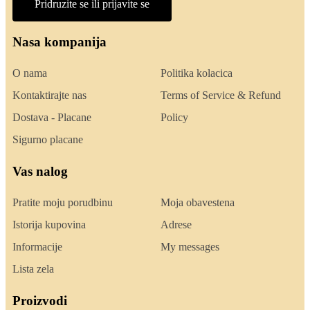
Pridruzite se ili prijavite se
Nasa kompanija
O nama
Politika kolacica
Kontaktirajte nas
Terms of Service & Refund
Dostava - Placane
Policy
Sigurno placane
Vas nalog
Pratite moju porudbinu
Moja obavestena
Istorija kupovina
Adrese
Informacije
My messages
Lista zela
Proizvodi