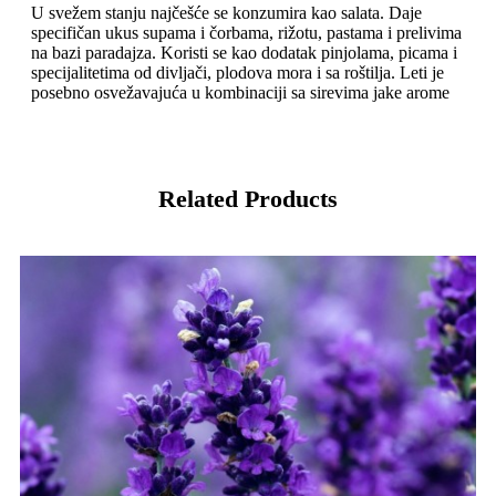
U svežem stanju najčešće se konzumira kao salata. Daje
specifičan ukus supama i čorbama, rižotu, pastama i prelivima
na bazi paradajza. Koristi se kao dodatak pinjolama, picama i
specijalitetima od divljači, plodova mora i sa roštilja. Leti je
posebno osvežavajuća u kombinaciji sa sirevima jake arome
Related Products