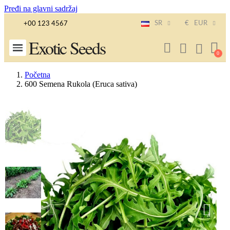
Pređi na glavni sadržaj
SR
€
EUR
+00 123 4567
Exotic Seeds
Početna
600 Semena Rukola (Eruca sativa)