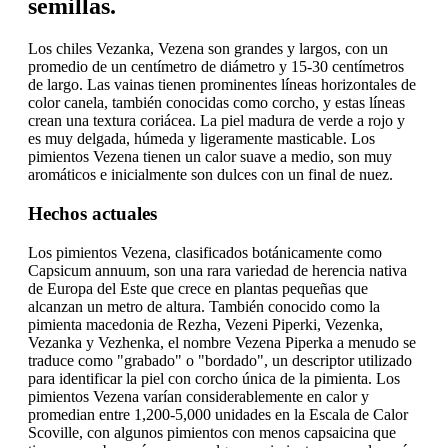
semillas.
Los chiles Vezanka, Vezena son grandes y largos, con un
promedio de un centímetro de diámetro y 15-30 centímetros
de largo. Las vainas tienen prominentes líneas horizontales de
color canela, también conocidas como corcho, y estas líneas
crean una textura coriácea. La piel madura de verde a rojo y
es muy delgada, húmeda y ligeramente masticable. Los
pimientos Vezena tienen un calor suave a medio, son muy
aromáticos e inicialmente son dulces con un final de nuez.
Hechos actuales
Los pimientos Vezena, clasificados botánicamente como
Capsicum annuum, son una rara variedad de herencia nativa
de Europa del Este que crece en plantas pequeñas que
alcanzan un metro de altura. También conocido como la
pimienta macedonia de Rezha, Vezeni Piperki, Vezenka,
Vezanka y Vezhenka, el nombre Vezena Piperka a menudo se
traduce como "grabado" o "bordado", un descriptor utilizado
para identificar la piel con corcho única de la pimienta. Los
pimientos Vezena varían considerablemente en calor y
promedian entre 1,200-5,000 unidades en la Escala de Calor
Scoville, con algunos pimientos con menos capsaicina que