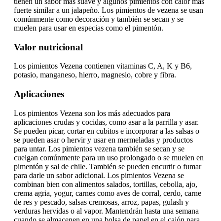
tienen un sabor más suave y algunos pimientos con calor más
fuerte similar a un jalapeño. Los pimientos de vezena se usan
comúnmente como decoración y también se secan y se
muelen para usar en especias como el pimentón.
Valor nutricional
Los pimientos Vezena contienen vitaminas C, A, K y B6,
potasio, manganeso, hierro, magnesio, cobre y fibra.
Aplicaciones
Los pimientos Vezena son los más adecuados para
aplicaciones crudas y cocidas, como asar a la parrilla y asar.
Se pueden picar, cortar en cubitos e incorporar a las salsas o
se pueden asar o hervir y usar en mermeladas y productos
para untar. Los pimientos vezena también se secan y se
cuelgan comúnmente para un uso prolongado o se muelen en
pimentón y sal de chile. También se pueden encurtir o fumar
para darle un sabor adicional. Los pimientos Vezena se
combinan bien con alimentos salados, tortillas, cebolla, ajo,
crema agria, yogur, carnes como aves de corral, cerdo, carne
de res y pescado, salsas cremosas, arroz, papas, gulash y
verduras hervidas o al vapor. Mantendrán hasta una semana
cuando se almacenen en una bolsa de papel en el cajón para