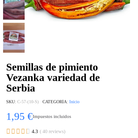
Semillas de pimiento
Vezanka variedad de
Serbia
SKU
C-57-(10-S)
CATEGORÍA
Inicio
1,95 €
Impuestos incluidos





4.3
( 40 reviews)