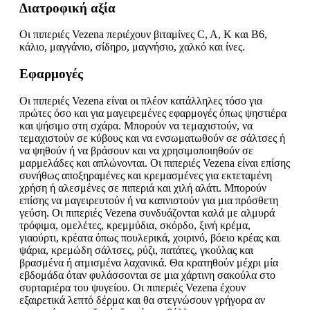
Διατροφική αξία
Οι πιπεριές Vezena περιέχουν βιταμίνες C, A, K και B6,
κάλιο, μαγγάνιο, σίδηρο, μαγνήσιο, χαλκό και ίνες.
Εφαρμογές
Οι πιπεριές Vezena είναι οι πλέον κατάλληλες τόσο για
πρώτες όσο και για μαγειρεμένες εφαρμογές όπως ψηστιέρα
και ψήσιμο στη σχάρα. Μπορούν να τεμαχιστούν, να
τεμαχιστούν σε κύβους και να ενσωματωθούν σε σάλτσες ή
να ψηθούν ή να βράσουν και να χρησιμοποιηθούν σε
μαρμελάδες και απλώνονται. Οι πιπεριές Vezena είναι επίσης
συνήθως αποξηραμένες και κρεμασμένες για εκτεταμένη
χρήση ή αλεσμένες σε πιπεριά και χιλή αλάτι. Μπορούν
επίσης να μαγειρευτούν ή να καπνιστούν για μια πρόσθετη
γεύση. Οι πιπεριές Vezena συνδυάζονται καλά με αλμυρά
τρόφιμα, ομελέτες, κρεμμύδια, σκόρδο, ξινή κρέμα,
γιαούρτι, κρέατα όπως πουλερικά, χοιρινό, βόειο κρέας και
ψάρια, κρεμώδη σάλτσες, ρύζι, πατάτες, γκούλας και
βρασμένα ή ατμισμένα λαχανικά. Θα κρατηθούν μέχρι μία
εβδομάδα όταν φυλάσσονται σε μια χάρτινη σακούλα στο
συρταριέρα του ψυγείου. Οι πιπεριές Vezena έχουν
εξαιρετικά λεπτό δέρμα και θα στεγνώσουν γρήγορα αν