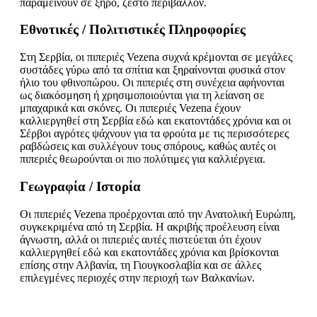
παραμείνουν σε ξηρό, ζεστό περιβάλλον.
Εθνοτικές / Πολιτιστικές Πληροφορίες
Στη Σερβία, οι πιπεριές Vezena συχνά κρέμονται σε μεγάλες
συστάδες γύρω από τα σπίτια και ξηραίνονται φυσικά στον
ήλιο του φθινοπώρου. Οι πιπεριές στη συνέχεια αφήνονται
ως διακόσμηση ή χρησιμοποιούνται για τη λείανση σε
μπαχαρικά και σκόνες. Οι πιπεριές Vezena έχουν
καλλιεργηθεί στη Σερβία εδώ και εκατοντάδες χρόνια και οι
Σέρβοι αγρότες ψάχνουν για τα φρούτα με τις περισσότερες
ραβδώσεις και συλλέγουν τους σπόρους, καθώς αυτές οι
πιπεριές θεωρούνται οι πιο πολύτιμες για καλλιέργεια.
Γεωγραφία / Ιστορία
Οι πιπεριές Vezena προέρχονται από την Ανατολική Ευρώπη,
συγκεκριμένα από τη Σερβία. Η ακριβής προέλευση είναι
άγνωστη, αλλά οι πιπεριές αυτές πιστεύεται ότι έχουν
καλλιεργηθεί εδώ και εκατοντάδες χρόνια και βρίσκονται
επίσης στην Αλβανία, τη Γιουγκοσλαβία και σε άλλες
επιλεγμένες περιοχές στην περιοχή των Βαλκανίων.