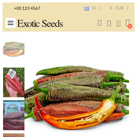
EL
€
EUR
+00 123 4567
Exotic Seeds