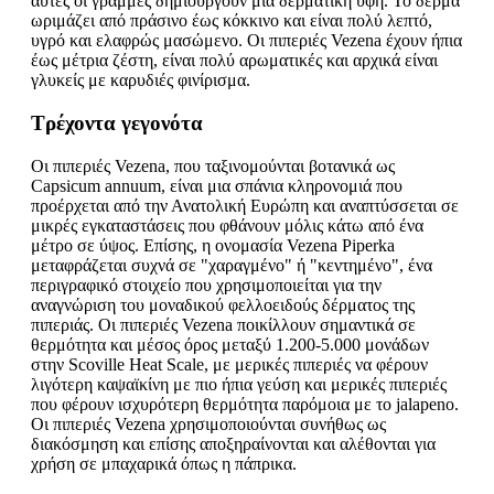
αυτές οι γραμμές δημιουργούν μια δερματική υφή. Το δέρμα
ωριμάζει από πράσινο έως κόκκινο και είναι πολύ λεπτό,
υγρό και ελαφρώς μασώμενο. Οι πιπεριές Vezena έχουν ήπια
έως μέτρια ζέστη, είναι πολύ αρωματικές και αρχικά είναι
γλυκείς με καρυδιές φινίρισμα.
Τρέχοντα γεγονότα
Οι πιπεριές Vezena, που ταξινομούνται βοτανικά ως
Capsicum annuum, είναι μια σπάνια κληρονομιά που
προέρχεται από την Ανατολική Ευρώπη και αναπτύσσεται σε
μικρές εγκαταστάσεις που φθάνουν μόλις κάτω από ένα
μέτρο σε ύψος. Επίσης, η ονομασία Vezena Piperka
μεταφράζεται συχνά σε "χαραγμένο" ή "κεντημένο", ένα
περιγραφικό στοιχείο που χρησιμοποιείται για την
αναγνώριση του μοναδικού φελλοειδούς δέρματος της
πιπεριάς. Οι πιπεριές Vezena ποικίλλουν σημαντικά σε
θερμότητα και μέσος όρος μεταξύ 1.200-5.000 μονάδων
στην Scoville Heat Scale, με μερικές πιπεριές να φέρουν
λιγότερη καψαϊκίνη με πιο ήπια γεύση και μερικές πιπεριές
που φέρουν ισχυρότερη θερμότητα παρόμοια με το jalapeno.
Οι πιπεριές Vezena χρησιμοποιούνται συνήθως ως
διακόσμηση και επίσης αποξηραίνονται και αλέθονται για
χρήση σε μπαχαρικά όπως η πάπρικα.