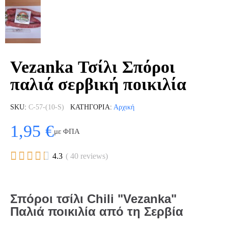
Vezanka Τσίλι Σπόροι
παλιά σερβική ποικιλία
SKU
C-57-(10-S)
ΚΑΤΗΓΟΡΊΑ
Αρχική
1,95 €
με ΦΠΑ





4.3
( 40 reviews)
Σπόροι τσίλι Chili "Vezanka"
Παλιά ποικιλία από τη Σερβία