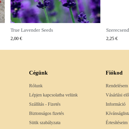
Szerecsendióbors Magvak (Pimenta dioica)
GYORSNÉZET
2,25 €
2,50 €
Cégünk
Fiókod
Rólunk
Rendelésem
Lépjen kapcsolatba velünk
Vásárlási e
Szállítás - Fizetés
Információ
Biztonságos fizetés
Kívánságlist
Sütik szabályzata
Értesítéseim