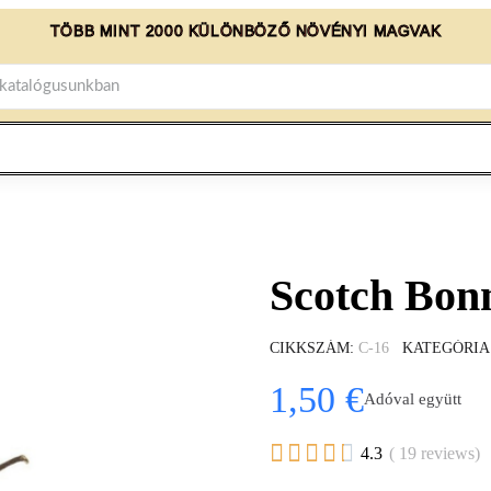
TÖBB MINT 2000 KÜLÖNBÖZŐ NÖVÉNYI MAGVAK
Scotch Bonn
CIKKSZÁM
C-16
KATEGÓRIA
1,50 €
Adóval együtt





4.3
( 19 reviews)