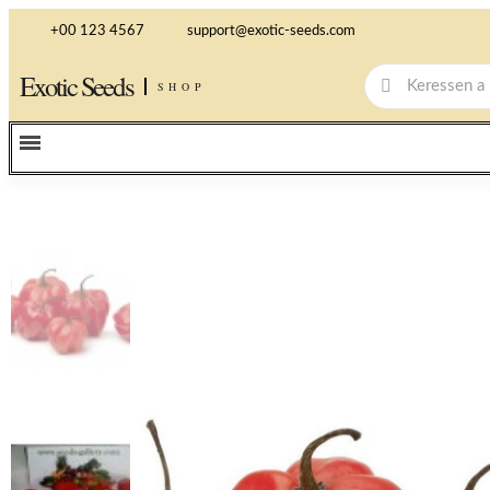
+00 123 4567
support@exotic-seeds.com
Exotic Seeds
SHOP