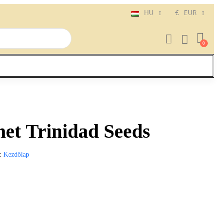
HU
€
EUR
et Trinidad Seeds
Kezdőlap