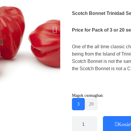
Scotch Bonnet Trinidad S
Price for Pack of 3 or 20 s
One of the all time classic chi
being from the Island of Tri
Scotch Bonnet is not the sam
the Scotch Bonnet is not a 
Magok csomagban:
3
20
Kosár