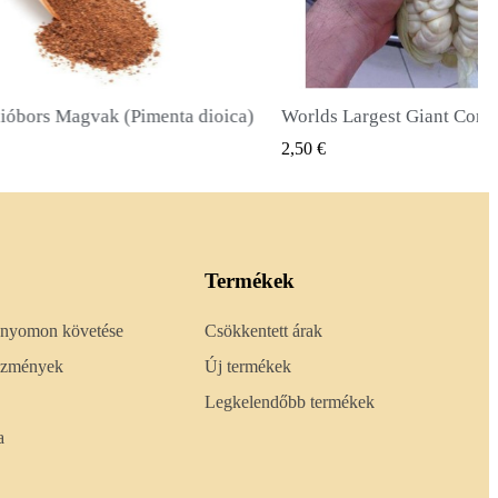
Worlds Largest Giant Corn Magvak Cuzco - Cusco
Óriás napraforgó mago
GYORSNÉZET
GYORS
2,40 €
Termékek
 nyomon követése
Csökkentett árak
lőzmények
Új termékek
Legkelendőbb termékek
a