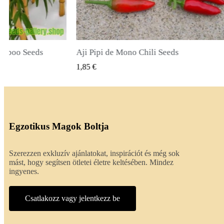
li Seeds
True Lavender Seeds
SNÉZET
GYORSNÉZET
2,00 €
Egzotikus Magok Boltja
Szerezzen exkluzív ajánlatokat, inspirációt és még sok
mást, hogy segítsen ötletei életre keltésében. Mindez
ingyenes.
Csatlakozz vagy jelentkezz be