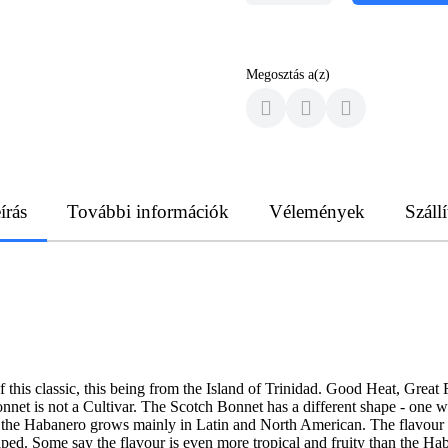
Megosztás a(z)
írás
További információk
Vélemények
Szállí
s of this classic, this being from the Island of Trinidad. Good Heat, Gre
nnet is not a Cultivar. The Scotch Bonnet has a different shape - one wh
e the Habanero grows mainly in Latin and North American. The flavour of
aped. Some say the flavour is even more tropical and fruity than the Hab