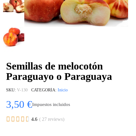
Semillas de melocotón
Paraguayo o Paraguaya
SKU
V-130
CATEGORÍA
Inicio
3,50 €
Impuestos incluidos





4.6
( 27 reviews)