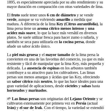
1895, es especialmente apreciada por su alto rendimiento y su
mayor duración en comparación con otras variedades de lima.
El
fruto
suele tener unos
6 cm de diámetro
y se vende
verde
, aunque se va volviendo
amarillo
a medida que
madura. A diferencia de la lima
Key (Citrus aurantifolia)
, la
lima persa tiene un
aroma cítrico menos intenso
y
una
acidez más suave
, lo que la hace más versátil en diversos
platos. Se suele utilizar fresca para hacer zumo o rallarla, y
también se seca para utilizarla en
la cocina persa
, donde
añade un sabor ácido único.
La
piel más gruesa
y el
mayor tamaño
de la lima persa la
convierten en una de las favoritas del comercio, ya que es más
resistente y fácil de manipular que la lima Key, más pequeña y
delicada. La
ausencia de espinas
en los arbustos también
contribuye a su atractivo para los cultivadores. Las limas
persas son menos amargas y ácidas que las Key, ofreciendo
un
sabor cítrico
más
neutro
, lo que las hace ideales para una
gran variedad de aplicaciones, desde
cócteles
y
salsas
hasta
horneados
y
marinados
.
🌱
Las limas persas
son originarias del
Lejano Oriente
y se
cultivaron extensamente por primera vez en
Persia
(actual
Irán)
y
el sur de Irak
. Con el tiempo, la variedad se extendió