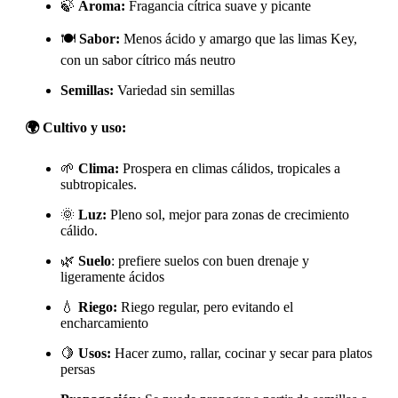
🍃
Aroma:
Fragancia cítrica suave y picante
🍽️
Sabor:
Menos ácido y amargo que las limas Key,
con un sabor cítrico más neutro
Semillas:
Variedad sin semillas
🌍
Cultivo y uso:
🌱
Clima:
Prospera en climas cálidos, tropicales a
subtropicales.
🌞
Luz:
Pleno sol, mejor para zonas de crecimiento
cálido.
🌿
Suelo
: prefiere suelos con buen drenaje y
ligeramente ácidos
💧
Riego:
Riego regular, pero evitando el
encharcamiento
🍋
Usos:
Hacer zumo, rallar, cocinar y secar para platos
persas