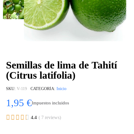
Semillas de lima de Tahití
(Citrus latifolia)
SKU
V-119
CATEGORÍA
Inicio
1,95 €
Impuestos incluidos





4.4
( 7 reviews)