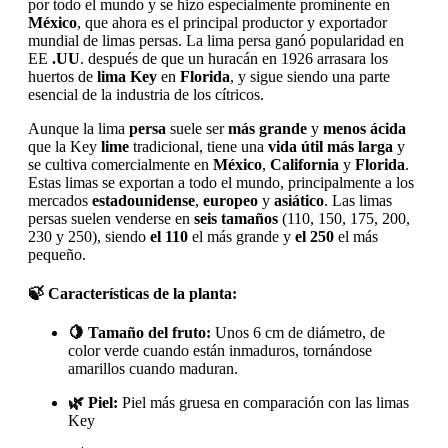
por todo el mundo y se hizo especialmente prominente en
México
, que ahora es el principal productor y exportador
mundial de limas persas. La lima persa ganó popularidad en
EE
.UU
. después de que un huracán en 1926 arrasara los
huertos de
lima Key
en
Florida
, y sigue siendo una parte
esencial de la industria de los cítricos.
Aunque la lima
persa
suele ser
más grande
y
menos ácida
que la Key
lime
tradicional, tiene una
vida útil más larga
y
se cultiva comercialmente en
México
,
California
y
Florida
.
Estas limas se exportan a todo el mundo, principalmente a los
mercados
estadounidense
,
europeo
y
asiático
. Las limas
persas suelen venderse en
seis tamaños
(110, 150, 175, 200,
230 y 250), siendo
el 110
el más grande y
el 250
el más
pequeño.
🍃
Características de la planta:
🍋 Tamaño del fruto:
Unos 6 cm de diámetro, de
color verde cuando están inmaduros, tornándose
amarillos cuando maduran.
🌿 Piel:
Piel más gruesa en comparación con las limas
Key