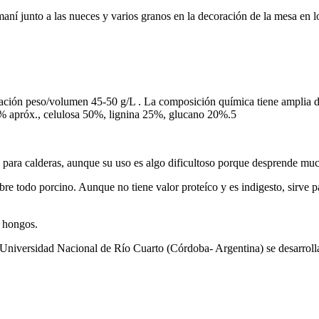
 maní junto a las nueces y varios granos en la decoración de la mesa en
lación peso/volumen 45-50 g/L . La composición química tiene amplia di
% apróx., celulosa 50%, lignina 25%, glucano 20%.5
 para calderas, aunque su uso es algo dificultoso porque desprende mu
re todo porcino. Aunque no tiene valor proteíco y es indigesto, sirve p
a hongos.
la Universidad Nacional de Río Cuarto (Córdoba- Argentina) se desarro