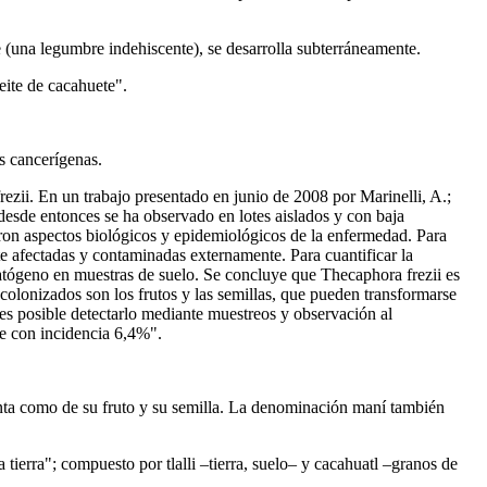
te (una legumbre indehiscente), se desarrolla subterráneamente.
eite de cacahuete".
as cancerígenas.
ezii. En un trabajo presentado en junio de 2008 por Marinelli, A.;
desde entonces se ha observado en lotes aislados y con baja
aron aspectos biológicos y epidemiológicos de la enfermedad. Para
te afectadas y contaminadas externamente. Para cuantificar la
patógeno en muestras de suelo. Se concluye que Thecaphora frezii es
 colonizados son los frutos y las semillas, que pueden transformarse
es posible detectarlo mediante muestreos y observación al
te con incidencia 6,4%".
anta como de su fruto y su semilla. La denominación maní también
tierra"; compuesto por tlalli –tierra, suelo– y cacahuatl –granos de