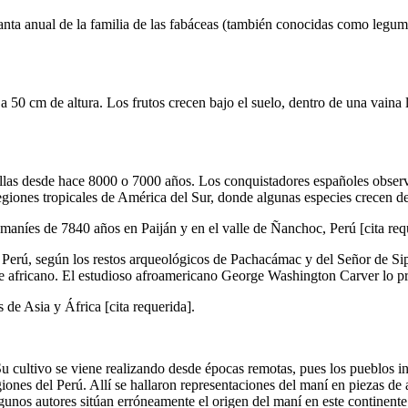
ta anual de la familia de las fabáceas (también conocidas como legumi
 a 50 cm de altura. Los frutos crecen bajo el suelo, dentro de una vain
llas desde hace 8000 o 7000 años. Los conquistadores españoles observ
regiones tropicales de América del Sur, donde algunas especies crecen de
aníes de 7840 años en Paiján y en el valle de Ñanchoc, Perú [cita req
e Perú, según los restos arqueológicos de Pachacámac y del Señor de Sip
e africano. El estudioso afroamericano George Washington Carver lo pro
 de Asia y África [cita requerida].
Su cultivo se viene realizando desde épocas remotas, pues los pueblos in
nes del Perú. Allí se hallaron representaciones del maní en piezas de al
algunos autores sitúan erróneamente el origen del maní en este contine