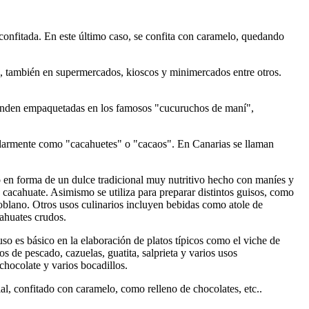
 y confitada. En este último caso, se confita con caramelo, quedando
io, también en supermercados, kioscos y minimercados entre otros.
 venden empaquetadas en los famosos "cucuruchos de maní",
ularmente como "cacahuetes" o "cacaos". En Canarias se llaman
o en forma de un dulce tradicional muy nutritivo hecho con maníes y
cacahuate. Asimismo se utiliza para preparar distintos guisos, como
poblano. Otros usos culinarios incluyen bebidas como atole de
cahuates crudos.
o es básico en la elaboración de platos típicos como el viche de
s de pescado, cazuelas, guatita, salprieta y varios usos
chocolate y varios bocadillos.
al, confitado con caramelo, como relleno de chocolates, etc..