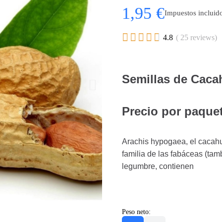
1,95 €
Impuestos incluid





4.8
( 25 reviews)
Semillas de Caca
Precio por paquete
Arachis hypogaea, el cacahu
familia de las fabáceas (tam
legumbre, contienen
Peso neto: