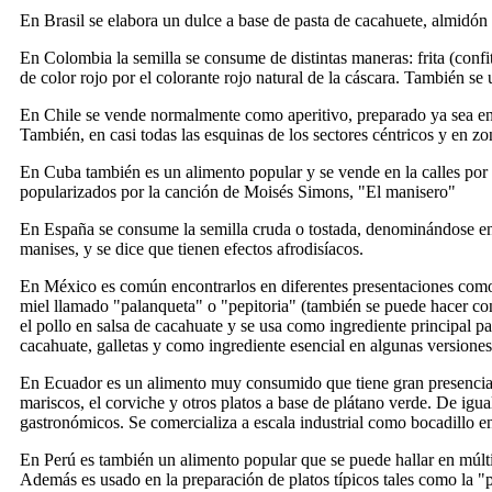
En Brasil se elabora un dulce a base de pasta de cacahuete, almid
En Colombia la semilla se consume de distintas maneras: frita (confita
de color rojo por el colorante rojo natural de la cáscara. También se 
En Chile se vende normalmente como aperitivo, preparado ya sea en f
También, en casi todas las esquinas de los sectores céntricos y en zon
En Cuba también es un alimento popular y se vende en la calles po
popularizados por la canción de Moisés Simons, "El manisero"
En España se consume la semilla cruda o tostada, denominándose en
manises, y se dice que tienen efectos afrodisíacos.
En México es común encontrarlos en diferentes presentaciones como 
miel llamado "palanqueta" o "pepitoria" (también se puede hacer con
el pollo en salsa de cacahuate y se usa como ingrediente principal p
cacahuate, galletas y como ingrediente esencial en algunas versione
En Ecuador es un alimento muy consumido que tiene gran presencia e
mariscos, el corviche y otros platos a base de plátano verde. De igua
gastronómicos. Se comercializa a escala industrial como bocadillo en
En Perú es también un alimento popular que se puede hallar en múltip
Además es usado en la preparación de platos típicos tales como la "p