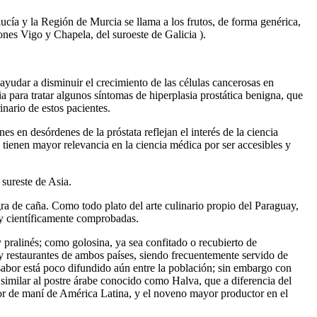
ía y la Región de Murcia se llama a los frutos, de forma genérica,
ones Vigo y Chapela, del suroeste de Galicia ).
n ayudar a disminuir el crecimiento de las células cancerosas en
a para tratar algunos síntomas de hiperplasia prostática benigna, que
nario de estos pacientes.
s en desórdenes de la próstata reflejan el interés de la ciencia
tienen mayor relevancia en la ciencia médica por ser accesibles y
 sureste de Asia.
ra de caña. Como todo plato del arte culinario propio del Paraguay,
a y científicamente comprobadas.
pralinés; como golosina, ya sea confitado o recubierto de
 y restaurantes de ambos países, siendo frecuentemente servido de
sabor está poco difundido aún entre la población; sin embargo con
similar al postre árabe conocido como Halva, que a diferencia del
tor de maní de América Latina, y el noveno mayor productor en el