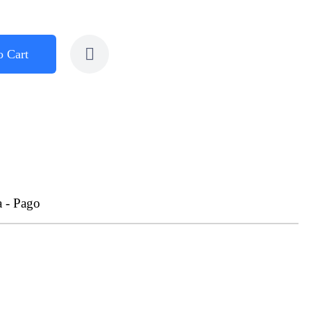
o Cart
a - Pago