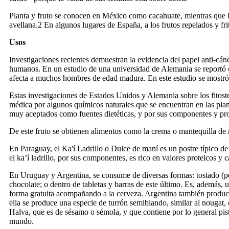
Planta y fruto se conocen en México como cacahuate, mientras que E
avellana.2 En algunos lugares de España, a los frutos repelados y fr
Usos
Investigaciones recientes demuestran la evidencia del papel anti-cánce
humanos. En un estudio de una universidad de Alemania se reportó con
afecta a muchos hombres de edad madura. En este estudio se mostró qu
Estas investigaciones de Estados Unidos y Alemania sobre los fitoster
médica por algunos químicos naturales que se encuentran en las plan
muy aceptados como fuentes dietéticas, y por sus componentes y pro
De este fruto se obtienen alimentos como la crema o mantequilla de m
En Paraguay, el Ka'í Ladrillo o Dulce de maní es un postre típico d
el ka’í ladrillo, por sus componentes, es rico en valores proteicos y
En Uruguay y Argentina, se consume de diversas formas: tostado (pel
chocolate; o dentro de tabletas y barras de este último. Es, además
forma gratuita acompañando a la cerveza. Argentina también produce 
ella se produce una especie de turrón semiblando, similar al nougat
Halva, que es de sésamo o sémola, y que contiene por lo general pi
mundo.