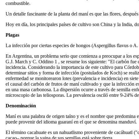
combustible.
Un detalle fascinante de la planta del maní es que las flores, despué
Hoy en día, los principales países de cultivo son China y la India, 
Plagas
La infección por ciertas especies de hongos (Aspergillus flavus o A. 
En Argentina, un problema serio que comienza a preocupar a los espe
G.J. March y C. Oddino 1 , se resume los siguiente: "El carbón fue 
incidencia. Considerando la importancia de este cultivo para Córdob
determinar sitios y forma de infección (postulados de Koch) se reali
enfermedad se monitorearon lotes (prevalencia e incidencia) en siet
el causal del carbón de frutos de maní cultivado y que la infección 
en una masa carbonosa. La dispersión ocurre a través de semilla en
microscopio de las teliosporas. La prevalencia osciló entre 9-24% de
Denominación
Maní es una palabra de origen taíno y es el nombre que predomina e
puede provenir del idioma guaraní en el que se denomina manduví.
El término cacahuate es un nahuatlismo proveniente de cacáhuatl ("ca
cacao– porque la vaina de sus semillas está sobre tierra.