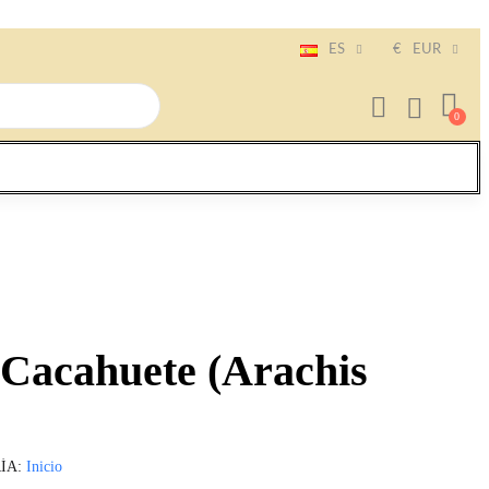
ES
€
EUR
 Cacahuete (Arachis
ÍA
Inicio