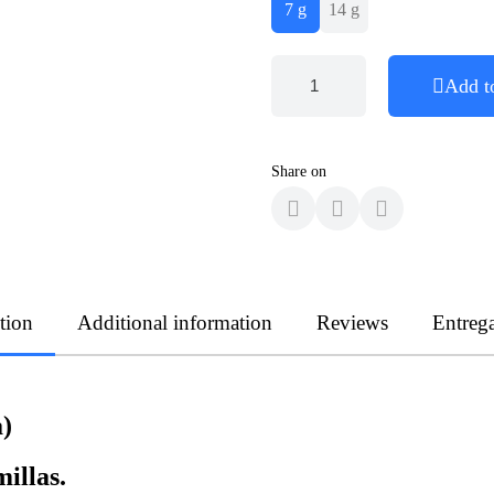
7 g
14 g
Add t
Share on
tion
Additional information
Reviews
Entreg
)
illas.