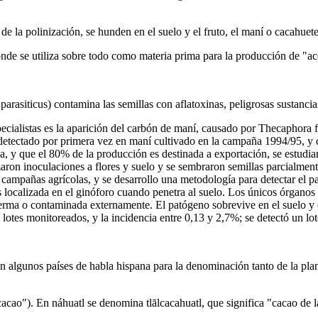
s de la polinización, se hunden en el suelo y el fruto, el maní o cacahue
donde se utiliza sobre todo como materia prima para la producción de "ac
parasiticus) contamina las semillas con aflatoxinas, peligrosas sustanci
cialistas es la aparición del carbón de maní, causado por Thecaphora fr
detectado por primera vez en maní cultivado en la campaña 1994/95, y 
a, y que el 80% de la producción es destinada a exportación, se estudi
zaron inoculaciones a flores y suelo y se sembraron semillas parcialmen
e campañas agrícolas, y se desarrollo una metodología para detectar el 
es localizada en el ginóforo cuando penetra al suelo. Los únicos órganos
ferma o contaminada externamente. El patógeno sobrevive en el suelo y 
 lotes monitoreados, y la incidencia entre 0,13 y 2,7%; se detectó un lo
n algunos países de habla hispana para la denominación tanto de la pl
cao"). En náhuatl se denomina tlālcacahuatl, que significa "cacao de la 