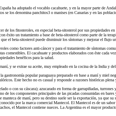
spaña ha adoptado el vocablo cacahuete, y en la mayor parte de Andaluc
itos se los denomina panchitos3 o manises (en Canarias y en las poblaci
r de los fitosteroles, en especial beta-sitosterol por sus propiedades e
 éxito un tratamiento a base de beta-sitosterol como parte de la terapi
e el beta-sitosterol puede disminuir los síntomas y mejorar el flujo uri
oles como factores anti-cáncer y para el tratamiento de síntomas comune
tas comestibles. El cacahuate y productos elaborados con éste cada vez 
piedades benéficos para la salud.
aní, y se extrae su aceite, muy empleado en la cocina de la India y del
e la gastronomía popular paraguaya preparado en base a maní y miel neg
 calóricos. Este hecho no es casual y responde a razones históricas plen
ado o con su cáscara); azucarado en forma de garrapiñadas, turrones y 
, uno de los componentes principales de las picadas consumidas en bares
manteca de maní, pero su destino suele ser la exportación, ya que su 
, conocido por la marca comercial Mantecol. El Mantecol es de un sabor 
stachos, el Mantecol contiene nueces. La Argentina es el mayor produc