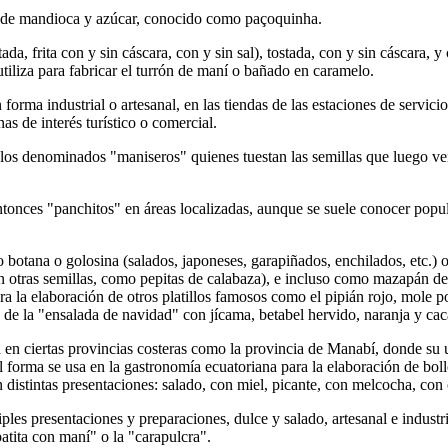
ón de mandioca y azúcar, conocido como paçoquinha.
da, frita con y sin cáscara, con y sin sal), tostada, con y sin cáscara,
utiliza para fabricar el turrón de maní o bañado en caramelo.
orma industrial o artesanal, en las tiendas de las estaciones de servic
as de interés turístico o comercial.
r los denominados "maniseros" quienes tuestan las semillas que luego
tonces "panchitos" en áreas localizadas, aunque se suele conocer pop
botana o golosina (salados, japoneses, garapiñados, enchilados, etc.) 
 otras semillas, como pepitas de calabaza), e incluso como mazapán de 
ara la elaboración de otros platillos famosos como el pipián rojo, mole 
s de la "ensalada de navidad" con jícama, betabel hervido, naranja y ca
n ciertas provincias costeras como la provincia de Manabí, donde su us
l forma se usa en la gastronomía ecuatoriana para la elaboración de bollo
 distintas presentaciones: salado, con miel, picante, con melcocha, con 
les presentaciones y preparaciones, dulce y salado, artesanal e industri
atita con maní" o la "carapulcra".