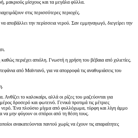
ή, μακριούς μίσχους και τα μεγάλα φύλλα.
αχειμάζουν στις περισσότερες περιοχές.
 να αποβάλλει την περίσσεια νερού. Σαν εμμηναγωγό, διεγείρει την
σι.
ή καθώς περιέχει απιόλη. Γνωστή η χρήση του βέβαια από χιλιετίες.
στεφάνια από Μαϊντανό, για να απορροφά τις αναθυμιάσεις του
ρη.
. Ανθίζει το καλοκαίρι, αλλά οι ρίζες του μαζεύονται για
έρος δροσερό και φωτεινό. Γενικά προτιμά τις μέτριες
λύ νερό. Ένα πλούσιο μίγμα από φυλλόχωμα, τύρφη και λίγη άμμο
ια να μην φύγουν οι σπόροι από τη θέση τους.
οποίοι ανακατεύονται παντού χωρίς να έχουν τις απαραίτητες