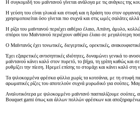
Η συγκομιδή του μαϊντανού γίνεται ανάλογα με τις ανάγκες της κ
Η γεύση του είναι γλυκιά και στυφή και η δράση του στον οργανισμ
χρησιμοποιείται όσο γίνεται πιο συχνά και στις ωμές σαλάτες αλλ
Η ρίζα του μαϊντανού περιέχει αιθέριο έλαιο, Απιϊνη, άμυλο, κολ
σπόροι του Μαϊντανού περιέχουν αιθέριο έλαιο σε μεγαλύτερη ποσό
Ο Μαϊντανός έχει τονωτικές, διεγερτικές, ορεκτικές, ανακουφιστικ
Έχει εξαιρετικές αντισηπτικές ιδιότητες, δυναμώνει γενικά το ανο
μαϊντανού κάνει καλό στον πυρετό, το βήχα, τη γρίπη καθώς και σε
ρυθμίζει την πίεση. Ηρεμεί επίσης το στομάχι και κάνει καλό στη 
Τα ψιλοκομμένα φρέσκα φύλλα χωρίς τα κοτσάνια, με τη στυφή πι
αρωματικές ρίζες του αποτελούν συχνά μυρωδικό για σούπες. Μα
Αναλυτικότερα με ψιλοκομμένο μαϊντανό πασπαλίζουμε σούπες, αν
Bouquet garni όπως και άλλων πολλών φρέσκων και αποξηραμένων 