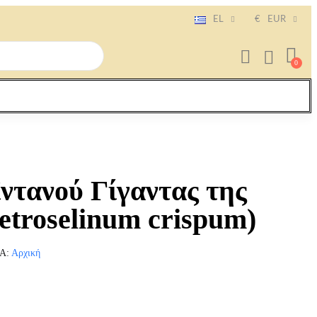
EL
€
EUR
ντανού Γίγαντας της
etroselinum crispum)
ΊΑ
Αρχική