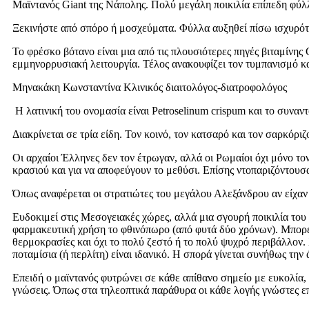
Μαϊντανός Giant της Νάπολης. Πολύ μεγάλη ποικιλία επίπεδη φύλλ
Ξεκινήστε από σπόρο ή μοσχεύματα. Φύλλα αυξηθεί πίσω ισχυρότε
Το φρέσκο βότανο είναι μια από τις πλουσιότερες πηγές βιταμίνης
εμμηνορρυσιακή λειτουργία. Τέλος ανακουφίζει τον τυμπανισμό κα
Μηνακάκη Κωνσταντίνα Κλινικός διαιτολόγος-διατροφολόγος
Η λατινική του ονομασία είναι Petroselinum crispum και το συν
Διακρίνεται σε τρία είδη. Τον κοινό, τον κατσαρό και τον σαρκόρι
Οι αρχαίοι Έλληνες δεν τον έτρωγαν, αλλά οι Ρωμαίοι όχι μόνο το
κρασιού και για να αποφεύγουν το μεθύσι. Επίσης ντοπαριζόντουσ
Όπως αναφέρεται οι στρατιώτες του μεγάλου Αλεξάνδρου αν είχαν
Ευδοκιμεί στις Μεσογειακές χώρες, αλλά μια σγουρή ποικιλία του κα
φαρμακευτική χρήση το φθινόπωρο (από φυτά δύο χρόνων). Μπορεί 
θερμοκρασίες και όχι το πολύ ζεστό ή το πολύ ψυχρό περιβάλλον.
ποταμίσια (ή περλίτη) είναι ιδανικό. Η σπορά γίνεται συνήθως την
Επειδή ο μαϊντανός φυτρώνει σε κάθε απίθανο σημείο με ευκολία, 
γνώσεις. Όπως στα τηλεοπτικά παράθυρα οι κάθε λογής γνώστες επ