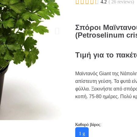





4.2
( 26 reviews)
Σπόροι Μαϊντανο
(Petroselinum cr
Τιμή για το πακέ
Μαϊντανός Giant της Νάπολη
απίστευτη γεύση. Τα φυτά εί
φύλλα. Ξεκινήστε από σπόρο
κοπή. 75-80 ημέρες. Πολύ 
Καθαρό βάρος:
1 g