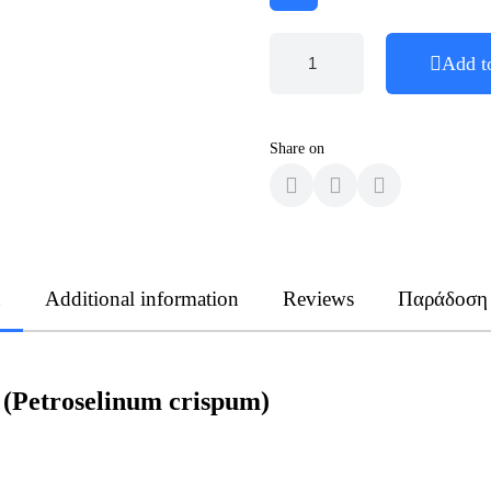
Add t
Share on
n
Additional information
Reviews
Παράδοση
(Petroselinum crispum)