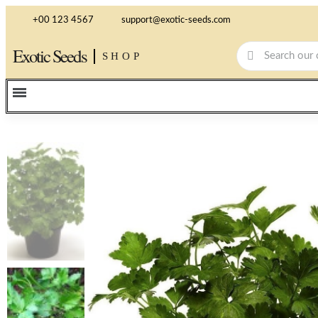
+00 123 4567
support@exotic-seeds.com
Exotic Seeds
SHOP