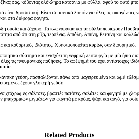
ουζίνας σας, κόβοντας ολόκληρα κοτσάνια με φύλλα, αφού το φυτό μπο
ό είναι δροσιστική. Είναι σημαντικό λοιπόν για όλες τις οικογένειες 
ά και στα διάφορα φαγητά.
λώδη ουσία και ζάχαρο. Τα κλωναράκια και τα φύλλα περιέχουν Προβιτ
τητα από ότι στη ρίζα, τερπένια, Απιόλη, Απιίνη, Ρετσίνη και κολλώ
ές και καθαρτικές ιδιότητες. Χρησιμοποιείται κυρίως σαν διουρητικό.
σοποιητικό σύστημα και ενισχύει τη νεφρική λειτουργία με μία ήπια δ
 όλες τις πνευμονικές παθήσεις. Το αφέψημά του έχει αντίστοιχες ιδ
ναυτία.
κάντικη γεύση, πασπαλίζονται πάνω από μαγειρευμένα και ωμά εδέσμα
γειρεμένες έχουν γλυκερή γεύση.
οιχτόχρωμες σάλτσες, βραστές πατάτες, σαλάτες και φαγητά με χλωρο
μπαχαρικών μιγμάτων για φαγητά με κρέας, ψάρι και αυγό, για σούπ
Related Products