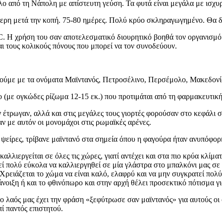
ο από τη Νάπολη με απίστευτη γεύση. Τα φυτά είναι μεγάλα με ισχυρ
ρη μετά την κοπή. 75-80 ημέρες. Πολύ κρύο σκληραγωγημένο. Θα δι
 C. Η χρήση του σαν αποτελεσματικό διουρητικό βοηθά τον οργανισμό
ι τους κολικούς πόνους που μπορεί να τον συνοδεύουν.
αντούμε με τα ονόματα Μαϊντανός, Πετροσέλινο, Περσέμολο, Μακεδονί
ζο (με ογκώδες ρίζωμα 12-15 εκ.) που προτιμάται από τη φαρμακευτικ
ν έτρωγαν, αλλά και στις μεγάλες τους γιορτές φορούσαν στο κεφάλι 
αν με αυτόν οι μονομάχοι στις ρωμαϊκές αρένες.
 ψείρες, τρίβανε μαϊντανό στα σημεία όπου η φαγούρα ήταν ανυπόφο
λλιεργείται σε όλες τις χώρες, γιατί αντέχει και στα πιο κρύα κλίματα
πολύ εύκολα να καλλιεργηθεί σε μία γλάστρα στο μπαλκόνι μας σε μ
 Χρειάζεται το χώμα να είναι καλό, ελαφρύ και να μην συγκρατεί πο
 άνοιξη ή και το φθινόπωρο και στην αρχή θέλει προσεκτικό πότισμα γ
ο λαός μας έχει την φράση «ξεφύτρωσε σαν μαϊντανός» για αυτούς οι 
ί παντός επιστητού.