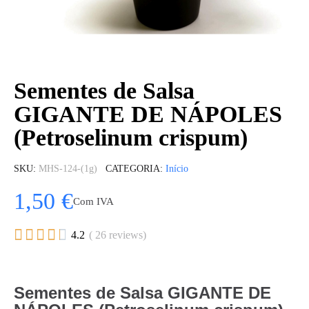
Sementes de Salsa
GIGANTE DE NÁPOLES
(Petroselinum crispum)
SKU
MHS-124-(1g)
CATEGORIA
Início
1,50 €
Com IVA





4.2
( 26 reviews)
Sementes de Salsa GIGANTE DE