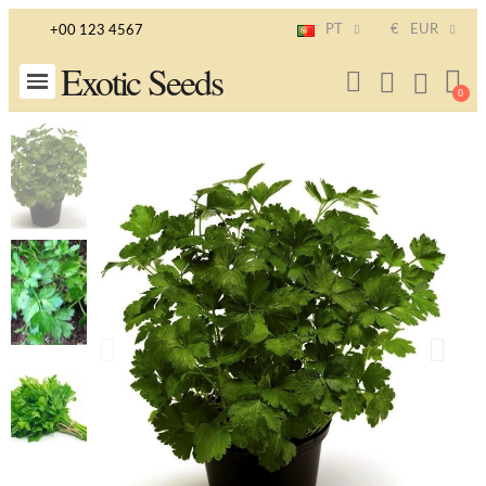
PT
€
EUR
+00 123 4567
Exotic Seeds