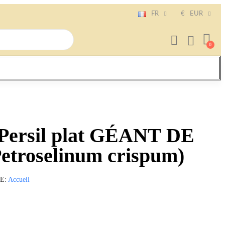
FR
€
EUR
 Persil plat GÉANT DE
troselinum crispum)
IE
Accueil