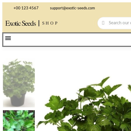
+00 123 4567
support@exotic-seeds.com
Exotic Seeds
SHOP