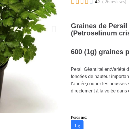





4.2
( 26 reviews)
Graines de Pers
(Petroselinum cr
600 (1g) graines 
Persil Géant Italien:Variété 
foncées de hauteur importante
l'année,couper les pousses s
directement à la volée dans 
Poids net:
1 g