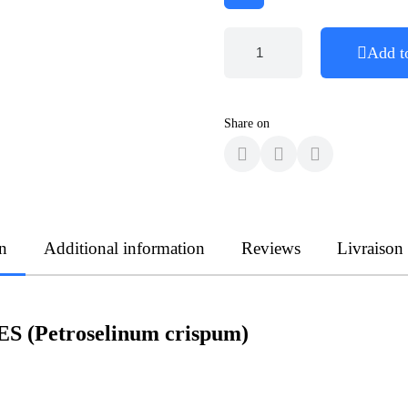
Add t
Share on
n
Additional information
Reviews
Livraison
S (Petroselinum crispum)