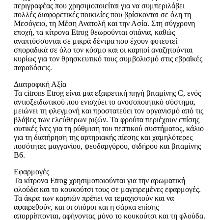
περιγραφέας που χρησιμοποιείται για να συμπεριλάβει
πολλές διαφορετικές ποικιλίες που βρίσκονται σε όλη τη
Μεσόγειο, τη Μέση Ανατολή και την Ασία. Στη σύγχρονη
εποχή, τα κίτρονα Etrog θεωρούνται σπάνια, καθώς
αναπτύσσονται σε μικρά δέντρα που έχουν φυτευτεί
σποραδικά σε όλο τον κόσμο και οι καρποί αναζητούνται
κυρίως για τον θρησκευτικό τους συμβολισμό στις εβραϊκές
παραδόσεις.
Διατροφική Αξία
Τα citrons Etrog είναι μια εξαιρετική πηγή βιταμίνης C, ενός
αντιοξειδωτικού που ενισχύει το ανοσοποιητικό σύστημα,
μειώνει τη φλεγμονή και προστατεύει τον οργανισμό από τις
βλάβες των ελεύθερων ριζών. Τα φρούτα περιέχουν επίσης
φυτικές ίνες για τη ρύθμιση του πεπτικού συστήματος, κάλιο
για τη διατήρηση της αρτηριακής πίεσης και χαμηλότερες
ποσότητες μαγγανίου, ψευδαργύρου, σιδήρου και βιταμίνης
Β6.
Εφαρμογές
Τα κίτρονα Etrog χρησιμοποιούνται για την αρωματική
φλούδα και το κουκούτσι τους σε μαγειρεμένες εφαρμογές.
Τα άκρα των καρπών πρέπει να τεμαχιστούν και να
αφαιρεθούν, και οι σπόροι και η σάρκα επίσης
απορρίπτονται, αφήνοντας μόνο το κουκούτσι και τη φλούδα.