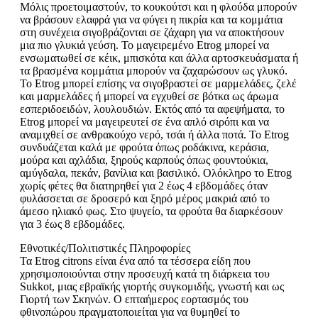
Μόλις προετοιμαστούν, το κουκούτσι και η φλούδα μπορούν
να βράσουν ελαφρά για να φύγει η πικρία και τα κομμάτια
στη συνέχεια σιγοβράζονται σε ζάχαρη για να αποκτήσουν
μια πιο γλυκιά γεύση. Το μαγειρεμένο Etrog μπορεί να
ενσωματωθεί σε κέικ, μπισκότα και άλλα αρτοσκευάσματα ή
τα βρασμένα κομμάτια μπορούν να ζαχαρώσουν ως γλυκό.
Το Etrog μπορεί επίσης να σιγοβραστεί σε μαρμελάδες, ζελέ
και μαρμελάδες ή μπορεί να εγχυθεί σε βότκα ως άρωμα
εσπεριδοειδών, λουλουδιών. Εκτός από τα αφεψήματα, το
Etrog μπορεί να μαγειρευτεί σε ένα απλό σιρόπι και να
αναμιχθεί σε ανθρακούχο νερό, τσάι ή άλλα ποτά. Το Etrog
συνδυάζεται καλά με φρούτα όπως ροδάκινα, κεράσια,
μούρα και αχλάδια, ξηρούς καρπούς όπως φουντούκια,
αμύγδαλα, πεκάν, βανίλια και βασιλικό. Ολόκληρο το Etrog
χωρίς φέτες θα διατηρηθεί για 2 έως 4 εβδομάδες όταν
φυλάσσεται σε δροσερό και ξηρό μέρος μακριά από το
άμεσο ηλιακό φως. Στο ψυγείο, τα φρούτα θα διαρκέσουν
για 3 έως 8 εβδομάδες.
Εθνοτικές/Πολιτιστικές Πληροφορίες
Τα Etrog citrons είναι ένα από τα τέσσερα είδη που
χρησιμοποιούνται στην προσευχή κατά τη διάρκεια του
Sukkot, μιας εβραϊκής γιορτής συγκομιδής, γνωστή και ως
Γιορτή των Σκηνών. Ο επταήμερος εορτασμός του
φθινοπώρου πραγματοποιείται για να θυμηθεί το