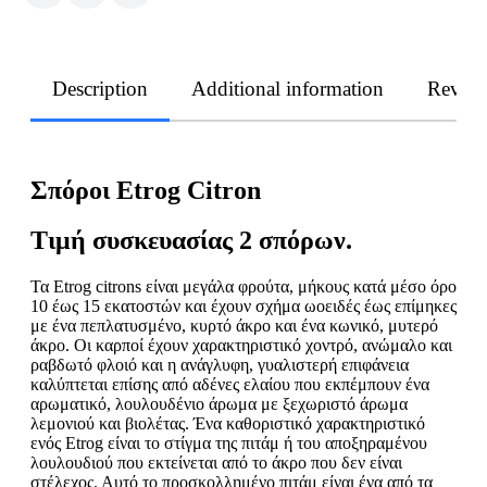
Description
Additional information
Revie
Σπόροι Etrog Citron
Τιμή συσκευασίας 2 σπόρων.
Τα Etrog citrons είναι μεγάλα φρούτα, μήκους κατά μέσο όρο
10 έως 15 εκατοστών και έχουν σχήμα ωοειδές έως επίμηκες
με ένα πεπλατυσμένο, κυρτό άκρο και ένα κωνικό, μυτερό
άκρο. Οι καρποί έχουν χαρακτηριστικό χοντρό, ανώμαλο και
ραβδωτό φλοιό και η ανάγλυφη, γυαλιστερή επιφάνεια
καλύπτεται επίσης από αδένες ελαίου που εκπέμπουν ένα
αρωματικό, λουλουδένιο άρωμα με ξεχωριστό άρωμα
λεμονιού και βιολέτας. Ένα καθοριστικό χαρακτηριστικό
ενός Etrog είναι το στίγμα της πιτάμ ή του αποξηραμένου
λουλουδιού που εκτείνεται από το άκρο που δεν είναι
στέλεχος. Αυτό το προσκολλημένο πιτάμ είναι ένα από τα