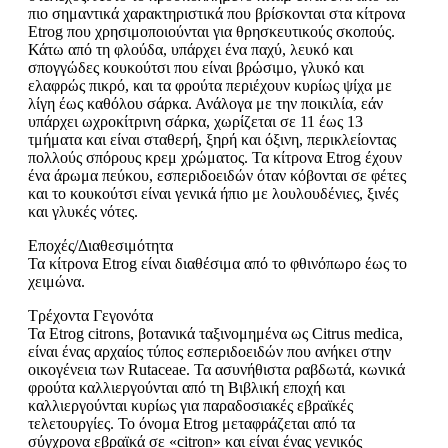
πιο σημαντικά χαρακτηριστικά που βρίσκονται στα κίτρονα
Etrog που χρησιμοποιούνται για θρησκευτικούς σκοπούς.
Κάτω από τη φλούδα, υπάρχει ένα παχύ, λευκό και
σπογγώδες κουκούτσι που είναι βρώσιμο, γλυκό και
ελαφρώς πικρό, και τα φρούτα περιέχουν κυρίως ψίχα με
λίγη έως καθόλου σάρκα. Ανάλογα με την ποικιλία, εάν
υπάρχει ωχροκίτρινη σάρκα, χωρίζεται σε 11 έως 13
τμήματα και είναι σταθερή, ξηρή και όξινη, περικλείοντας
πολλούς σπόρους κρεμ χρώματος. Τα κίτρονα Etrog έχουν
ένα άρωμα πεύκου, εσπεριδοειδών όταν κόβονται σε φέτες
και το κουκούτσι είναι γενικά ήπιο με λουλουδένιες, ξινές
και γλυκές νότες.
Εποχές/Διαθεσιμότητα
Τα κίτρονα Etrog είναι διαθέσιμα από το φθινόπωρο έως το
χειμώνα.
Τρέχοντα Γεγονότα
Τα Etrog citrons, βοτανικά ταξινομημένα ως Citrus medica,
είναι ένας αρχαίος τύπος εσπεριδοειδών που ανήκει στην
οικογένεια των Rutaceae. Τα ασυνήθιστα ραβδωτά, κωνικά
φρούτα καλλιεργούνται από τη Βιβλική εποχή και
καλλιεργούνται κυρίως για παραδοσιακές εβραϊκές
τελετουργίες. Το όνομα Etrog μεταφράζεται από τα
σύγχρονα εβραϊκά σε «citron» και είναι ένας γενικός