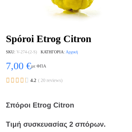
Spóroi Etrog Citron
SKU
V-274-(2-S)
ΚΑΤΗΓΟΡΊΑ
Αρχική
7,00 €
με ΦΠΑ





4.2
( 20 reviews)
Σπόροι Etrog Citron
Τιμή συσκευασίας 2 σπόρων.