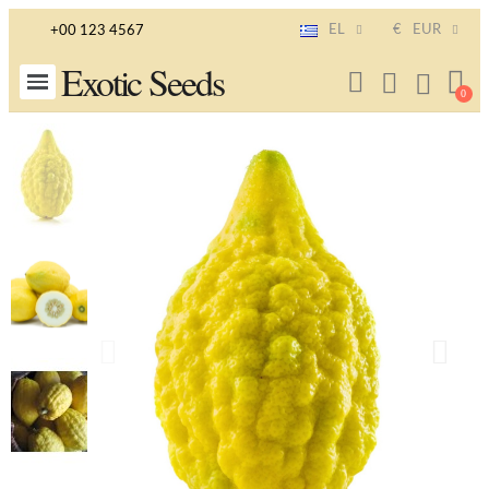
EL
€
EUR
+00 123 4567
Exotic Seeds