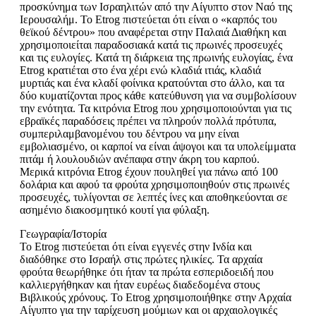
προσκύνημα των Ισραηλιτών από την Αίγυπτο στον Ναό της
Ιερουσαλήμ. Το Etrog πιστεύεται ότι είναι ο «καρπός του
θεϊκού δέντρου» που αναφέρεται στην Παλαιά Διαθήκη και
χρησιμοποιείται παραδοσιακά κατά τις πρωινές προσευχές
και τις ευλογίες. Κατά τη διάρκεια της πρωινής ευλογίας, ένα
Etrog κρατιέται στο ένα χέρι ενώ κλαδιά ιτιάς, κλαδιά
μυρτιάς και ένα κλαδί φοίνικα κρατούνται στο άλλο, και τα
δύο κυματίζονται προς κάθε κατεύθυνση για να συμβολίσουν
την ενότητα. Τα κιτρόνια Etrog που χρησιμοποιούνται για τις
εβραϊκές παραδόσεις πρέπει να πληρούν πολλά πρότυπα,
συμπεριλαμβανομένου του δέντρου να μην είναι
εμβολιασμένο, οι καρποί να είναι άψογοι και τα υπολείμματα
πιτάμ ή λουλουδιών ανέπαφα στην άκρη του καρπού.
Μερικά κιτρόνια Etrog έχουν πουληθεί για πάνω από 100
δολάρια και αφού τα φρούτα χρησιμοποιηθούν στις πρωινές
προσευχές, τυλίγονται σε λεπτές ίνες και αποθηκεύονται σε
ασημένιο διακοσμητικό κουτί για φύλαξη.
Γεωγραφία/Ιστορία
Το Etrog πιστεύεται ότι είναι εγγενές στην Ινδία και
διαδόθηκε στο Ισραήλ στις πρώτες ηλικίες. Τα αρχαία
φρούτα θεωρήθηκε ότι ήταν τα πρώτα εσπεριδοειδή που
καλλιεργήθηκαν και ήταν ευρέως διαδεδομένα στους
Βιβλικούς χρόνους. Το Etrog χρησιμοποιήθηκε στην Αρχαία
Αίγυπτο για την ταρίχευση μούμιων και οι αρχαιολογικές