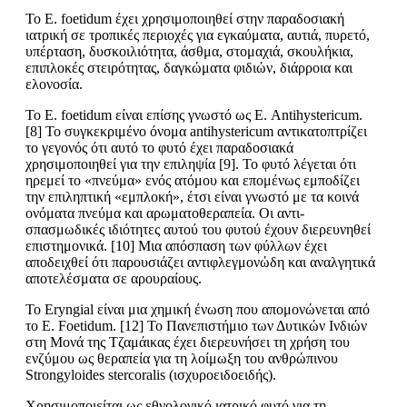
Το E. foetidum έχει χρησιμοποιηθεί στην παραδοσιακή
ιατρική σε τροπικές περιοχές για εγκαύματα, αυτιά, πυρετό,
υπέρταση, δυσκοιλιότητα, άσθμα, στομαχιά, σκουλήκια,
επιπλοκές στειρότητας, δαγκώματα φιδιών, διάρροια και
ελονοσία.
Το E. foetidum είναι επίσης γνωστό ως Ε. Antihystericum.
[8] Το συγκεκριμένο όνομα antihystericum αντικατοπτρίζει
το γεγονός ότι αυτό το φυτό έχει παραδοσιακά
χρησιμοποιηθεί για την επιληψία [9]. Το φυτό λέγεται ότι
ηρεμεί το «πνεύμα» ενός ατόμου και επομένως εμποδίζει
την επιληπτική «εμπλοκή», έτσι είναι γνωστό με τα κοινά
ονόματα πνεύμα και αρωματοθεραπεία. Οι αντι-
σπασμωδικές ιδιότητες αυτού του φυτού έχουν διερευνηθεί
επιστημονικά. [10] Μια απόσπαση των φύλλων έχει
αποδειχθεί ότι παρουσιάζει αντιφλεγμονώδη και αναλγητικά
αποτελέσματα σε αρουραίους.
Το Eryngial είναι μια χημική ένωση που απομονώνεται από
το Ε. Foetidum. [12] Το Πανεπιστήμιο των Δυτικών Ινδιών
στη Μονά της Τζαμάικας έχει διερευνήσει τη χρήση του
ενζύμου ως θεραπεία για τη λοίμωξη του ανθρώπινου
Strongyloides stercoralis (ισχυροειδοειδής).
Χρησιμοποιείται ως εθνολογικό ιατρικό φυτό για τη