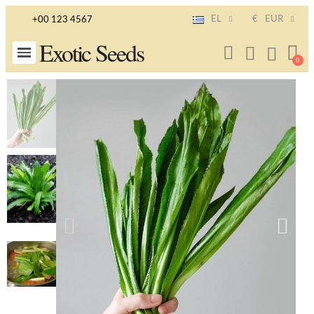
EL
€
EUR
+00 123 4567
Exotic Seeds