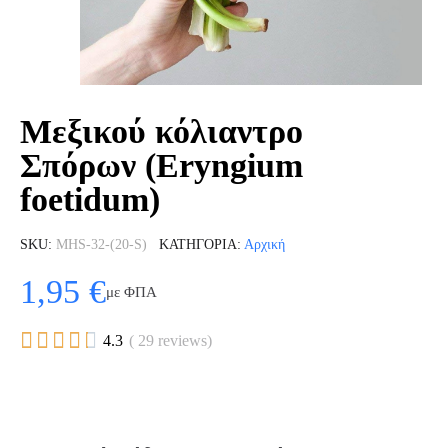
Μεξικού κόλιαντρο
Σπόρων (Eryngium
foetidum)
SKU
MHS-32-(20-S)
ΚΑΤΗΓΟΡΊΑ
Αρχική
1,95 €
με ΦΠΑ





4.3
( 29 reviews)