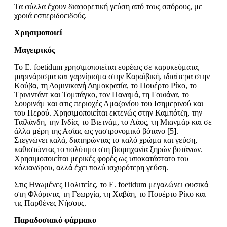
Τα φύλλα έχουν διαφορετική γεύση από τους σπόρους, με
χροιά εσπεριδοειδούς.
Χρησιμοποιεί
Μαγειρικός
Το E. foetidum χρησιμοποιείται ευρέως σε καρυκεύματα,
μαρινάρισμα και γαρνίρισμα στην Καραϊβική, ιδιαίτερα στην
Κούβα, τη Δομινικανή Δημοκρατία, το Πουέρτο Ρίκο, το
Τρινιντάντ και Τομπάγκο, τον Παναμά, τη Γουιάνα, το
Σουρινάμ και στις περιοχές Αμαζονίου του Ισημερινού και
του Περού. Χρησιμοποιείται εκτενώς στην Καμπότζη, την
Ταϊλάνδη, την Ινδία, το Βιετνάμ, το Λάος, τη Μιανμάρ και σε
άλλα μέρη της Ασίας ως γαστρονομικό βότανο [5].
Στεγνώνει καλά, διατηρώντας το καλό χρώμα και γεύση,
καθιστώντας το πολύτιμο στη βιομηχανία ξηρών βοτάνων.
Χρησιμοποιείται μερικές φορές ως υποκατάστατο του
κόλιανδρου, αλλά έχει πολύ ισχυρότερη γεύση.
Στις Ηνωμένες Πολιτείες, το E. foetidum μεγαλώνει φυσικά
στη Φλόριντα, τη Γεωργία, τη Χαβάη, το Πουέρτο Ρίκο και
τις Παρθένες Νήσους.
Παραδοσιακό φάρμακο