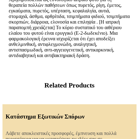
θεραπεία πολλών παθήσεων όπως πυρετός, ρίγη, έμετος,
εγκαύματα, πυρετός, υπέρταση, κεφαλαλγία, αυτιά,
στομαχιά, άσθμα, αρθρίτιδα, τσιμπήματα φιδιού, τσιμπήματα
σκορπιών, διάρροια, ελονοσία και επιληψία . [Η ιατρική
παραπομπή χρειάζεται] Το κύριο συστατικό του αιθέριου
ελαίου του φυτού είναι ερυγγικό (Ε-2-δωδεκένιο). Μια
φαρμακολογική έρευνα ισχυρίζεται ότι έχει αποδείξει
ανθελμινθική, αντιφλεγμονώδη, αναλγητική,
αντισπασμωδική, αντι-αγγειογενετική, αντικαρκινική,
αντιδιαβητική και αντιβακτηριακή δράση.
Related Products
Κατάστημα Εξωτικών Σπόρων
Λάβετε αποκλειστικές προσφορές, έμπνευση και πολλά
περισσότερα για να μετατρέψετε τις ιδέες σας σε