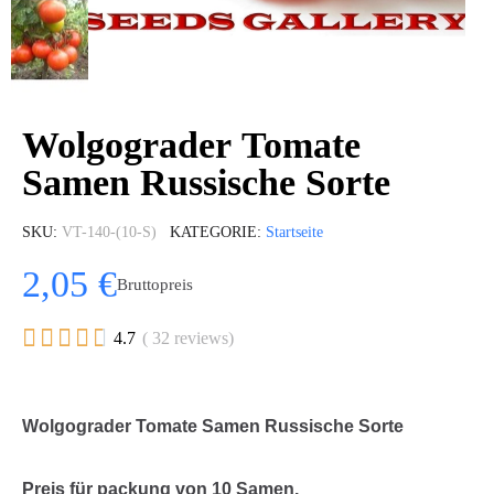
Wolgograder Tomate
Samen Russische Sorte
SKU
VT-140-(10-S)
KATEGORIE
Startseite
2,05 €
Bruttopreis





4.7
( 32 reviews)
Wolgograder Tomate Samen Russische Sorte
Preis für packung von 10 Samen.