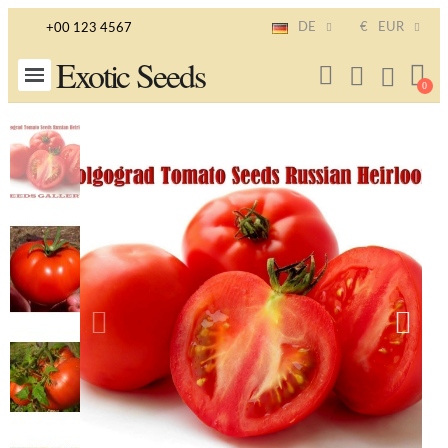
DE
€
EUR
+00 123 4567
Exotic Seeds